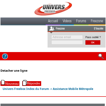
Accueil
Videos
Forums
Freezone
Freezone
S'inscrire
Pass oublié ?
Detacher une ligne
Univers Freebox Index du Forum
Assistance Mobile Métropole
->