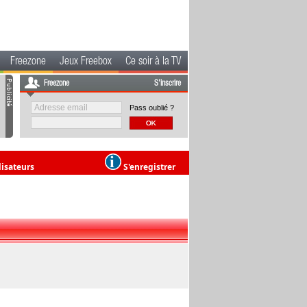
Freezone
Jeux Freebox
Ce soir à la TV
Freezone
S'inscrire
Pass oublié ?
lisateurs
S'enregistrer