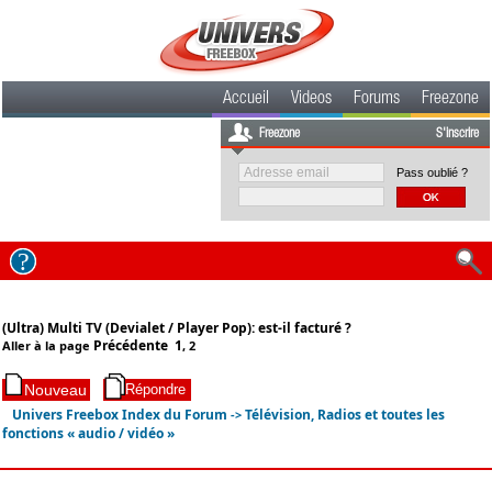
Accueil
Videos
Forums
Freezone
Freezone
S'inscrire
Pass oublié ?
(Ultra) Multi TV (Devialet / Player Pop): est-il facturé ?
Précédente
1
Aller à la page
,
2
Univers Freebox Index du Forum
Télévision, Radios et toutes les
->
fonctions « audio / vidéo »