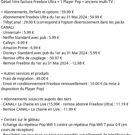
Détail 1ère facture Freebox Ultra + 1 Player Pop + anciens multi-TV :
+ Abonnements, forfaits et options : 59.99 €
- Abonnement Freebox Ultra du 1er au 31 Mai 2024 : 59.99 €
- TVbyCanal : 29.00 € (correspond à l'option divertissement dans les packs
CANAL)
- Universal+ : 5.99 €
- Netflix Standard avec pub : 5.99 €
- Cafeyn : 9.99 €
- Amazon Prime : 6.99 €
- Disney+ Standard avec pub du 1er au 31 Mai 2024 : 5.99 €
- Remise offre de couplage : -50.97 €
- Remise Freebox du 1er au 31 Mai 2024 : -12.98 €
+ Autres services et produits
- Frais de migration : 49.00 €
- Envoi et conditionnement Freebox renouvellement : 10.00 € (la mise à
disposition du Player Pop)
+ Abonnements souscrits auprès des tiers
- CANAL+ La chaine en Live (15.99€ - remise abonné Freebox Ultra) : 11.19 €
- Remise CANAL+ La chaine en Live : -11.99 €
+ Cerises sur le gâteau
- Echange du répéteur Pop Wifi 5 contre un répéteur Pop Wifi 7 pour 0 € (en
cours de réception)
- Possibilité (un jour mais ce n'est pas possible actuellement) de bénéficier du