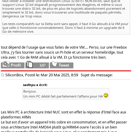
faut veiller à installer une distribution Linux 32 bit ET NON 64 bit, sauf que le
support Linux 32 bit disparaît progressivement des étagères, et même si vous
trouvez une distro 32 bit, de plus en plus de logiciels abandonnent purement et
simplement le 32 bit, donc vous trouverez une multitude de paquets périmés,
dangereux car trop vieux.
Les tests comparatifs sur la Delta sont sans appel, il faut 4 Go alloués à la VM pour
que celle ci fonctionne convenablement. Donc il faut à minima un upgrade de 6
Go de mémoire vive.
tout dépend de l'usage que vous faites de votre VM.... Perso, sur une Freebox
Ultra, j'y fais tourner sans soucis un Pi-hole et un serveur homebridge, tout
cela avec 1 Go de RAM alloué à la VM. Et ça fonctionne très bien.
SiliconBox, Posté le: Mar 20 Mai 2025, 8:59
Sujet du message:
sasfepu a écrit:
Bonjour,
Un mini PC dédié fait parfaitement l'affaire pour HA
Les Mini PC à architecture Intel NUC sont en effet la réponse d'Intel face aux
plateformes ARMs
Le but est d'avoir un appareil très sobre en consommation, et en effet passer
sous architecture Intel AMD64 plutôt qu'ARM64 ouvre l'accès à un bien