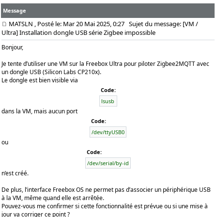
Message
MATSLN
, Posté le: Mar 20 Mai 2025, 0:27
Sujet du message: [VM /
Ultra] Installation dongle USB série Zigbee impossible
Bonjour,
Je tente d’utiliser une VM sur la Freebox Ultra pour piloter Zigbee2MQTT avec
un dongle USB (Silicon Labs CP210x).
Le dongle est bien visible via
Code:
lsusb
dans la VM, mais aucun port
Code:
/dev/ttyUSB0
ou
Code:
/dev/serial/by-id
n’est créé.
De plus, l’interface Freebox OS ne permet pas d’associer un périphérique USB
à la VM, même quand elle est arrêtée.
Pouvez-vous me confirmer si cette fonctionnalité est prévue ou si une mise à
jour va corriger ce point ?