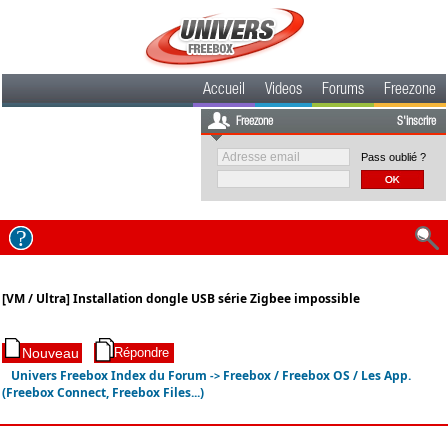
Accueil
Videos
Forums
Freezone
Freezone
S'inscrire
Pass oublié ?
[VM / Ultra] Installation dongle USB série Zigbee impossible
Univers Freebox Index du Forum
Freebox / Freebox OS / Les App.
->
(Freebox Connect, Freebox Files...)