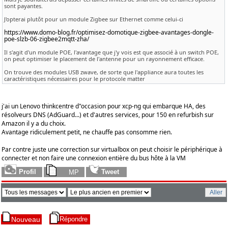
sont payantes.
J'opterai plutôt pour un module Zigbee sur Ethernet comme celui-ci
https://www.domo-blog.fr/optimisez-domotique-zigbee-avantages-dongle-
poe-slzb-06-zigbee2mqtt-zha/
Il s'agit d'un module POE, l'avantage que j'y vois est que associé à un switch POE,
on peut optimiser le placement de l'antenne pour un rayonnement efficace.
On trouve des modules USB zwave, de sorte que l'appliance aura toutes les
caractéristiques nécessaires pour le protocole matter
j'ai un Lenovo thinkcentre d"occasion pour xcp-ng qui embarque HA, des
résolveurs DNS (AdGuard...) et d'autres services, pour 150 en refurbish sur
Amazon il y a du choix.
Avantage ridiculement petit, ne chauffe pas consomme rien.
Par contre juste une correction sur virtualbox on peut choisir le périphérique à
connecter et non faire une connexion entière du bus hôte à la VM