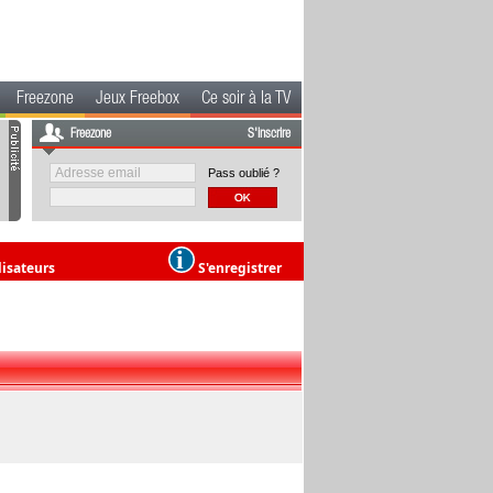
Freezone
Jeux Freebox
Ce soir à la TV
Freezone
S'inscrire
Pass oublié ?
lisateurs
S'enregistrer