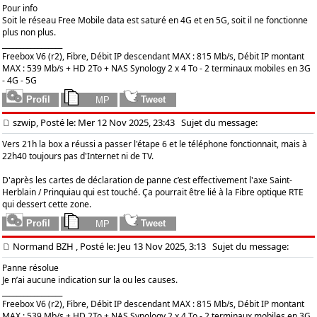
Pour info
Soit le réseau Free Mobile data est saturé en 4G et en 5G, soit il ne fonctionne
plus non plus.
_________________
Freebox V6 (r2), Fibre, Débit IP descendant MAX : 815 Mb/s, Débit IP montant
MAX : 539 Mb/s + HD 2To + NAS Synology 2 x 4 To - 2 terminaux mobiles en 3G
- 4G - 5G
szwip, Posté le: Mer 12 Nov 2025, 23:43
Sujet du message:
Vers 21h la box a réussi a passer l'étape 6 et le téléphone fonctionnait, mais à
22h40 toujours pas d'Internet ni de TV.
D'après les cartes de déclaration de panne c’est effectivement l'axe Saint-
Herblain / Prinquiau qui est touché. Ça pourrait être lié à la Fibre optique RTE
qui dessert cette zone.
Normand BZH
, Posté le: Jeu 13 Nov 2025, 3:13
Sujet du message:
Panne résolue
Je n’ai aucune indication sur la ou les causes.
_________________
Freebox V6 (r2), Fibre, Débit IP descendant MAX : 815 Mb/s, Débit IP montant
MAX : 539 Mb/s + HD 2To + NAS Synology 2 x 4 To - 2 terminaux mobiles en 3G