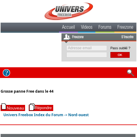
Accueil
Videos
Forums
Freezone
Freezone
S'inscrire
Pass oublié ?
Grosse panne Free dans le 44
Univers Freebox Index du Forum
Nord-ouest
->