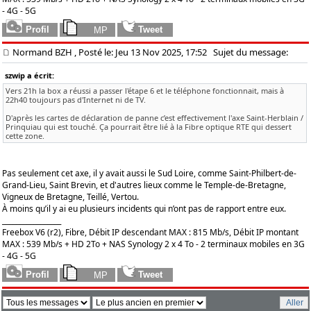
- 4G - 5G
Normand BZH
, Posté le: Jeu 13 Nov 2025, 17:52
Sujet du message:
szwip a écrit:
Vers 21h la box a réussi a passer l'étape 6 et le téléphone fonctionnait, mais à
22h40 toujours pas d'Internet ni de TV.
D'après les cartes de déclaration de panne c’est effectivement l'axe Saint-Herblain /
Prinquiau qui est touché. Ça pourrait être lié à la Fibre optique RTE qui dessert
cette zone.
Pas seulement cet axe, il y avait aussi le Sud Loire, comme Saint-Philbert-de-
Grand-Lieu, Saint Brevin, et d'autres lieux comme le Temple-de-Bretagne,
Vigneux de Bretagne, Teillé, Vertou.
À moins qu’il y ai eu plusieurs incidents qui n’ont pas de rapport entre eux.
_________________
Freebox V6 (r2), Fibre, Débit IP descendant MAX : 815 Mb/s, Débit IP montant
MAX : 539 Mb/s + HD 2To + NAS Synology 2 x 4 To - 2 terminaux mobiles en 3G
- 4G - 5G