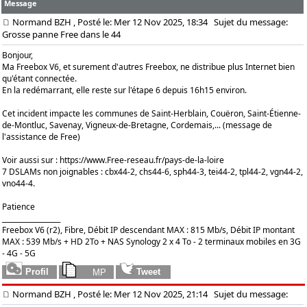
Message
Normand BZH
, Posté le: Mer 12 Nov 2025, 18:34
Sujet du message:
Grosse panne Free dans le 44
Bonjour,
Ma Freebox V6, et surement d'autres Freebox, ne distribue plus Internet bien
qu'étant connectée.
En la redémarrant, elle reste sur l'étape 6 depuis 16h15 environ.
Cet incident impacte les communes de Saint-Herblain, Couëron, Saint-Étienne-
de-Montluc, Savenay, Vigneux-de-Bretagne, Cordemais,... (message de
l'assistance de Free)
Voir aussi sur :
https://www.Free-reseau.fr/pays-de-la-loire
7 DSLAMs non joignables : cbx44-2, chs44-6, sph44-3, tei44-2, tpl44-2, vgn44-2,
vno44-4.
Patience
_________________
Freebox V6 (r2), Fibre, Débit IP descendant MAX : 815 Mb/s, Débit IP montant
MAX : 539 Mb/s + HD 2To + NAS Synology 2 x 4 To - 2 terminaux mobiles en 3G
- 4G - 5G
Normand BZH
, Posté le: Mer 12 Nov 2025, 21:14
Sujet du message: