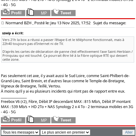
- 4G - 5G
Normand BZH
, Posté le: Jeu 13 Nov 2025, 17:52
Sujet du message:
szwip a écrit:
Vers 21h la box a réussi a passer l'étape 6 et le téléphone fonctionnait, mais à
22h40 toujours pas d'Internet ni de TV.
D'après les cartes de déclaration de panne c’est effectivement l'axe Saint-Herblain /
Prinquiau qui est touché. Ça pourrait être lié à la Fibre optique RTE qui dessert
cette zone.
Pas seulement cet axe, il y avait aussi le Sud Loire, comme Saint-Philbert-de-
Grand-Lieu, Saint Brevin, et d'autres lieux comme le Temple-de-Bretagne,
Vigneux de Bretagne, Teillé, Vertou.
À moins qu’il y ai eu plusieurs incidents qui n’ont pas de rapport entre eux.
_________________
Freebox V6 (r2), Fibre, Débit IP descendant MAX : 815 Mb/s, Débit IP montant
MAX : 539 Mb/s + HD 2To + NAS Synology 2 x 4 To - 2 terminaux mobiles en 3G
- 4G - 5G