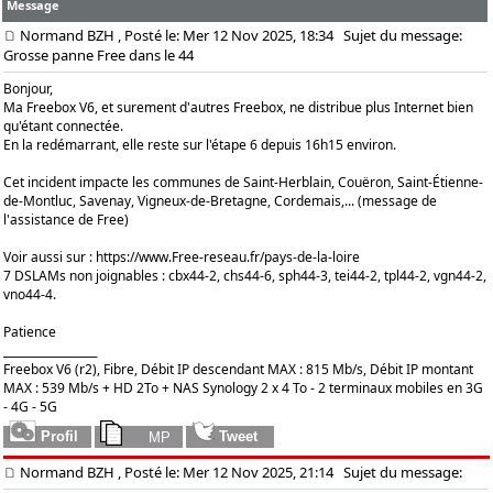
Message
Normand BZH
, Posté le: Mer 12 Nov 2025, 18:34
Sujet du message:
Grosse panne Free dans le 44
Bonjour,
Ma Freebox V6, et surement d'autres Freebox, ne distribue plus Internet bien
qu'étant connectée.
En la redémarrant, elle reste sur l'étape 6 depuis 16h15 environ.
Cet incident impacte les communes de Saint-Herblain, Couëron, Saint-Étienne-
de-Montluc, Savenay, Vigneux-de-Bretagne, Cordemais,... (message de
l'assistance de Free)
Voir aussi sur :
https://www.Free-reseau.fr/pays-de-la-loire
7 DSLAMs non joignables : cbx44-2, chs44-6, sph44-3, tei44-2, tpl44-2, vgn44-2,
vno44-4.
Patience
_________________
Freebox V6 (r2), Fibre, Débit IP descendant MAX : 815 Mb/s, Débit IP montant
MAX : 539 Mb/s + HD 2To + NAS Synology 2 x 4 To - 2 terminaux mobiles en 3G
- 4G - 5G
Normand BZH
, Posté le: Mer 12 Nov 2025, 21:14
Sujet du message: