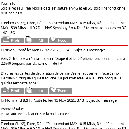
Pour info
Soit le réseau Free Mobile data est saturé en 4G et en 5G, soit il ne fonctionne
plus non plus.
_________________
Freebox V6 (r2), Fibre, Débit IP descendant MAX : 815 Mb/s, Débit IP montant
MAX : 539 Mb/s + HD 2To + NAS Synology 2 x 4 To - 2 terminaux mobiles en 3G
- 4G - 5G
szwip, Posté le: Mer 12 Nov 2025, 23:43
Sujet du message:
Vers 21h la box a réussi a passer l'étape 6 et le téléphone fonctionnait, mais à
22h40 toujours pas d'Internet ni de TV.
D'après les cartes de déclaration de panne c’est effectivement l'axe Saint-
Herblain / Prinquiau qui est touché. Ça pourrait être lié à la Fibre optique RTE
qui dessert cette zone.
Normand BZH
, Posté le: Jeu 13 Nov 2025, 3:13
Sujet du message:
Panne résolue
Je n’ai aucune indication sur la ou les causes.
_________________
Freebox V6 (r2), Fibre, Débit IP descendant MAX : 815 Mb/s, Débit IP montant
MAX : 539 Mb/s + HD 2To + NAS Synology 2 x 4 To - 2 terminaux mobiles en 3G