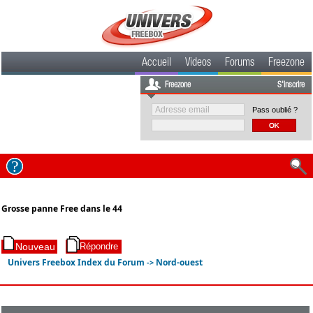
Accueil
Videos
Forums
Freezone
Freezone
S'inscrire
Pass oublié ?
Grosse panne Free dans le 44
Univers Freebox Index du Forum
Nord-ouest
->