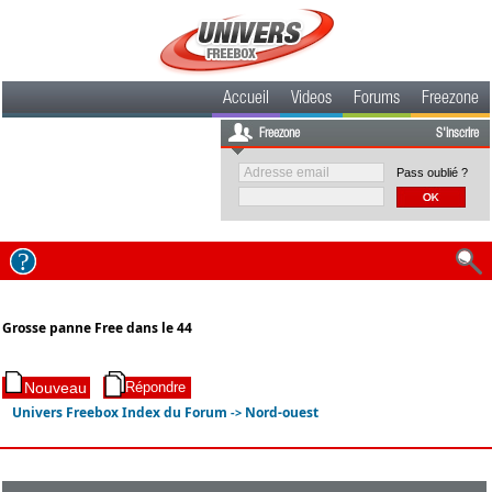
Accueil
Videos
Forums
Freezone
Freezone
S'inscrire
Pass oublié ?
Grosse panne Free dans le 44
Univers Freebox Index du Forum
Nord-ouest
->