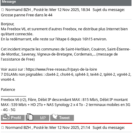
Message
Normand BZH
, Posté le: Mer 12 Nov 2025, 18:34
Sujet du message:
Grosse panne Free dans le 44
Bonjour,
Ma Freebox V6, et surement d'autres Freebox, ne distribue plus Internet bien
qu'étant connectée.
En la redémarrant, elle reste sur l'étape 6 depuis 16h15 environ.
Cet incident impacte les communes de Saint-Herblain, Couëron, Saint-Étienne-
de-Montluc, Savenay, Vigneux-de-Bretagne, Cordemais,... (message de
l'assistance de Free)
Voir aussi sur :
https://www.Free-reseau.fr/pays-de-la-loire
7 DSLAMs non joignables : cbx44-2, chs44-6, sph44-3, tei44-2, tpl44-2, vgn44-2,
vno44-4.
Patience
_________________
Freebox V6 (r2), Fibre, Débit IP descendant MAX : 815 Mb/s, Débit IP montant
MAX : 539 Mb/s + HD 2To + NAS Synology 2 x 4 To - 2 terminaux mobiles en 3G
- 4G - 5G
Normand BZH
, Posté le: Mer 12 Nov 2025, 21:14
Sujet du message: