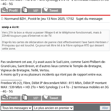
- 4G - 5G
Normand BZH
, Posté le: Jeu 13 Nov 2025, 17:52
Sujet du message:
szwip a écrit:
Vers 21h la box a réussi a passer l'étape 6 et le téléphone fonctionnait, mais à
22h40 toujours pas d'Internet ni de TV.
D'après les cartes de déclaration de panne c’est effectivement l'axe Saint-Herblain /
Prinquiau qui est touché. Ça pourrait être lié à la Fibre optique RTE qui dessert
cette zone.
Pas seulement cet axe, il y avait aussi le Sud Loire, comme Saint-Philbert-de-
Grand-Lieu, Saint Brevin, et d'autres lieux comme le Temple-de-Bretagne,
Vigneux de Bretagne, Teillé, Vertou.
À moins qu’il y ai eu plusieurs incidents qui n’ont pas de rapport entre eux.
_________________
Freebox V6 (r2), Fibre, Débit IP descendant MAX : 815 Mb/s, Débit IP montant
MAX : 539 Mb/s + HD 2To + NAS Synology 2 x 4 To - 2 terminaux mobiles en 3G
- 4G - 5G