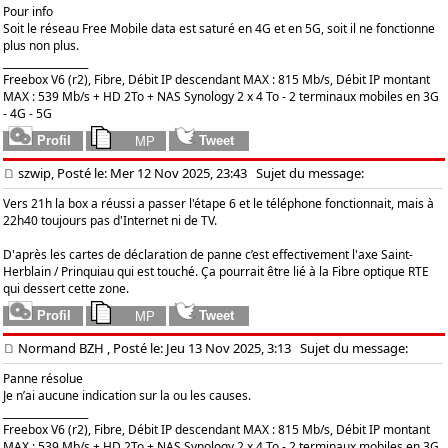
Pour info
Soit le réseau Free Mobile data est saturé en 4G et en 5G, soit il ne fonctionne
plus non plus.
_________________
Freebox V6 (r2), Fibre, Débit IP descendant MAX : 815 Mb/s, Débit IP montant
MAX : 539 Mb/s + HD 2To + NAS Synology 2 x 4 To - 2 terminaux mobiles en 3G
- 4G - 5G
szwip, Posté le: Mer 12 Nov 2025, 23:43
Sujet du message:
Vers 21h la box a réussi a passer l'étape 6 et le téléphone fonctionnait, mais à
22h40 toujours pas d'Internet ni de TV.
D'après les cartes de déclaration de panne c’est effectivement l'axe Saint-
Herblain / Prinquiau qui est touché. Ça pourrait être lié à la Fibre optique RTE
qui dessert cette zone.
Normand BZH
, Posté le: Jeu 13 Nov 2025, 3:13
Sujet du message:
Panne résolue
Je n’ai aucune indication sur la ou les causes.
_________________
Freebox V6 (r2), Fibre, Débit IP descendant MAX : 815 Mb/s, Débit IP montant
MAX : 539 Mb/s + HD 2To + NAS Synology 2 x 4 To - 2 terminaux mobiles en 3G