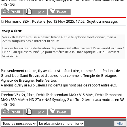
- 4G - 5G
Normand BZH
, Posté le: Jeu 13 Nov 2025, 17:52
Sujet du message:
szwip a écrit:
Vers 21h la box a réussi a passer l'étape 6 et le téléphone fonctionnait, mais à
22h40 toujours pas d'Internet ni de TV.
D'après les cartes de déclaration de panne c’est effectivement l'axe Saint-Herblain /
Prinquiau qui est touché. Ça pourrait être lié à la Fibre optique RTE qui dessert
cette zone.
Pas seulement cet axe, il y avait aussi le Sud Loire, comme Saint-Philbert-de-
Grand-Lieu, Saint Brevin, et d'autres lieux comme le Temple-de-Bretagne,
Vigneux de Bretagne, Teillé, Vertou.
À moins qu’il y ai eu plusieurs incidents qui n’ont pas de rapport entre eux.
_________________
Freebox V6 (r2), Fibre, Débit IP descendant MAX : 815 Mb/s, Débit IP montant
MAX : 539 Mb/s + HD 2To + NAS Synology 2 x 4 To - 2 terminaux mobiles en 3G
- 4G - 5G