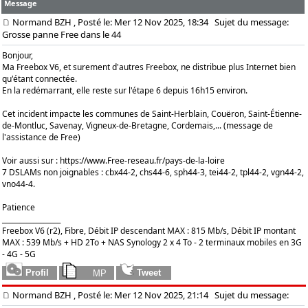
Message
Normand BZH
, Posté le: Mer 12 Nov 2025, 18:34
Sujet du message:
Grosse panne Free dans le 44
Bonjour,
Ma Freebox V6, et surement d'autres Freebox, ne distribue plus Internet bien
qu'étant connectée.
En la redémarrant, elle reste sur l'étape 6 depuis 16h15 environ.
Cet incident impacte les communes de Saint-Herblain, Couëron, Saint-Étienne-
de-Montluc, Savenay, Vigneux-de-Bretagne, Cordemais,... (message de
l'assistance de Free)
Voir aussi sur :
https://www.Free-reseau.fr/pays-de-la-loire
7 DSLAMs non joignables : cbx44-2, chs44-6, sph44-3, tei44-2, tpl44-2, vgn44-2,
vno44-4.
Patience
_________________
Freebox V6 (r2), Fibre, Débit IP descendant MAX : 815 Mb/s, Débit IP montant
MAX : 539 Mb/s + HD 2To + NAS Synology 2 x 4 To - 2 terminaux mobiles en 3G
- 4G - 5G
Normand BZH
, Posté le: Mer 12 Nov 2025, 21:14
Sujet du message: