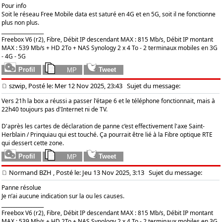
Pour info
Soit le réseau Free Mobile data est saturé en 4G et en 5G, soit il ne fonctionne
plus non plus.
_________________
Freebox V6 (r2), Fibre, Débit IP descendant MAX : 815 Mb/s, Débit IP montant
MAX : 539 Mb/s + HD 2To + NAS Synology 2 x 4 To - 2 terminaux mobiles en 3G
- 4G - 5G
szwip, Posté le: Mer 12 Nov 2025, 23:43
Sujet du message:
Vers 21h la box a réussi a passer l'étape 6 et le téléphone fonctionnait, mais à
22h40 toujours pas d'Internet ni de TV.
D'après les cartes de déclaration de panne c’est effectivement l'axe Saint-
Herblain / Prinquiau qui est touché. Ça pourrait être lié à la Fibre optique RTE
qui dessert cette zone.
Normand BZH
, Posté le: Jeu 13 Nov 2025, 3:13
Sujet du message:
Panne résolue
Je n’ai aucune indication sur la ou les causes.
_________________
Freebox V6 (r2), Fibre, Débit IP descendant MAX : 815 Mb/s, Débit IP montant
MAX : 539 Mb/s + HD 2To + NAS Synology 2 x 4 To - 2 terminaux mobiles en 3G