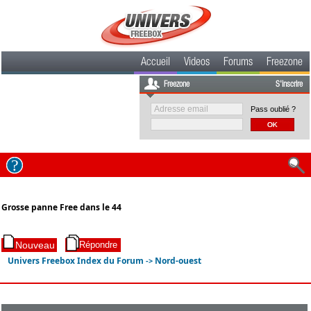
Accueil
Videos
Forums
Freezone
Freezone
S'inscrire
Pass oublié ?
Grosse panne Free dans le 44
Univers Freebox Index du Forum
Nord-ouest
->