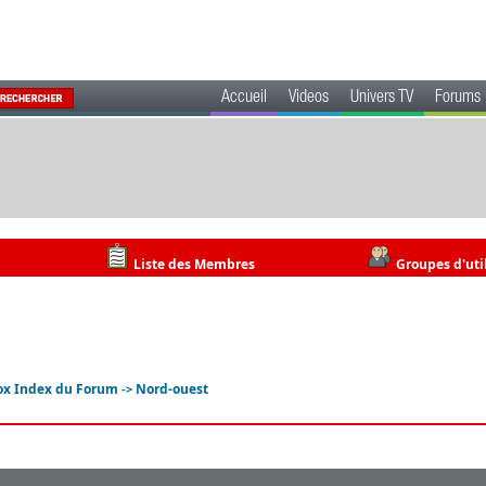
Accueil
Videos
Univers TV
Forums
Liste des Membres
Groupes d'uti
ox Index du Forum
Nord-ouest
->