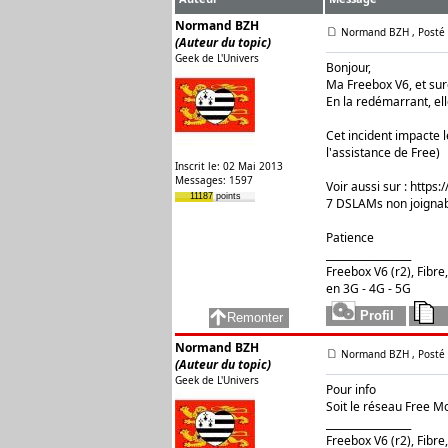
Normand BZH
Normand BZH
, Posté
(Auteur du topic)
Geek de L'Univers
Bonjour,
Ma Freebox V6, et sur
En la redémarrant, ell
Cet incident impacte 
l'assistance de Free)
Inscrit le: 02 Mai 2013
Messages: 1597
Voir aussi sur :
https:
11187 points
7 DSLAMs non joignabl
Patience
_________________
Freebox V6 (r2), Fibr
en 3G - 4G - 5G
Normand BZH
Normand BZH
, Posté
(Auteur du topic)
Geek de L'Univers
Pour info
Soit le réseau Free Mo
_________________
Freebox V6 (r2), Fibr