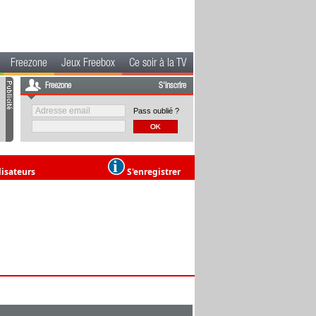
Freezone
Jeux Freebox
Ce soir à la TV
Freezone
S'inscrire
Pass oublié ?
lisateurs
S'enregistrer