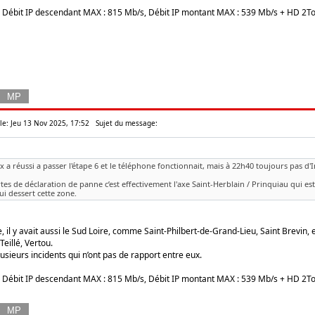
e, Débit IP descendant MAX : 815 Mb/s, Débit IP montant MAX : 539 Mb/s + HD 2To
 le: Jeu 13 Nov 2025, 17:52
Sujet du message:
x a réussi a passer l'étape 6 et le téléphone fonctionnait, mais à 22h40 toujours pas d'I
rtes de déclaration de panne c’est effectivement l'axe Saint-Herblain / Prinquiau qui est 
i dessert cette zone.
, il y avait aussi le Sud Loire, comme Saint-Philbert-de-Grand-Lieu, Saint Brevin
eillé, Vertou.
plusieurs incidents qui n’ont pas de rapport entre eux.
e, Débit IP descendant MAX : 815 Mb/s, Débit IP montant MAX : 539 Mb/s + HD 2To