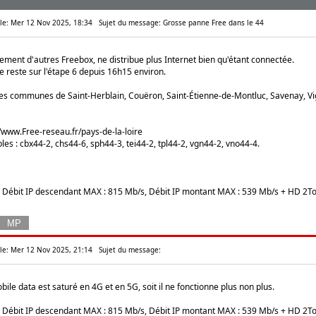
 le: Mer 12 Nov 2025, 18:34
Sujet du message: Grosse panne Free dans le 44
ement d'autres Freebox, ne distribue plus Internet bien qu'étant connectée.
e reste sur l'étape 6 depuis 16h15 environ.
les communes de Saint-Herblain, Couëron, Saint-Étienne-de-Montluc, Savenay, V
//www.Free-reseau.fr/pays-de-la-loire
es : cbx44-2, chs44-6, sph44-3, tei44-2, tpl44-2, vgn44-2, vno44-4.
e, Débit IP descendant MAX : 815 Mb/s, Débit IP montant MAX : 539 Mb/s + HD 2To
 le: Mer 12 Nov 2025, 21:14
Sujet du message:
bile data est saturé en 4G et en 5G, soit il ne fonctionne plus non plus.
e, Débit IP descendant MAX : 815 Mb/s, Débit IP montant MAX : 539 Mb/s + HD 2To