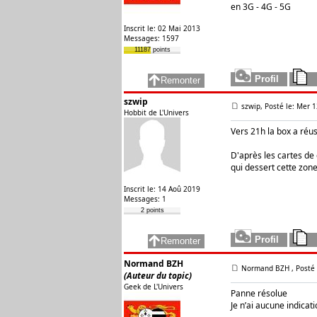
en 3G - 4G - 5G
Inscrit le: 02 Mai 2013
Messages: 1597
11187 points
szwip
szwip, Posté le: Mer 
Hobbit de L'Univers
Vers 21h la box a réus
D'après les cartes de 
qui dessert cette zone
Inscrit le: 14 Aoû 2019
Messages: 1
2 points
Normand BZH
Normand BZH
, Posté
(Auteur du topic)
Geek de L'Univers
Panne résolue
Je n’ai aucune indicati