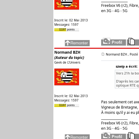
_________________
Freebox V6 (r2), Fibr
en 3G - 4G - 5G
Inscrit le: 02 Mai 2013
Messages: 1597
11187 points
Normand BZH
Normand BZH
, Posté
(Auteur du topic)
Geek de L'Univers
szwip a écrit:
Vers 21h la bo
D'après les ca
optique RTE qu
Inscrit le: 02 Mai 2013
Messages: 1597
Pas seulement cet axe
11187 points
Vigneux de Bretagne, T
À moins qu’il y ai eu 
_________________
Freebox V6 (r2), Fibr
en 3G - 4G - 5G