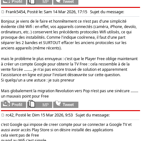
Frank5454, Posté le: Sam 14 Mar 2026, 17:15
Sujet du message:
Bonjour. je viens de le faire et honnêtement ce n'est pas d'une simplicité
évidente côté Wifi : en effet, vos appareils connectés (caméra, iPhone, devolo,
ordinateurs, etc. ) conservent les précédents protocoles Wifi utilisés, ce qui
provoque des instabilités. Comme l'indique coolrenea, il faut d'une part
séparer les 2 bandes et SURTOUT effacer les anciens protocoles sur les
anciens appareils (même récents).
mais le problème le plus ennuyeux : c'est que le Player Free oblige maintenant
à créer un compte Google pour obtenir la TV Free : cela ressemble à de la
vente forcée ......... je n'ai pas encore trouvé de solution et apparemment
l'assistance en ligne est pour l'instant désœuvrée sur cette question.
Si quelqu'un a une astuce : je suis preneur
Mais globalement la migration Revolution vers Pop n'est pas une sinécure ........
un mauvais point pour Free
rc42, Posté le: Dim 15 Mar 2026, 9:53
Sujet du message:
c'est Google qui impose de creer compte pour se connecter a Google TV et
aussi avoir accès Play Store si on désire installé des applications
cela vient pas de Free
quand au Wifi c'est simple