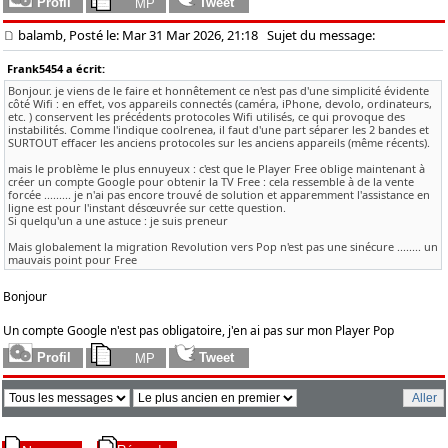
balamb, Posté le: Mar 31 Mar 2026, 21:18
Sujet du message:
Frank5454 a écrit:
Bonjour. je viens de le faire et honnêtement ce n'est pas d'une simplicité évidente
côté Wifi : en effet, vos appareils connectés (caméra, iPhone, devolo, ordinateurs,
etc. ) conservent les précédents protocoles Wifi utilisés, ce qui provoque des
instabilités. Comme l'indique coolrenea, il faut d'une part séparer les 2 bandes et
SURTOUT effacer les anciens protocoles sur les anciens appareils (même récents).
mais le problème le plus ennuyeux : c'est que le Player Free oblige maintenant à
créer un compte Google pour obtenir la TV Free : cela ressemble à de la vente
forcée ......... je n'ai pas encore trouvé de solution et apparemment l'assistance en
ligne est pour l'instant désœuvrée sur cette question.
Si quelqu'un a une astuce : je suis preneur
Mais globalement la migration Revolution vers Pop n'est pas une sinécure ........ un
mauvais point pour Free
Bonjour
Un compte Google n'est pas obligatoire, j'en ai pas sur mon Player Pop