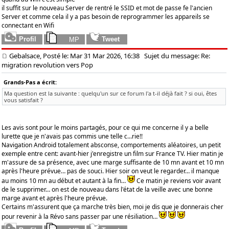
il suffit sur le nouveau Server de rentré le SSID et mot de passe fe l'ancien
Server et comme cela il y a pas besoin de reprogrammer les appareils se
connectant en Wifi
Gebalsace, Posté le: Mar 31 Mar 2026, 16:38
Sujet du message: Re:
migration revolution vers Pop
Grands-Pas a écrit:
Ma question est la suivante : quelqu'un sur ce forum l'a t-il déjà fait ? si oui, êtes
vous satisfait ?
Les avis sont pour le moins partagés, pour ce qui me concerne il y a belle
lurette que je n'avais pas commis une telle c…rie!!
Navigation Android totalement absconse, comportements aléatoires, un petit
exemple entre cent: avant-hier j'enregistre un film sur France TV. Hier matin je
m'assure de sa présence, avec une marge suffisante de 10 mn avant et 10 mn
après l'heure prévue… pas de souci. Hier soir on veut le regarder… il manque
au moins 10 mn au début et autant à la fin…
Ce matin je reviens voir avant
de le supprimer… on est de nouveau dans l'état de la veille avec une bonne
marge avant et après l'heure prévue.
Certains m'assurent que ça marche très bien, moi je dis que je donnerais cher
pour revenir à la Révo sans passer par une résiliation…