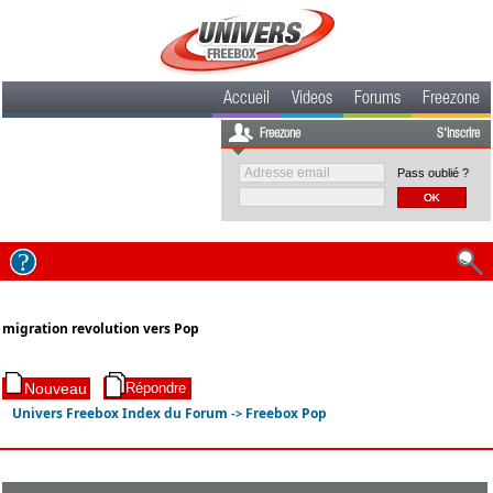
Accueil
Videos
Forums
Freezone
Freezone
S'inscrire
Pass oublié ?
migration revolution vers Pop
Univers Freebox Index du Forum
Freebox Pop
->