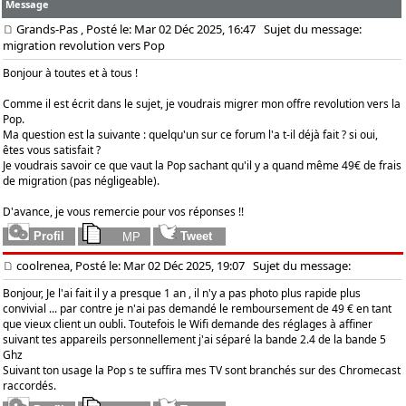
Message
Grands-Pas
, Posté le: Mar 02 Déc 2025, 16:47
Sujet du message:
migration revolution vers Pop
Bonjour à toutes et à tous !
Comme il est écrit dans le sujet, je voudrais migrer mon offre revolution vers la
Pop.
Ma question est la suivante : quelqu'un sur ce forum l'a t-il déjà fait ? si oui,
êtes vous satisfait ?
Je voudrais savoir ce que vaut la Pop sachant qu'il y a quand même 49€ de frais
de migration (pas négligeable).
D'avance, je vous remercie pour vos réponses !!
coolrenea, Posté le: Mar 02 Déc 2025, 19:07
Sujet du message:
Bonjour, Je l'ai fait il y a presque 1 an , il n'y a pas photo plus rapide plus
convivial ... par contre je n'ai pas demandé le remboursement de 49 € en tant
que vieux client un oubli. Toutefois le Wifi demande des réglages à affiner
suivant tes appareils personnellement j'ai séparé la bande 2.4 de la bande 5
Ghz
Suivant ton usage la Pop s te suffira mes TV sont branchés sur des Chromecast
raccordés.