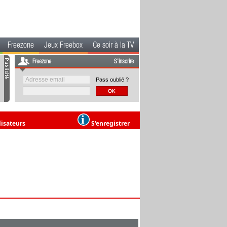
Freezone
Jeux Freebox
Ce soir à la TV
Freezone
S'inscrire
Pass oublié ?
lisateurs
S'enregistrer