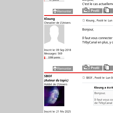
67 points
C'est le cas actuellem
Kloung
Kloung , Posté le: Lu
Chevalier de L'Univers
Bonjour,
Il faut vous connecter
TVbyCanal en plus, y 
Inscrit le: 09 Sep 2018
Messages: 569
1099 points
SBOF
SBOF
, Posté le: Lun 
(Auteur du topic)
Hobbit de L'Univers
Kloung a écrit
Bonjour,
Il faut vous c
de TVbyCanal 
Inscrit le: 21 Fév 2025