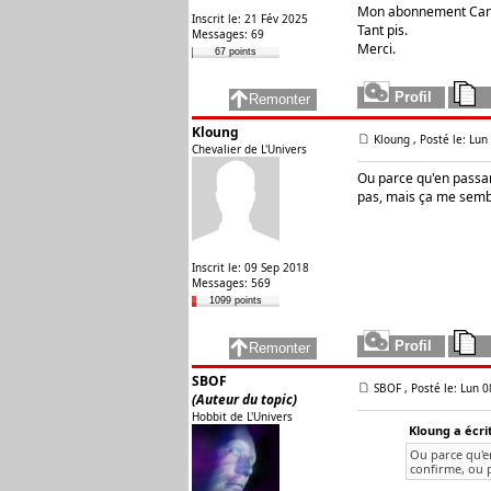
Mon abonnement Canal e
Inscrit le: 21 Fév 2025
Tant pis.
Messages: 69
Merci.
67 points
Kloung
Kloung , Posté le: Lu
Chevalier de L'Univers
Ou parce qu'en passan
pas, mais ça me semb
Inscrit le: 09 Sep 2018
Messages: 569
1099 points
SBOF
SBOF
, Posté le: Lun 
(Auteur du topic)
Hobbit de L'Univers
Kloung a écrit
Ou parce qu'e
confirme, ou 