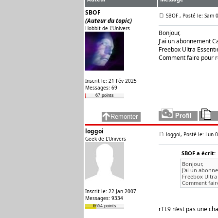
SBOF
SBOF
, Posté le: Sam 
(Auteur du topic)
Hobbit de L'Univers
Bonjour,
J'ai un abonnement Ca
Freebox Ultra Essenti
Comment faire pour r
Inscrit le: 21 Fév 2025
Messages: 69
67 points
loggoi
loggoi, Posté le: Lun 
Geek de L'Univers
SBOF a écrit:
Bonjour,
J'ai un abonn
Freebox Ultra 
Comment faire
Inscrit le: 22 Jan 2007
Messages: 9334
6654 points
rTL9 n’est pas une cha