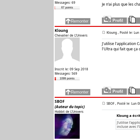
Messages: 69
Je n’ai plus que les c
67 points
Kloung
Kloung , Posté le: Lu
Chevalier de L'Univers
J'utilise l'applicatio
l'Ultra qui fait que ç
Inscrit le: 09 Sep 2018
Messages: 569
1099 points
SBOF
SBOF
, Posté le: Lun 
(Auteur du topic)
Hobbit de L'Univers
Kloung a écrit
J'utilise l'ap
incluse avec l