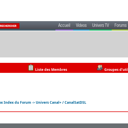
Accueil
Videos
Univers TV
Forums
Liste des Membres
Groupes d'uti
ox Index du Forum
Univers Canal+ / CanalSatDSL
->