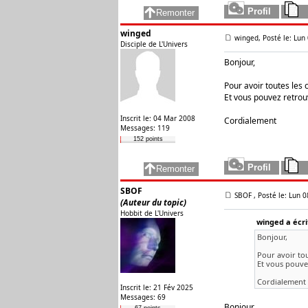
winged
winged, Posté le: Lun
Disciple de L'Univers
Bonjour,
Pour avoir toutes les 
Et vous pouvez retrou
Inscrit le: 04 Mar 2008
Cordialement
Messages: 119
152 points
SBOF
SBOF
, Posté le: Lun 
(Auteur du topic)
Hobbit de L'Univers
winged a écri
Bonjour,
Pour avoir tou
Et vous pouvez
Cordialement
Inscrit le: 21 Fév 2025
Messages: 69
Bonjour,