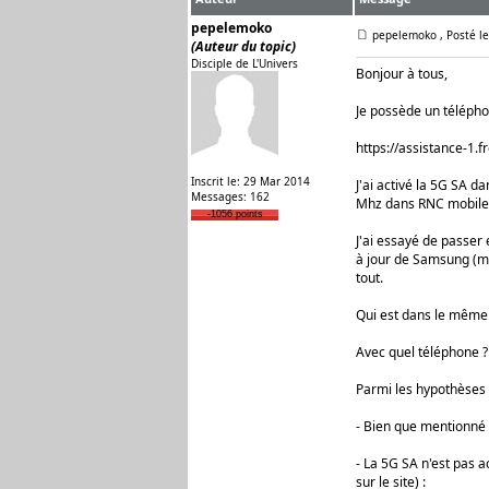
pepelemoko
pepelemoko
, Posté l
(Auteur du topic)
Disciple de L'Univers
Bonjour à tous,
Je possède un télépho
https://assistance-1.f
Inscrit le: 29 Mar 2014
J'ai activé la 5G SA d
Messages: 162
Mhz dans RNC mobile),
-1056 points
J'ai essayé de passer
à jour de Samsung (mi
tout.
Qui est dans le même
Avec quel téléphone ?
Parmi les hypothèses 
- Bien que mentionné d
- La 5G SA n'est pas ac
sur le site) :