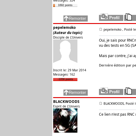
Messages: 324
1692 points
pepelemoko
pepelemoko
, Posté l
(Auteur du topic)
Disciple de L'Univers
Oui, je sais pour RNCm
vu des tests en 5G (S
Mais par contre, j'ai a
Dernière édition par pe
Inscrit le: 29 Mar 2014
Messages: 162
-1056 points
BLACKWOODS
BLACKWOODS, Posté le
Esprit de L'Univers
Ce lien n'est pas RNC