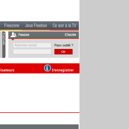
Freezone
Jeux Freebox
Ce soir à la TV
Freezone
S'inscrire
Pass oublié ?
lisateurs
S'enregistrer