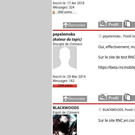
Inscrit le: 17 Avr 2018
Messages: 324
1692 points
pepelemoko
pepelemoko
, Posté l
(Auteur du topic)
Disciple de L'Univers
Oui, effectivement, ma
Sur le site de test RNC
https://beta.rncmobil
Inscrit le: 29 Mar 2014
Messages: 162
-1056 points
BLACKWOODS
BLACKWOODS, Posté le
Esprit de L'Univers
Sur le site RNC,en co