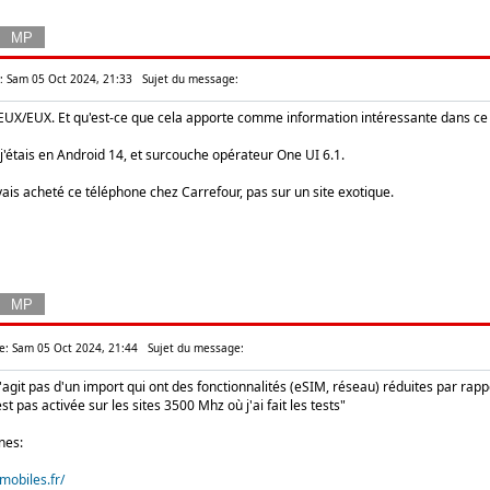
e: Sam 05 Oct 2024, 21:33
Sujet du message:
/EUX/EUX. Et qu'est-ce que cela apporte comme information intéressante dans ce 
e j'étais en Android 14, et surcouche opérateur One UI 6.1.
vais acheté ce téléphone chez Carrefour, pas sur un site exotique.
: Sam 05 Oct 2024, 21:44
Sujet du message:
 s'agit pas d'un import qui ont des fonctionnalités (eSIM, réseau) réduites par ra
t pas activée sur les sites 3500 Mhz où j'ai fait les tests"
nes:
mobiles.fr/