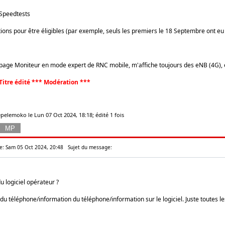
/Speedtests
ions pour être éligibles (par exemple, seuls les premiers le 18 Septembre ont eu 
 page Moniteur en mode expert de RNC mobile, m'affiche toujours des eNB (4G), et
Titre édité *** Modération ***
pelemoko le Lun 07 Oct 2024, 18:18; édité 1 fois
: Sam 05 Oct 2024, 20:48
Sujet du message:
du logiciel opérateur ?
u téléphone/information du téléphone/information sur le logiciel. Juste toutes l