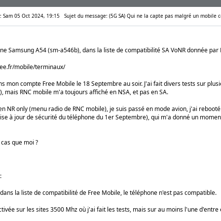
e: Sam 05 Oct 2024, 19:15
Sujet du message: (5G SA) Qui ne la capte pas malgré un mobile c
ne Samsung A54 (sm-a546b), dans la liste de compatibilité SA VoNR donnée par 
ree.fr/mobile/terminaux/
ans mon compte Free Mobile le 18 Septembre au soir. J'ai fait divers tests sur pl
 mais RNC mobile m'a toujours affiché en NSA, et pas en SA.
 en NR only (menu radio de RNC mobile), je suis passé en mode avion, j'ai reboot
se à jour de sécurité du téléphone du 1er Septembre), qui m'a donné un moment l
 cas que moi ?
:
ans la liste de compatibilité de Free Mobile, le téléphone n'est pas compatible.
tivée sur les sites 3500 Mhz où j'ai fait les tests, mais sur au moins l'une d'entre e