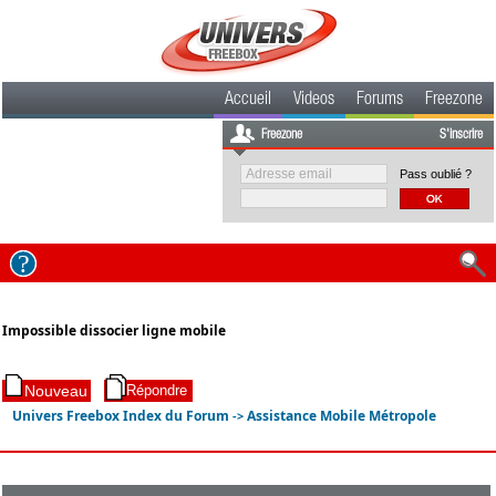
Accueil
Videos
Forums
Freezone
Freezone
S'inscrire
Pass oublié ?
Impossible dissocier ligne mobile
Univers Freebox Index du Forum
Assistance Mobile Métropole
->