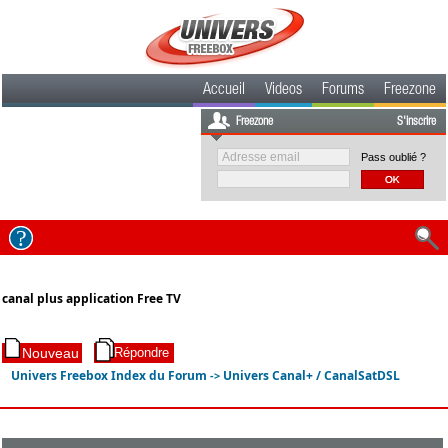
Accueil
Videos
Forums
Freezone
Freezone
S'inscrire
Pass oublié ?
canal plus application Free TV
Univers Freebox Index du Forum
Univers Canal+ / CanalSatDSL
->