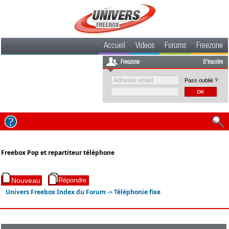
Accueil
Videos
Forums
Freezone
Freezone
S'inscrire
Pass oublié ?
Freebox Pop et repartiteur téléphone
Univers Freebox Index du Forum
Téléphonie fixe
->