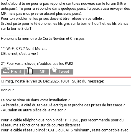
tout d'abord tu ne pourra pas répondre car tu es nouveau sur le forum (filtre
antispam). Tu pourra répondre dans quelques jours. Tu peux aussi envoyer des
MP, mais pas moi, je serai absent plusieurs jours).
Pour ton problème, les prises doivent être reliées en parallèle :
Si c'est juste pour le téléphone, les fils gris sur la borne 1 du T et les fils blancs
sur la borne 3 du T
_________________
Honorons la mémoire de CurtisNewton et Chrispas
1°) Wi-Fi, CPL ? Non ! Merci...
L'Ethernet, c'est la vie !
2°) Pour vos archives, n'oubliez pas les PAR2
msg, Posté le: Ven 26 Déc 2025, 10:01
Sujet du message:
Bonjour ,
La box se situe où dans votre installation ?
- A l'entrée , à côté du tableau électrique et proche des prises de brassage ?
- Au salon ou autre pièce de la maison ?
Pour le câble téléphonique non blindé : PTT 298 , pas recommandé pour du
réseau mais fonctionne sur de courtes distances.
Pour le câble réseau blindé : CAT 5 ou CAT 6 minimum , reste compatible avec