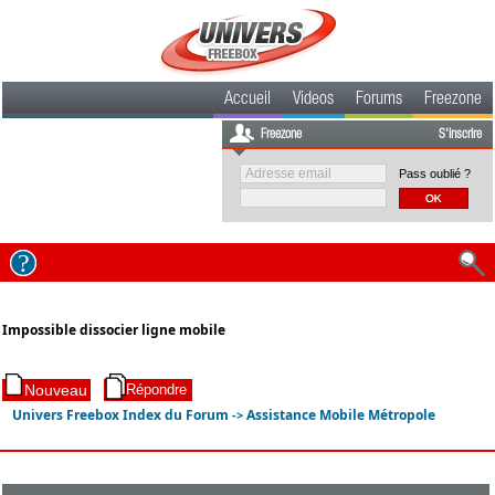
Accueil
Videos
Forums
Freezone
Freezone
S'inscrire
Pass oublié ?
Impossible dissocier ligne mobile
Univers Freebox Index du Forum
Assistance Mobile Métropole
->