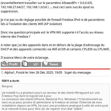
(essentiellement travailler sur le paramètre AllowedIPs = 0.0.0.0/0,
192.168.27.64/27, 192.168.1.0/24 ) .... tout ceci sans succès ajout ou
suppression.
Je n'ai pas vu de réglage possible de firewall Freebox IPv4 ni de paramètres
liés à l'isolation des clients Wifi (AP isolation)
Donc ma question principale est: le VPN WG supporte t-il l'accès au réseau
interne des Freebox ?
A noter que j'ai des appareils dans et en dehors de la plage d'adressage du
DHCP et des appareils connectés via Wifi et Eth et certains CPL/Eth ou CPL/Wifi.
D'avance Merci de votre éclairage.
Alpha1, Posté le: Ven 26 Déc 2025, 19:05
Sujet du message:
FDI11 a écrit:
Bonjour,
j'ai installé il y a plusieurs jours un serveur et des clients Wireguard sur une
Freebox Pop dont le logiciel est à jour.
La connexion des clients (iPhone, Macbook Pro, Windows 11) fonctionnent au
sens où je peux joindre et administrer la Freebox et utiliser l'Internet de mon
installation depuis ces VPN. J'ai suivi une procédure analogue à celle de votre post
et ai rebooté la box pour être sûr de repartir d'un état "stable".