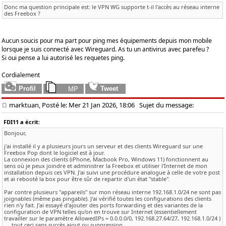
Donc ma question principale est: le VPN WG supporte t-il l'accès au réseau interne
des Freebox ?
Aucun soucis pour ma part pour ping mes équipements depuis mon mobile
lorsque je suis connecté avec Wireguard. As tu un antivirus avec parefeu ?
Si oui pense a lui autorisé les requetes ping.
Cordialement
marktuan, Posté le: Mer 21 Jan 2026, 18:06
Sujet du message:
FDI11 a écrit:
Bonjour,
j'ai installé il y a plusieurs jours un serveur et des clients Wireguard sur une
Freebox Pop dont le logiciel est à jour.
La connexion des clients (iPhone, Macbook Pro, Windows 11) fonctionnent au
sens où je peux joindre et administrer la Freebox et utiliser l'Internet de mon
installation depuis ces VPN. J'ai suivi une procédure analogue à celle de votre post
et ai rebooté la box pour être sûr de repartir d'un état "stable".
Par contre plusieurs "appareils" sur mon réseau interne 192.168.1.0/24 ne sont pas
joignables (même pas pingable). J'ai vérifié toutes les configurations des clients
rien n'y fait. J'ai essayé d'ajouter des ports forwarding et des variantes de la
configuration de VPN telles qu'on en trouve sur Internet (essentiellement
travailler sur le paramètre AllowedIPs = 0.0.0.0/0, 192.168.27.64/27, 192.168.1.0/24 )
.... tout ceci sans succès ajout ou suppression.