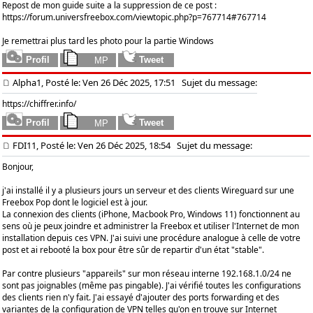
Repost de mon guide suite a la suppression de ce post :
https://forum.universfreebox.com/viewtopic.php?p=767714#767714
Je remettrai plus tard les photo pour la partie Windows
Alpha1, Posté le: Ven 26 Déc 2025, 17:51
Sujet du message:
https://chiffrer.info/
FDI11, Posté le: Ven 26 Déc 2025, 18:54
Sujet du message:
Bonjour,
j'ai installé il y a plusieurs jours un serveur et des clients Wireguard sur une
Freebox Pop dont le logiciel est à jour.
La connexion des clients (iPhone, Macbook Pro, Windows 11) fonctionnent au
sens où je peux joindre et administrer la Freebox et utiliser l'Internet de mon
installation depuis ces VPN. J'ai suivi une procédure analogue à celle de votre
post et ai rebooté la box pour être sûr de repartir d'un état "stable".
Par contre plusieurs "appareils" sur mon réseau interne 192.168.1.0/24 ne
sont pas joignables (même pas pingable). J'ai vérifié toutes les configurations
des clients rien n'y fait. J'ai essayé d'ajouter des ports forwarding et des
variantes de la configuration de VPN telles qu'on en trouve sur Internet