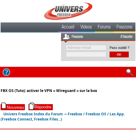
Accueil
Videos
Forums
Freezone
Freezone
S'inscrire
Pass oublié ?
FBX OS (Tuto): activer le VPN « Wireguard » sur la box
Univers Freebox Index du Forum
Freebox / Freebox OS / Les App.
->
(Freebox Connect, Freebox Files...)