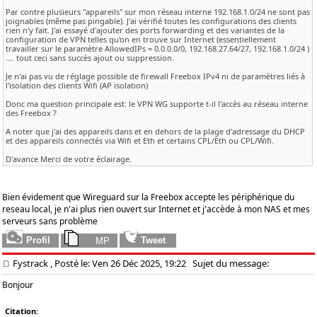
Par contre plusieurs "appareils" sur mon réseau interne 192.168.1.0/24 ne sont pas
joignables (même pas pingable). J'ai vérifié toutes les configurations des clients
rien n'y fait. J'ai essayé d'ajouter des ports forwarding et des variantes de la
configuration de VPN telles qu'on en trouve sur Internet (essentiellement
travailler sur le paramètre AllowedIPs = 0.0.0.0/0, 192.168.27.64/27, 192.168.1.0/24 )
.... tout ceci sans succès ajout ou suppression.
Je n'ai pas vu de réglage possible de firewall Freebox IPv4 ni de paramètres liés à
l'isolation des clients Wifi (AP isolation)
Donc ma question principale est: le VPN WG supporte t-il l'accès au réseau interne
des Freebox ?
A noter que j'ai des appareils dans et en dehors de la plage d'adressage du DHCP
et des appareils connectés via Wifi et Eth et certains CPL/Eth ou CPL/Wifi.
D'avance Merci de votre éclairage.
Bien évidement que Wireguard sur la Freebox accepte les périphérique du
reseau local, je n'ai plus rien ouvert sur Internet et j'accède à mon NAS et mes
serveurs sans problème
Fystrack
, Posté le: Ven 26 Déc 2025, 19:22
Sujet du message:
Bonjour
Citation: