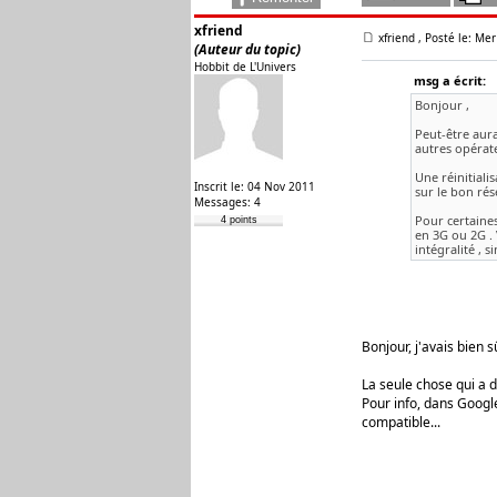
xfriend
xfriend
, Posté le: Me
(Auteur du topic)
Hobbit de L'Univers
msg a écrit:
Bonjour ,
Peut-être aura
autres opérate
Une réinitiali
Inscrit le: 04 Nov 2011
sur le bon rés
Messages: 4
Pour certaines
4 points
en 3G ou 2G .
intégralité , 
Bonjour, j'avais bien 
La seule chose qui a d
Pour info, dans Googl
compatible...