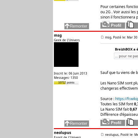
Pour certaines foncti
ou 2G . Voir aussi le
sinon il fonctionnera
msg
msg, Posté le: Mar 30
Geek de L'Univers
BreizhBOX a é
... pour ne pa
Sauf que tu viens de b
Inscrit le: 06 Juin 2013
Messages: 1350
Les Nano SIM sont plu
10712 points
changeras effectiveme
Source :
https://fr.wi
Toutes les SIM font
0,
La Nano SIM fait
0,67
Différence d'épaisseu
neolupus
neolupus, Posté le: M
Esprit de L'Univers