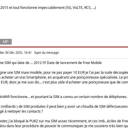
2015 et tout fonctionne impeccablement (5G, VoLTE, RCS, ...)
Mar 30 Déc 2025, 16:41
Sujet du message:
 une SIM qui date de ... 2012 !!!! Date de lancement de Free Mobile
rigine une SIM maxi modèle, pour ne pas payer 10 EUR je l'ai par la suite déco
 à acheter un vrai Smartphone, en acquérant une poinçonneuse spécialisée. Le prix
EUR, donc je me suis dis... c'est plus utile d'acheter une poinçoneuse que de 
 VoWifi fonctionne... et pourtant la SIM a connu un certain nombre de téléphones.
ns (milliards ) de SIM produites il peut bien y avoir un chouilla de SIM défectueuses
gé à nettoyer les contacts ?
noter, j'ai bloqué le PUK2 sur ma SIM assez récemment, et ces imb...éciles de Fr
 prévu dans leur procédure de pouvoir le communiquer. Je me souviens très bien q