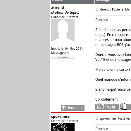
xfriend
xfriend
, Posté le: Ma
(Auteur du topic)
Hobbit de L'Univers
Bonjour,
Suite à mon cas perso 
bug...). En cas souci
et après les indicati
et messages RCS, j'a
Inscrit le: 04 Nov 2011
Messages: 4
Donc si vous avez bien
4 points
VoLTE et de messages 
Mon ancienne carte SI
Quel manque d'informat
Si mon expétrence per
Cordialement
spokenman
spokenman, Posté le:
Maître de L'Univers
Bonjour,