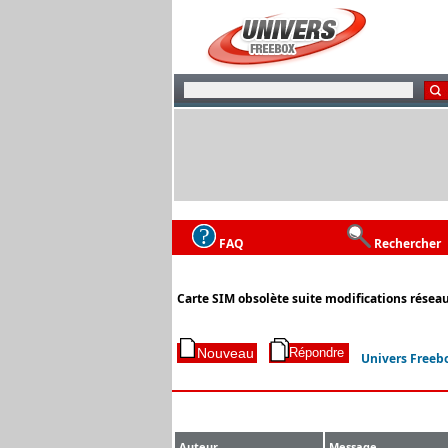
FAQ
Rechercher
Carte SIM obsolète suite modifications résea
Univers Freeb
Auteur
Message