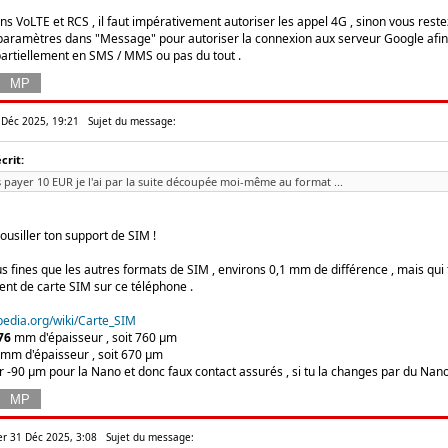
ons VoLTE et RCS , il faut impérativement autoriser les appel 4G , sinon vous res
s paramètres dans "Message" pour autoriser la connexion aux serveur Google afin 
 partiellement en SMS / MMS ou pas du tout .
 Déc 2025, 19:21
Sujet du message:
crit:
s payer 10 EUR je l'ai par la suite découpée moi-même au format ...
ousiller ton support de SIM !
s fines que les autres formats de SIM , environs 0,1 mm de différence , mais qui 
nt de carte SIM sur ce téléphone .
kipedia.org/wiki/Carte_SIM
76
mm d'épaisseur , soit 760 µm
mm d'épaisseur , soit 670 µm
r -90 µm pour la Nano et donc faux contact assurés , si tu la changes par du Nano
er 31 Déc 2025, 3:08
Sujet du message: