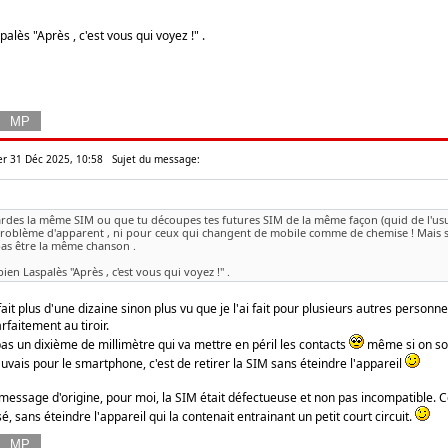
alès "Après , c'est vous qui voyez !" .
er 31 Déc 2025, 10:58
Sujet du message:
ardes la même SIM ou que tu découpes tes futures SIM de la même façon (quid de l'u
roblème d'apparent , ni pour ceux qui changent de mobile comme de chemise ! Mais si 
pas être la même chanson .
ien Laspalès "Après , c'est vous qui voyez !" .
fait plus d'une dizaine sinon plus vu que je l'ai fait pour plusieurs autres person
faitement au tiroir.
t pas un dixième de millimètre qui va mettre en péril les contacts
même si on sor
uvais pour le smartphone, c'est de retirer la SIM sans éteindre l'appareil
message d'origine, pour moi, la SIM était défectueuse et non pas incompatible. Ce
é, sans éteindre l'appareil qui la contenait entrainant un petit court circuit.