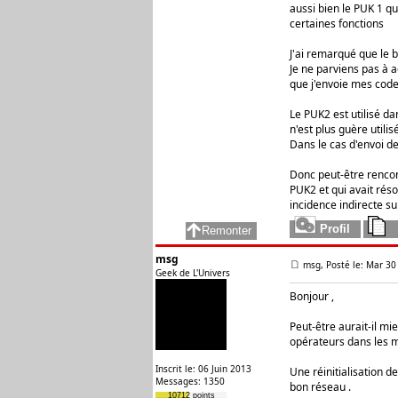
aussi bien le PUK 1 qu
certaines fonctions
J'ai remarqué que le 
Je ne parviens pas à 
que j'envoie mes code
Le PUK2 est utilisé da
n'est plus guère utili
Dans le cas d'envoi d
Donc peut-être renco
PUK2 et qui avait rés
incidence indirecte su
msg
msg, Posté le: Mar 30
Geek de L'Univers
Bonjour ,
Peut-être aurait-il mi
opérateurs dans les m
Inscrit le: 06 Juin 2013
Une réinitialisation 
Messages: 1350
bon réseau .
10712 points