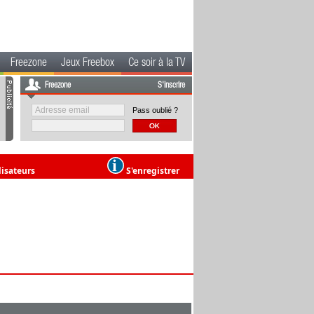
Freezone
Jeux Freebox
Ce soir à la TV
Freezone
S'inscrire
Pass oublié ?
lisateurs
S'enregistrer