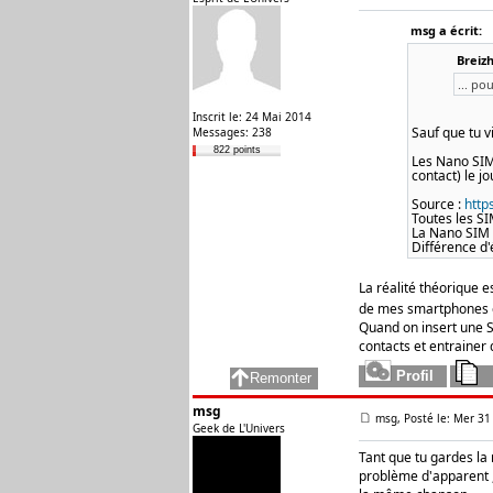
msg a écrit:
Breizh
... po
Inscrit le: 24 Mai 2014
Sauf que tu v
Messages: 238
822 points
Les Nano SIM 
contact) le j
Source :
http
Toutes les S
La Nano SIM 
Différence d'
La réalité théorique e
de mes smartphones 
Quand on insert une SI
contacts et entrainer 
msg
msg, Posté le: Mer 31
Geek de L'Univers
Tant que tu gardes la
problème d'apparent ,