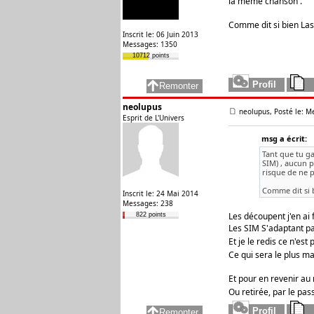
la même chanson .
Comme dit si bien Lasp
Inscrit le: 06 Juin 2013
Messages: 1350
10712 points
neolupus
neolupus, Posté le: M
Esprit de L'Univers
msg a écrit:
Tant que tu g
SIM) , aucun p
risque de ne 
Comme dit si b
Inscrit le: 24 Mai 2014
Messages: 238
Les découpent j'en ai 
822 points
Les SIM S'adaptant par
Et je le redis ce n'es
Ce qui sera le plus ma
Et pour en revenir au 
Ou retirée, par le pass