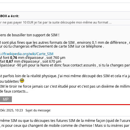
BOX a écrit:
ur ne pas payer 10 EUR je l'ai par la suite découpée moi-même au format ...
iens de bousiller ton support de SIM !
sont plus fines que les autres formats de SIM , environs 0,1 mm de différence ,
our où tu changeras effectivement de carte SIM sur ce téléphone .
s://fr.wikipedia.org/wiki/Carte_SIM
IM font
0,76
mm d'épaisseur , soit 760 µm
fait
0,67
mm d'épaisseur , soit 670 µm
épaisseur -90 µm pour la Nano et donc faux contact assurés , si tu la changes par
st parfois loin de la réalité physique. J'ai moi même découpé des SIM et cela n'a j
ou tablettes
M le tiroir ne force jamais car c'est étudié pour et c'est pas un dixième de millim
de faux contacts...
 Déc 2025, 10:23
Sujet du message:
 même SIM ou que tu découpes tes futures SIM de la même façon (quid de l'usur
 ni pour ceux qui changent de mobile comme de chemise ! Mais si tu insères par 