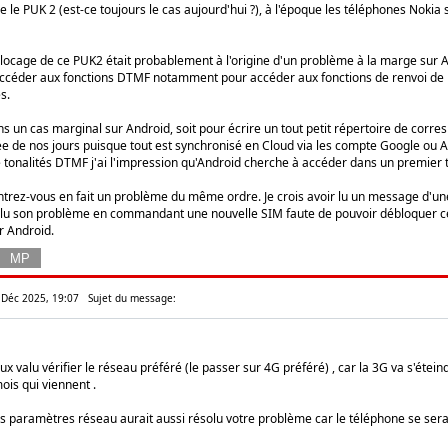
e le PUK 2 (est-ce toujours le cas aujourd'hui ?), à l'époque les téléphones Nokia
blocage de ce PUK2 était probablement à l'origine d'un problème à la marge sur 
accéder aux fonctions DTMF notamment pour accéder aux fonctions de renvoi de l
s.
ns un cas marginal sur Android, soit pour écrire un tout petit répertoire de corre
sée de nos jours puisque tout est synchronisé en Cloud via les compte Google ou A
e tonalités DTMF j'ai l'impression qu'Android cherche à accéder dans un premier
ntrez-vous en fait un problème du même ordre. Je crois avoir lu un message d'u
olu son problème en commandant une nouvelle SIM faute de pouvoir débloquer ce
r Android.
 Déc 2025, 19:07
Sujet du message:
eux valu vérifier le réseau préféré (le passer sur 4G préféré) , car la 3G va s'ét
ois qui viennent .
des paramètres réseau aurait aussi résolu votre problème car le téléphone se se