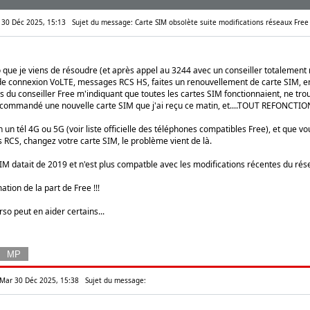
r 30 Déc 2025, 15:13
Sujet du message: Carte SIM obsolète suite modifications réseaux Free
que je viens de résoudre (et après appel au 3244 avec un conseiller totalement nu
s de connexion VoLTE, messages RCS HS, faites un renouvellement de carte SIM, en
ons du conseiller Free m'indiquant que toutes les cartes SIM fonctionnaient, ne 
i commandé une nouvelle carte SIM que j'ai reçu ce matin, et....TOUT REFONCT
 un tél 4G ou 5G (voir liste officielle des téléphones compatibles Free), et que v
RCS, changez votre carte SIM, le problème vient de là.
M datait de 2019 et n'est plus compatble avec les modifications récentes du rés
ion de la part de Free !!!
so peut en aider certains...
 Mar 30 Déc 2025, 15:38
Sujet du message: