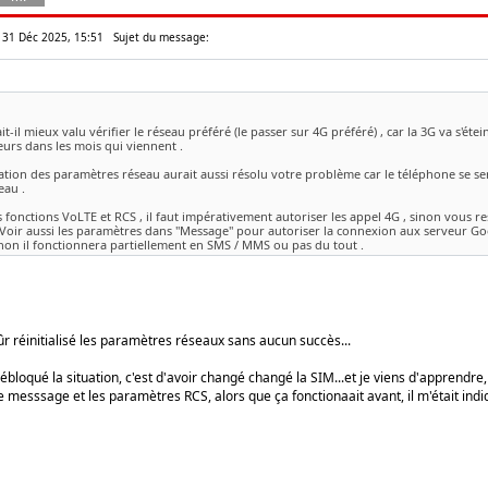
r 31 Déc 2025, 15:51
Sujet du message:
it-il mieux valu vérifier le réseau préféré (le passer sur 4G préféré) , car la 3G va s'é
urs dans les mois qui viennent .
sation des paramètres réseau aurait aussi résolu votre problème car le téléphone se 
eau .
 fonctions VoLTE et RCS , il faut impérativement autoriser les appel 4G , sinon vous r
 Voir aussi les paramètres dans "Message" pour autoriser la connexion aux serveur Go
sinon il fonctionnera partiellement en SMS / MMS ou pas du tout .
sûr réinitialisé les paramètres réseaux sans aucun succès...
ébloqué la situation, c'est d'avoir changé changé la SIM...et je viens d'apprendre
e messsage et les paramètres RCS, alors que ça fonctionaait avant, il m'était in