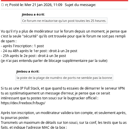
rr, Posté le: Mer 21 Jan 2026, 11:09
Sujet du message:
jimbou a écrit:
Ce forum ne m'autorise qu'un post toutes les 25 heures.
Vu qu'il n'y a plus de modérateur sur le forum depuis un moment, je pense que
c'est la seule "sécurité" qu'ils ont trouvée pour que le forum ne soit pas rempli
de spam :
- après l'inscription : 1 post
- 24 ou 48h après le 1er post : droit à un 2e post
- 25h après le 2e post : droit à un 3e post
(je n'ai pas entendu parler de blocage supplémentaire par la suite)
jimbou a écrit:
la piste de la plage de numéro de ports ne semble pas la bonne
Si tu as une IP Full Stack, et que quand tu essaies de démarrer le serveur VPN
tu as systématiquement un message d'erreur, je pense que ce serait
intéressant que tu postes ton souci sur le bugtracker officiel :
https://dev.Freebox.fr/bugs/
Après ton inscription, un modérateur validera ton compte, et seulement après,
tu pourras poster.
Transmets un maximum de détails sur ton souci, sur ta conf, les tests que tu as
faits, et indique l'adresse MAC de ta box :