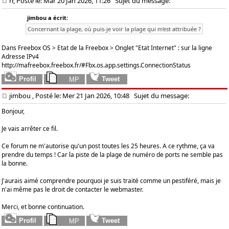
rr, Posté le: Mar 20 Jan 2026, 11:26
Sujet du message:
jimbou a écrit:
Concernant la plage, où puis-je voir la plage qui m'est attribuée ?
Dans Freebox OS > Etat de la Freebox > Onglet "Etat Internet" : sur la ligne
Adresse IPv4
http://mafreebox.freebox.fr/#Fbx.os.app.settings.ConnectionStatus
jimbou
, Posté le: Mer 21 Jan 2026, 10:48
Sujet du message:
Bonjour,
Je vais arrêter ce fil.
Ce forum ne m'autorise qu'un post toutes les 25 heures. A ce rythme, ça va
prendre du temps ! Car la piste de la plage de numéro de ports ne semble pas
la bonne.
J'aurais aimé comprendre pourquoi je suis traité comme un pestiféré, mais je
n'ai même pas le droit de contacter le webmaster.
Merci, et bonne continuation.