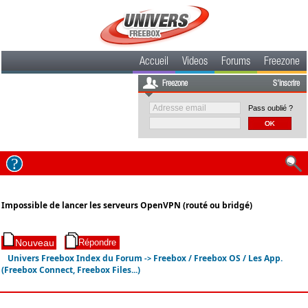
Accueil
Videos
Forums
Freezone
Freezone
S'inscrire
Pass oublié ?
Impossible de lancer les serveurs OpenVPN (routé ou bridgé)
Univers Freebox Index du Forum
Freebox / Freebox OS / Les App.
->
(Freebox Connect, Freebox Files...)