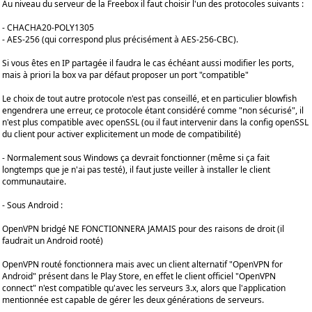
Au niveau du serveur de la Freebox il faut choisir l'un des protocoles suivants :
- CHACHA20-POLY1305
- AES-256 (qui correspond plus précisément à AES-256-CBC).
Si vous êtes en IP partagée il faudra le cas échéant aussi modifier les ports,
mais à priori la box va par défaut proposer un port "compatible"
Le choix de tout autre protocole n'est pas conseillé, et en particulier blowfish
engendrera une erreur, ce protocole étant considéré comme "non sécurisé", il
n'est plus compatible avec openSSL (ou il faut intervenir dans la config openSSL
du client pour activer explicitement un mode de compatibilité)
- Normalement sous Windows ça devrait fonctionner (même si ça fait
longtemps que je n'ai pas testé), il faut juste veiller à installer le client
communautaire.
- Sous Android :
OpenVPN bridgé NE FONCTIONNERA JAMAIS pour des raisons de droit (il
faudrait un Android rooté)
OpenVPN routé fonctionnera mais avec un client alternatif "OpenVPN for
Android" présent dans le Play Store, en effet le client officiel "OpenVPN
connect" n'est compatible qu'avec les serveurs 3.x, alors que l'application
mentionnée est capable de gérer les deux générations de serveurs.