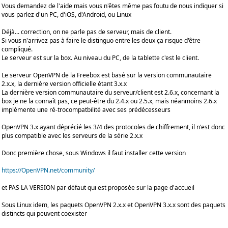
Vous demandez de l'aide mais vous n'êtes même pas foutu de nous indiquer si
vous parlez d'un PC, d'iOS, d'Android, ou Linux
Déjà... correction, on ne parle pas de serveur, mais de client.
Si vous n'arrivez pas à faire le distinguo entre les deux ça risque d'être
compliqué.
Le serveur est sur la box. Au niveau du PC, de la tablette c'est le client.
Le serveur OpenVPN de la Freebox est basé sur la version communautaire
2.x.x, la dernière version officielle étant 3.x.x
La dernière version communautaire du serveur/client est 2.6.x, concernant la
box je ne la connaît pas, ce peut-être du 2.4.x ou 2.5.x, mais néanmoins 2.6.x
implémente une ré-trocompatbilité avec ses prédécesseurs
OpenVPN 3.x ayant déprécié les 3/4 des protocoles de chiffrement, il n'est donc
plus compatible avec les serveurs de la série 2.x.x
Donc première chose, sous Windows il faut installer cette version
https://OpenVPN.net/community/
et PAS LA VERSION par défaut qui est proposée sur la page d'accueil
Sous Linux idem, les paquets OpenVPN 2.x.x et OpenVPN 3.x.x sont des paquets
distincts qui peuvent coexister