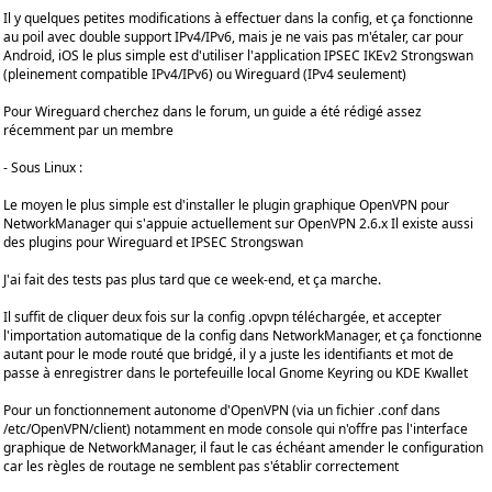
Il y quelques petites modifications à effectuer dans la config, et ça fonctionne
au poil avec double support IPv4/IPv6, mais je ne vais pas m'étaler, car pour
Android, iOS le plus simple est d'utiliser l'application IPSEC IKEv2 Strongswan
(pleinement compatible IPv4/IPv6) ou Wireguard (IPv4 seulement)
Pour Wireguard cherchez dans le forum, un guide a été rédigé assez
récemment par un membre
- Sous Linux :
Le moyen le plus simple est d'installer le plugin graphique OpenVPN pour
NetworkManager qui s'appuie actuellement sur OpenVPN 2.6.x Il existe aussi
des plugins pour Wireguard et IPSEC Strongswan
J'ai fait des tests pas plus tard que ce week-end, et ça marche.
Il suffit de cliquer deux fois sur la config .opvpn téléchargée, et accepter
l'importation automatique de la config dans NetworkManager, et ça fonctionne
autant pour le mode routé que bridgé, il y a juste les identifiants et mot de
passe à enregistrer dans le portefeuille local Gnome Keyring ou KDE Kwallet
Pour un fonctionnement autonome d'OpenVPN (via un fichier .conf dans
/etc/OpenVPN/client) notamment en mode console qui n'offre pas l'interface
graphique de NetworkManager, il faut le cas échéant amender le configuration
car les règles de routage ne semblent pas s'établir correctement