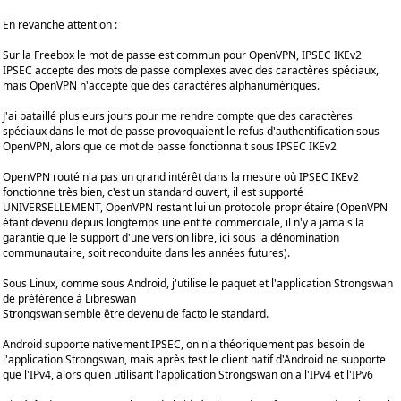
En revanche attention :
Sur la Freebox le mot de passe est commun pour OpenVPN, IPSEC IKEv2
IPSEC accepte des mots de passe complexes avec des caractères spéciaux,
mais OpenVPN n'accepte que des caractères alphanumériques.
J'ai bataillé plusieurs jours pour me rendre compte que des caractères
spéciaux dans le mot de passe provoquaient le refus d'authentification sous
OpenVPN, alors que ce mot de passe fonctionnait sous IPSEC IKEv2
OpenVPN routé n'a pas un grand intérêt dans la mesure où IPSEC IKEv2
fonctionne très bien, c'est un standard ouvert, il est supporté
UNIVERSELLEMENT, OpenVPN restant lui un protocole propriétaire (OpenVPN
étant devenu depuis longtemps une entité commerciale, il n'y a jamais la
garantie que le support d'une version libre, ici sous la dénomination
communautaire, soit reconduite dans les années futures).
Sous Linux, comme sous Android, j'utilise le paquet et l'application Strongswan
de préférence à Libreswan
Strongswan semble être devenu de facto le standard.
Android supporte nativement IPSEC, on n'a théoriquement pas besoin de
l'application Strongswan, mais après test le client natif d'Android ne supporte
que l'IPv4, alors qu'en utilisant l'application Strongswan on a l'IPv4 et l'IPv6