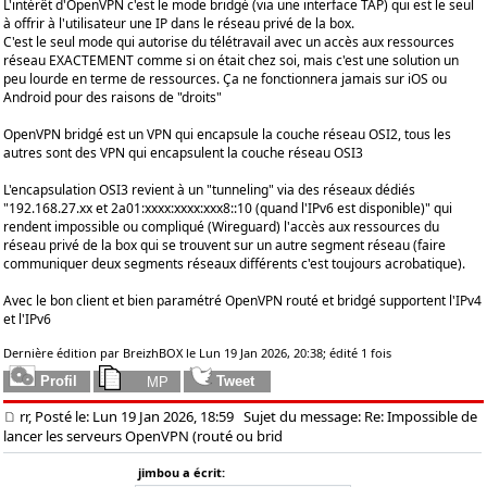
L'intérêt d'OpenVPN c'est le mode bridgé (via une interface TAP) qui est le seul
à offrir à l'utilisateur une IP dans le réseau privé de la box.
C'est le seul mode qui autorise du télétravail avec un accès aux ressources
réseau EXACTEMENT comme si on était chez soi, mais c'est une solution un
peu lourde en terme de ressources. Ça ne fonctionnera jamais sur iOS ou
Android pour des raisons de "droits"
OpenVPN bridgé est un VPN qui encapsule la couche réseau OSI2, tous les
autres sont des VPN qui encapsulent la couche réseau OSI3
L'encapsulation OSI3 revient à un "tunneling" via des réseaux dédiés
"192.168.27.xx et 2a01:xxxx:xxxx:xxx8::10 (quand l'IPv6 est disponible)" qui
rendent impossible ou compliqué (Wireguard) l'accès aux ressources du
réseau privé de la box qui se trouvent sur un autre segment réseau (faire
communiquer deux segments réseaux différents c'est toujours acrobatique).
Avec le bon client et bien paramétré OpenVPN routé et bridgé supportent l'IPv4
et l'IPv6
Dernière édition par BreizhBOX le Lun 19 Jan 2026, 20:38; édité 1 fois
rr, Posté le: Lun 19 Jan 2026, 18:59
Sujet du message: Re: Impossible de
lancer les serveurs OpenVPN (routé ou brid
jimbou a écrit: