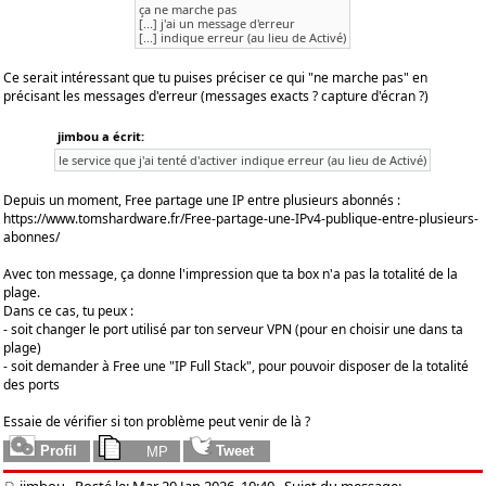
ça ne marche pas
[...] j'ai un message d'erreur
[...] indique erreur (au lieu de Activé)
Ce serait intéressant que tu puises préciser ce qui "ne marche pas" en
précisant les messages d'erreur (messages exacts ? capture d'écran ?)
jimbou a écrit:
le service que j'ai tenté d'activer indique erreur (au lieu de Activé)
Depuis un moment, Free partage une IP entre plusieurs abonnés :
https://www.tomshardware.fr/Free-partage-une-IPv4-publique-entre-plusieurs-
abonnes/
Avec ton message, ça donne l'impression que ta box n'a pas la totalité de la
plage.
Dans ce cas, tu peux :
- soit changer le port utilisé par ton serveur VPN (pour en choisir une dans ta
plage)
- soit demander à Free une "IP Full Stack", pour pouvoir disposer de la totalité
des ports
Essaie de vérifier si ton problème peut venir de là ?
jimbou
, Posté le: Mar 20 Jan 2026, 10:40
Sujet du message: