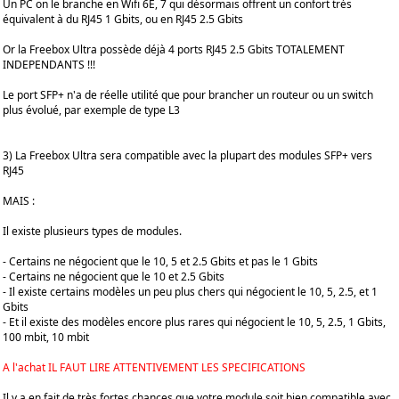
Un PC on le branche en Wifi 6E, 7 qui désormais offrent un confort très
équivalent à du RJ45 1 Gbits, ou en RJ45 2.5 Gbits
Or la Freebox Ultra possède déjà 4 ports RJ45 2.5 Gbits TOTALEMENT
INDEPENDANTS !!!
Le port SFP+ n'a de réelle utilité que pour brancher un routeur ou un switch
plus évolué, par exemple de type L3
3) La Freebox Ultra sera compatible avec la plupart des modules SFP+ vers
RJ45
MAIS :
Il existe plusieurs types de modules.
- Certains ne négocient que le 10, 5 et 2.5 Gbits et pas le 1 Gbits
- Certains ne négocient que le 10 et 2.5 Gbits
- Il existe certains modèles un peu plus chers qui négocient le 10, 5, 2.5, et 1
Gbits
- Et il existe des modèles encore plus rares qui négocient le 10, 5, 2.5, 1 Gbits,
100 mbit, 10 mbit
A l'achat IL FAUT LIRE ATTENTIVEMENT LES SPECIFICATIONS
Il y a en fait de très fortes chances que votre module soit bien compatible avec