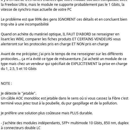
la Freebox Ultra, mais le module ne supporte probablement pas le 1 Gbits, la
vitesse de synchro max actuelle de votre PC
Le problème est que 99% des gens IGNORENT ces détails et en concluent bien
trop vite à une incompatibilité
Quand on achète du matériel optique, IL FAUT D'ABORD se renseigner en
lisant les WIKI, comparer les fiches produits ET CERTAINS VENDEURS vous
alerteront sur les protocoles pris en charge ET NON pris en charge
Avant de me précipiter, j'ai pris le temps de me renseigner sur les différents
protocoles... ça m'a évité ce type de mésaventure. J'ai acheté un module de ce
type mais chez un vendeur qui spécifiait de EXPLICITEMENT la prise en charge
du 1, 2.5, 5 et 10 Gbits
NOTE :
Je déteste le "jetable".
Un câble AOC monobloc est jetable dans le sens où si vous cassez la Fibre c'est
terminé vous jetez tout à la poubelle, du pur gaspillage et de la pollution.
Je préfère une solution plus coûteuse mais PLUS durable.
- J'achète des modules indépendants, SFP+ multimode 10 Gbits, 850 nm, duplex
à connecteurs double LC