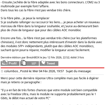
- Ensuite j'achète de la Fibre adaptée avec les bons connecteurs. L'OM2 ou 3
multimode par exemple font l'affaire.
Dans tous les cas la Fibre n'est pas vendue très chère.
Si la Fibre pète... je peux la remplacer
Si je souhaite rallonger ou raccourcir les liens.... je peux acheter un nouveau
morceau de Fibre dans la longueur souhaitée, et j'aurai au-demeurant bien
plus de choix de longueur que pour des câbles AOC monobloc
Encore une fois... la Fibre n'est pas vendue très chère (sur les plateformes
chinoises), il est donc nettement plus intéressant d'investir dans la durée avec
des modules SFP+ indépendants, plutôt que des câbles AOC monoblocs,
sachant qu'on pourra réparer, modifier la longueur assez facilement.
Dernière édition par BreizhBOX le Jeu 12 Fév 2026, 22:52; édité 3 fois
columbos
, Posté le: Mer 04 Fév 2026, 19:57
Sujet du message:
Merci pour cette dernière réponse Ultra complète mais pas facile à digérer
mais je retiens ce paragraphe :
"Il y a en fait de très fortes chances que votre module soit bien compatible
avec la Freebox Ultra, mais le module ne supporte probablement pas le 1
Gbits, le débit max actuel de votre PC"