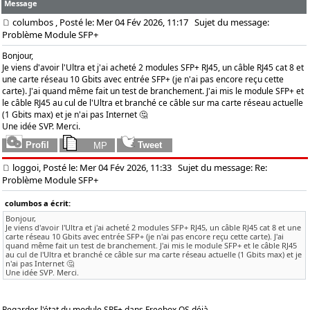
Message
columbos
, Posté le: Mer 04 Fév 2026, 11:17
Sujet du message:
Problème Module SFP+
Bonjour,
Je viens d'avoir l'Ultra et j'ai acheté 2 modules SFP+ RJ45, un câble RJ45 cat 8 et
une carte réseau 10 Gbits avec entrée SFP+ (je n'ai pas encore reçu cette
carte). J'ai quand même fait un test de branchement. J'ai mis le module SFP+ et
le câble RJ45 au cul de l'Ultra et branché ce câble sur ma carte réseau actuelle
(1 Gbits max) et je n'ai pas Internet 🤔
Une idée SVP. Merci.
loggoi, Posté le: Mer 04 Fév 2026, 11:33
Sujet du message: Re:
Problème Module SFP+
columbos a écrit:
Bonjour,
Je viens d'avoir l'Ultra et j'ai acheté 2 modules SFP+ RJ45, un câble RJ45 cat 8 et une
carte réseau 10 Gbits avec entrée SFP+ (je n'ai pas encore reçu cette carte). J'ai
quand même fait un test de branchement. J'ai mis le module SFP+ et le câble RJ45
au cul de l'Ultra et branché ce câble sur ma carte réseau actuelle (1 Gbits max) et je
n'ai pas Internet 🤔
Une idée SVP. Merci.
Regarder l'état du module SPF+ dans Freebox OS déjà...