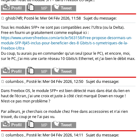
ghisb74fr, Posté le: Mer 04 Fév 2026, 11:58
Sujet du message:
Tous les modules SFP+ ne sont pas compatibles avec l'Ultra (ou la Delta).
Free en fourni un gratuitement comme expliqué ici :
https://www.universfreebox.com/article/563158/Free-propose-desormais-un-
module-SFP-RJ45-inclus-pour-beneficier-des-8 Gbits/s-s-symetriques-de-la-
Freebox-Ultra
Du coup, tu aurais pu en commander qu'un seul (pour le PC), et encore, moi,
sur le PC, j'ai mis une carte réseau 10 Gbits/s Ethernet, et j'ai bien le débit max.
columbos
, Posté le: Mer 04 Fév 2026, 12:50
Sujet du message:
Dans Freebox OS, le module SFP+ est bien détecté mais dans état du lien en
haut de l'écran, j'ai une croix et juste à côté c'est marqué Down en rouge !
N'est-ce pas mon problème ?
Par ailleurs, je cherchais ce module chez Free dans accessoires et n'ai rien
trouvé, du coup je ne l'ai pas vu.
columbos
, Posté le: Mer 04 Fév 2026, 14:11
Sujet du message: