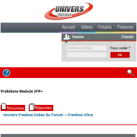
Accueil
Videos
Forums
Freezone
Freezone
S'inscrire
Pass oublié ?
Problème Module SFP+
Univers Freebox Index du Forum
Freebox Ultra
->