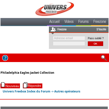
Accueil
Videos
Forums
Freezone
Freezone
S'inscrire
Pass oublié ?
Philadelphia Eagles Jacket Collection
Univers Freebox Index du Forum
Autres opérateurs
->