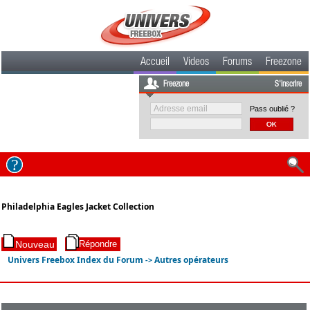
Accueil
Videos
Forums
Freezone
Freezone
S'inscrire
Pass oublié ?
Philadelphia Eagles Jacket Collection
Univers Freebox Index du Forum
Autres opérateurs
->