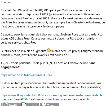
Bonjour
En effet c'est Wigard pour le RIP, RIP opéré par XpFibre et ouvert à la
commercialisation depuis avril 2022 (pré-ouverture) et ouvert officiellement
(annonce d'iliad-Free) en, juillet 2022. Mais ta ville n'est pas encore desservie
par Free, les villes alentours le sont, par exemple Saint-Christol-de-Rodières, ce
n'est donc pas une histoire de ville de campagne.
Ce que tu peux faire : c'est de t'abonner chez Sosh en Fibre tout en gardant ton
accès ADSL chez Free. Cela te permettrait d'avoir la Fibre tout en gardant
certains services chez Free.
Le prix chez Sosh a bien augmenté
là on a ceci (les prix qui augmentent au
bout de 6 mois, c'est récent, avant c'était pour 1 an !).
15,99 € /mois pendant 6 mois puis 30,99 € Location Livebox incluse
Sans
engagement
:
https://shop.Sosh.fr/box-Internet#Fibre
Et donc un tuto pour s'abonner cher Sosh tout en gardant l'abonnement Free
(on continue de payer les deux et il faut faire une demande SANS portabilité):
https://www.Busyspider.fr/TUTO-La-Fibre-optique-chez-vous-tout-en-gardant-
un-accès-Free-ADSL-Freebox-cest-possible-voici-comment-faire.php