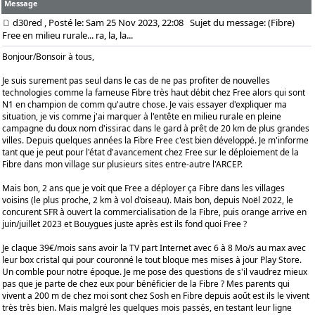
Message
d30red
, Posté le: Sam 25 Nov 2023, 22:08
Sujet du message: (Fibre)
Free en milieu rurale... ra, la, la...
Bonjour/Bonsoir à tous,
Je suis surement pas seul dans le cas de ne pas profiter de nouvelles
technologies comme la fameuse Fibre très haut débit chez Free alors qui sont
N1 en champion de comm qu'autre chose. Je vais essayer d'expliquer ma
situation, je vis comme j'ai marquer à l'entête en milieu rurale en pleine
campagne du doux nom d'issirac dans le gard à prêt de 20 km de plus grandes
villes. Depuis quelques années la Fibre Free c'est bien développé. Je m'informe
tant que je peut pour l'état d'avancement chez Free sur le déploiement de la
Fibre dans mon village sur plusieurs sites entre-autre l'ARCEP.
Mais bon, 2 ans que je voit que Free a déployer ça Fibre dans les villages
voisins (le plus proche, 2 km à vol d'oiseau). Mais bon, depuis Noël 2022, le
concurent SFR à ouvert la commercialisation de la Fibre, puis orange arrive en
juin/juillet 2023 et Bouygues juste après est ils fond quoi Free ?
Je claque 39€/mois sans avoir la TV part Internet avec 6 à 8 Mo/s au max avec
leur box cristal qui pour couronné le tout bloque mes mises à jour Play Store.
Un comble pour notre époque. Je me pose des questions de s'il vaudrez mieux
pas que je parte de chez eux pour bénéficier de la Fibre ? Mes parents qui
vivent a 200 m de chez moi sont chez Sosh en Fibre depuis août est ils le vivent
très très bien. Mais malgré les quelques mois passés, en testant leur ligne