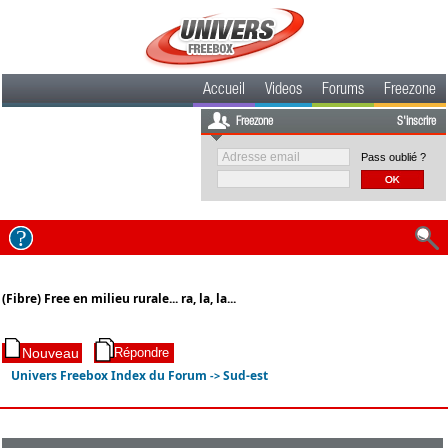
Accueil
Videos
Forums
Freezone
Freezone
S'inscrire
Pass oublié ?
(Fibre) Free en milieu rurale... ra, la, la...
Univers Freebox Index du Forum
Sud-est
->