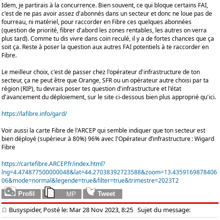
Idem, je partirais à la concurrence. Bien souvent, ce qui bloque certains FAI,
c'est de ne pas avoir assez d'abonnés dans un secteur et donc ne loue pas de
fourreau, ni matériel, pour raccorder en Fibre ces quelques abonnées
(question de priorité, fibrer d'abord les zones rentables, les autres on verra
plus tard). Comme tu dis vivre dans coin reculé, il y a de fortes chances que ça
soit ça. Reste à poser la question aux autres FAI potentiels à te raccorder en
Fibre.
Le meilleur choix, c'est de passer chez l'opérateur d'infrastructure de ton
secteur, ça ne peut être que Orange, SFR ou un opérateur autre choisi par ta
région (RIP), tu devrais poser tes question d'infrastructure et l'état
d'avancement du déploiement, sur le site ci-dessous bien plus approprié qu'ici.
https://lafibre.info/gard/
Voir aussi la carte Fibre de l'ARCEP qui semble indiquer que ton secteur est
bien déployé (supérieur à 80%) 96% avec l'Opérateur d’infrastructure : Wigard
Fibre
https://cartefibre.ARCEP.fr/index.html?
lng=4.474877500000048&lat=44.27038392723588&zoom=13.4359169878406
06&mode=normal&legende=true&filter=true&trimestre=2023T2
Busyspider, Posté le: Mar 28 Nov 2023, 8:25
Sujet du message: