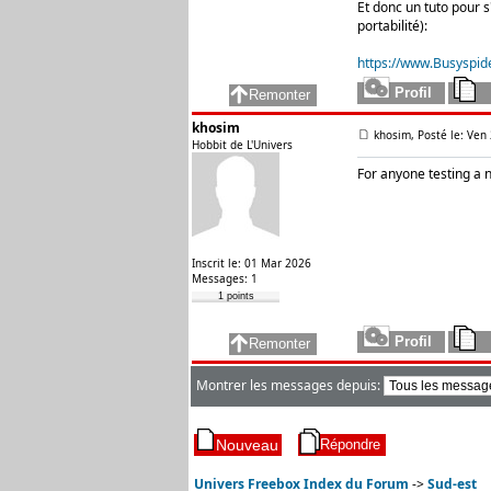
Et donc un tuto pour 
portabilité):
https://www.Busyspid
khosim
khosim, Posté le: Ven
Hobbit de L'Univers
For anyone testing a 
Inscrit le: 01 Mar 2026
Messages: 1
1 points
Montrer les messages depuis:
Univers Freebox Index du Forum
->
Sud-est