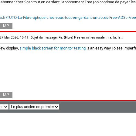
s'abonner cher Sosh tout en gardant l'abonnement Free (on continue de payer les
er.fr/TUTO-La-Fibre-optique-chez-vous-tout-en-gardant-un-accès-Free-ADSL-Free
 27 Mar 2026, 10:41
Sujet du message: Re: (Fibre) Free en milieu rurale... ra, la, la...
new display,
simple black screen for monitor testing
is an easy way To see imperfec