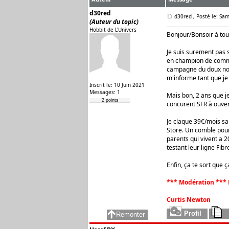
d30red
d30red
, Posté le: Sa
(Auteur du topic)
Hobbit de L'Univers
Bonjour/Bonsoir à tou
Je suis surement pas 
en champion de comm q
campagne du doux nom 
m'informe tant que je 
Inscrit le: 10 Juin 2021
Messages: 1
Mais bon, 2 ans que je
2 points
concurent SFR à ouvert
Je claque 39€/mois san
Store. Un comble pour
parents qui vivent a 2
testant leur ligne Fibr
Enfin, ça te sort que ç
*** Modération *** 
Curtis Newton