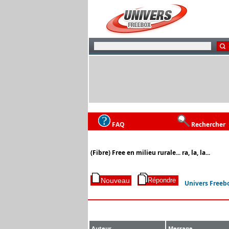
FAQ
Rechercher
(Fibre) Free en milieu rurale... ra, la, la...
Univers Freeb
Auteur
Message