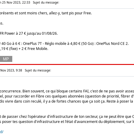
m 25 Nov 2023, 22:33
Sujet du message:
résents et sont moins chers, allez-y, tant pis pour Free.
as.
SFR Power à 27 € jusqu'au 01/08/26.
40 Go à 6 € : OnePlus 7T - Réglo mobile à 4,80 € (50 Go) : OnePlus Nord CE 2.
19 € (fixe) + 2 € Free Mobile.
 Nov 2023, 9:38
Sujet du message:
a concurrence. Bien souvent, ce qui bloque certains FAI, c'est de ne pas avoir as
el, pour raccorder en Fibre ces quelques abonnées (question de priorité, fibrer d
is vivre dans coin reculé, il y a de fortes chances que ça soit ça. Reste à poser l
st de passer chez l'opérateur d'infrastructure de ton secteur, ça ne peut être que
is poser tes question d'infrastructure et l'état d'avancement du déploiement, sur le
rd/