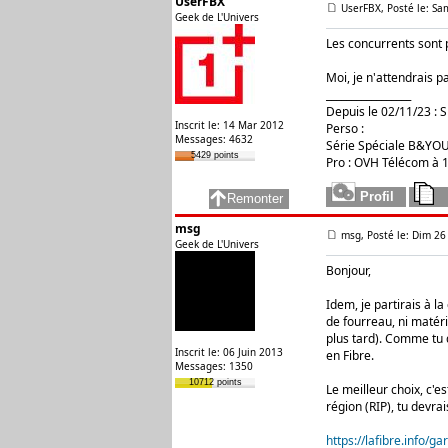
UserFBX
UserFBX, Posté le: Sa
Geek de L'Univers
Les concurrents sont p
Moi, je n'attendrais p
_________________
Depuis le 02/11/23 : 
Inscrit le: 14 Mar 2012
Perso :
Messages: 4632
Série Spéciale B&YOU 
5429 points
Pro : OVH Télécom à 1,
msg
msg, Posté le: Dim 26
Geek de L'Univers
Bonjour,
Idem, je partirais à l
de fourreau, ni matéri
plus tard). Comme tu d
Inscrit le: 06 Juin 2013
en Fibre.
Messages: 1350
10712 points
Le meilleur choix, c'e
région (RIP), tu devra
https://lafibre.info/ga