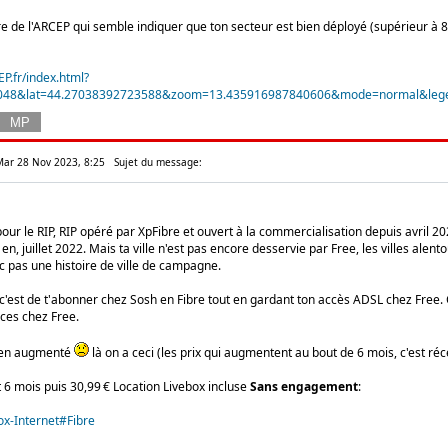
bre de l'ARCEP qui semble indiquer que ton secteur est bien déployé (supérieur à 
EP.fr/index.html?
048&lat=44.27038392723588&zoom=13.435916987840606&mode=normal&legend
 Mar 28 Nov 2023, 8:25
Sujet du message:
pour le RIP, RIP opéré par XpFibre et ouvert à la commercialisation depuis avril 20
en, juillet 2022. Mais ta ville n'est pas encore desservie par Free, les villes alen
c pas une histoire de ville de campagne.
 c'est de t'abonner chez Sosh en Fibre tout en gardant ton accès ADSL chez Free. C
ices chez Free.
bien augmenté
là on a ceci (les prix qui augmentent au bout de 6 mois, c'est récen
 6 mois puis 30,99 € Location Livebox incluse
Sans engagement
:
box-Internet#Fibre