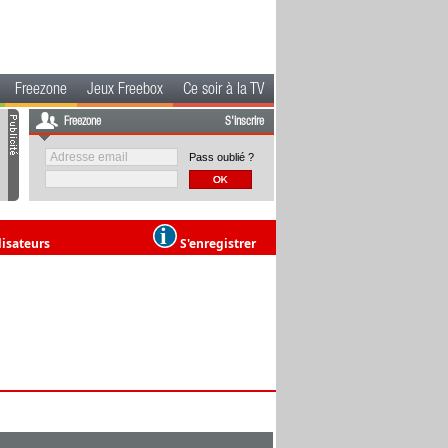
Freezone
Jeux Freebox
Ce soir à la TV
Freezone
S'inscrire
Pass oublié ?
lisateurs
S'enregistrer