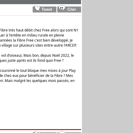
ibre très haut débit chez Free alors qui sont N1
r à l'entête en milieu rurale en pleine
nnées la Fibre Free c'est bien développé. Je
illage sur plusieurs sites entre-autre l'ARCEP.
à vol d'oiseau). Mais bon, depuis Noël 2022, le
ues juste après est ils fond quoi Free ?
r couronné le tout bloque mes mises à jour Play
e chez eux pour bénéficier de la Fibre ? Mes
bien. Mais malgré les quelques mois passés, en