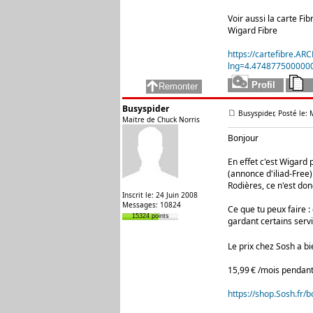
Voir aussi la carte Fi
Wigard Fibre
https://cartefibre.ARC
lng=4.474877500000
Busyspider
Busyspider, Posté le:
Maitre de Chuck Norris
Bonjour
En effet c'est Wigard 
(annonce d'iliad-Free) 
Rodières, ce n'est don
Inscrit le: 24 Juin 2008
Messages: 10824
Ce que tu peux faire :
15324 points
gardant certains serv
Le prix chez Sosh a 
15,99 € /mois pendant
https://shop.Sosh.fr/