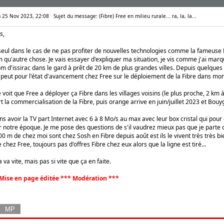
m 25 Nov 2023, 22:08
Sujet du message: (Fibre) Free en milieu rurale... ra, la, la...
s,
seul dans le cas de ne pas profiter de nouvelles technologies comme la fameuse F
u'autre chose. Je vais essayer d'expliquer ma situation, je vis comme j'ai marque
d'issirac dans le gard à prêt de 20 km de plus grandes villes. Depuis quelques a
peut pour l'état d'avancement chez Free sur le déploiement de la Fibre dans mon v
 voit que Free a déployer ça Fibre dans les villages voisins (le plus proche, 2 km 
 la commercialisation de la Fibre, puis orange arrive en juin/juillet 2023 et Bouyg
s avoir la TV part Internet avec 6 à 8 Mo/s au max avec leur box cristal qui pou
 notre époque. Je me pose des questions de s'il vaudrez mieux pas que je parte d
00 m de chez moi sont chez Sosh en Fibre depuis août est ils le vivent très très 
e chez Free, toujours pas d'offres Fibre chez eux alors que la ligne est tiré...
a va vite, mais pas si vite que ça en faite.
Mise en page éditée *** Modération ***