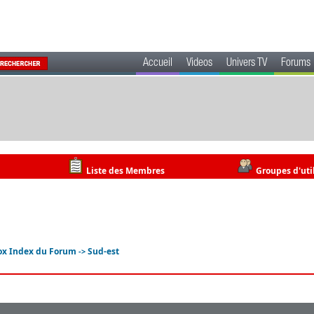
Accueil
Videos
Univers TV
Forums
Liste des Membres
Groupes d'uti
ox Index du Forum
Sud-est
->