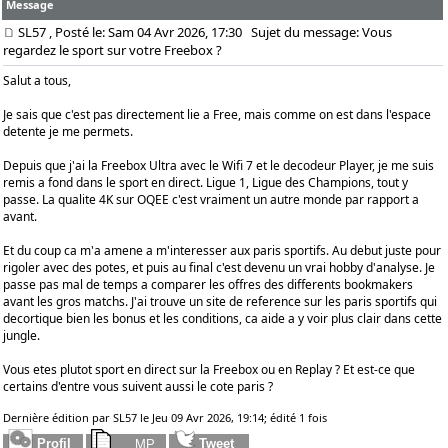
Message
SL57
, Posté le: Sam 04 Avr 2026, 17:30
Sujet du message: Vous
regardez le sport sur votre Freebox ?
Salut a tous,
Je sais que c'est pas directement lie a Free, mais comme on est dans l'espace
detente je me permets.
Depuis que j'ai la Freebox Ultra avec le Wifi 7 et le decodeur Player, je me suis
remis a fond dans le sport en direct. Ligue 1, Ligue des Champions, tout y
passe. La qualite 4K sur OQEE c'est vraiment un autre monde par rapport a
avant.
Et du coup ca m'a amene a m'interesser aux paris sportifs. Au debut juste pour
rigoler avec des potes, et puis au final c'est devenu un vrai hobby d'analyse. Je
passe pas mal de temps a comparer les offres des differents bookmakers
avant les gros matchs. J'ai trouve
un site de reference sur les paris sportifs
qui
decortique bien les bonus et les conditions, ca aide a y voir plus clair dans cette
jungle.
Vous etes plutot sport en direct sur la Freebox ou en Replay ? Et est-ce que
certains d'entre vous suivent aussi le cote paris ?
Dernière édition par SL57 le Jeu 09 Avr 2026, 19:14; édité 1 fois