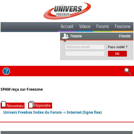
Accueil
Videos
Forums
Freezone
Freezone
S'inscrire
Pass oublié ?
SPAM reçu sur Freezone
Univers Freebox Index du Forum
Internet (ligne fixe)
->