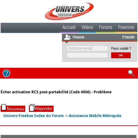
Accueil
Videos
Forums
Freezone
Freezone
S'inscrire
Pass oublié ?
Échec activation RCS post-portabilité (Code 4006) - Problème
Univers Freebox Index du Forum
Assistance Mobile Métropole
->