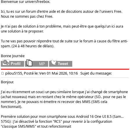
Bienvenue sur universfreebox.
Ici, tu es sur un forum d'entre aide et de discutions autour de l'univers Free.
Nous ne sommes pas chez Free.
Je n'ai pas de solution à ton problème, mais peut-être que quelqu'un ici aura
une solution à te proposer.
Tu ne vas pas pouvoir répondre tout de suite sur le forum à cause du filtre anti-
spam. (24 à 48 heures de délais).
Bonne Journée
pilou5155, Posté le: Ven 01 Mai 2026, 10:16
Sujet du message:
Bonjour.
J'ai eu récemment un souci un peu similaire lorsque j'ai changé de smartphone
(achat nouveau) mais en restant chez le même opérateur (SO.. pour ne pas le
nommer). Je ne pouvais ni émettre ni recevoir des MMS (SMS cela
fonctionnait).
Première solution pour mon smartphone sous Android 16 One UI 8.5 (Sam...
575G) : J'ai désactivé la fonction "RCS" pour revenir à la configuration
"classique SMS/MMS" et tout refonctionnait