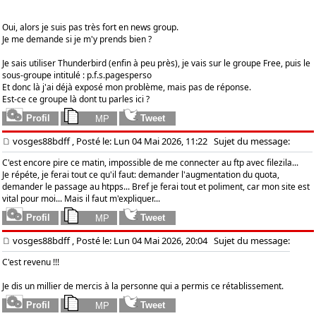
Oui, alors je suis pas très fort en news group.
Je me demande si je m'y prends bien ?
Je sais utiliser Thunderbird (enfin à peu près), je vais sur le groupe Free, puis le
sous-groupe intitulé : p.f.s.pagesperso
Et donc là j'ai déjà exposé mon problème, mais pas de réponse.
Est-ce ce groupe là dont tu parles ici ?
vosges88bdff
, Posté le: Lun 04 Mai 2026, 11:22
Sujet du message:
C'est encore pire ce matin, impossible de me connecter au ftp avec filezila...
Je répéte, je ferai tout ce qu'il faut: demander l'augmentation du quota,
demander le passage au htpps... Bref je ferai tout et poliment, car mon site est
vital pour moi... Mais il faut m'expliquer...
vosges88bdff
, Posté le: Lun 04 Mai 2026, 20:04
Sujet du message:
C'est revenu !!!
Je dis un millier de mercis à la personne qui a permis ce rétablissement.