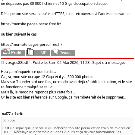
ne dépasses pas 30 000 fichiers et 10 Giga d'occupation disque.
Dès que ton site sera passé en HTTPS, tu le retrouveras à l'adresse suivante.
https://monsite.pages-perso.free.fr/
ou bien suivant le cas
https://mon-site.pages-perso.free.fr/
vosges88bdff
, Posté le: Sam 02 Mai 2026, 11:23
Sujet du message:
Heu ça m'inquiéte ce que tu dis...
Car, si, mon site occupe 12 Giga et il y a 300 000 photos.
Mais sur Thunderbird une fois, un modo avait déjà rétabli la situation, et le site
re-fonctionnait malgré sa taille.
Mais là, le modo ne réponds plus cette fois...
Or le site est bien référencé sur Google, ça m'embeterait de le supprimer...
ozf77 a écrit:
Bonjour,
C'est un signe que le serveur qui héberge ton site perso est en train de migrer en
HTTPS. Réessaye le lendemain ou dans 2 jours et ça devrait fonctionner. Les