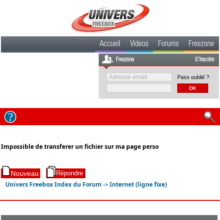
Accueil
Videos
Forums
Freezone
Freezone
S'inscrire
Pass oublié ?
Impossible de transferer un fichier sur ma page perso
Univers Freebox Index du Forum
Internet (ligne fixe)
->