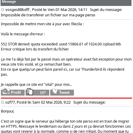
Message
vosges88bdff
, Posté le: Ven 01 Mai 2026, 14:11
Sujet du message:
Impossible de transferer un fichier sur ma page perso
Impossible de mettre mon site à jour avec filezila :
Voilà le message d'erreur :
552 STOR denied: quota exceeded: used 15866.61 of 1024.00 Upload Mb
Erreur critique lors du transfert du fichier
ça me l'a déjà fait par le passé mais un opérateur avait fait exception pour mon
vieux site trés visité, et ça remarchait bien.
Est-ce que quelqu'un peut faire pareil ici, car sur Thunderbird ils répondent
pas.
Je rappelle que ce site est "vital" pour moi...
ozf77, Posté le: Sam 02 Mai 2026, 9:22
Sujet du message:
Bonjour,
C'est un signe que le serveur qui héberge ton site perso est en train de migrer
en HTTPS. Réessaye le lendemain ou dans 2 jours et ça devrait fonctionner. Les
quotas vont revenir à la normale, comme si de rien n'était. Du moment que tu