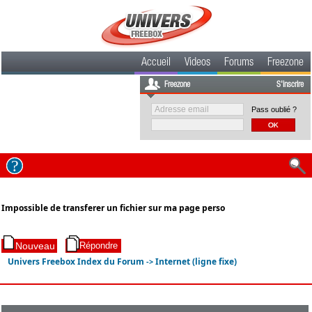
Accueil
Videos
Forums
Freezone
Freezone
S'inscrire
Pass oublié ?
Impossible de transferer un fichier sur ma page perso
Univers Freebox Index du Forum
Internet (ligne fixe)
->