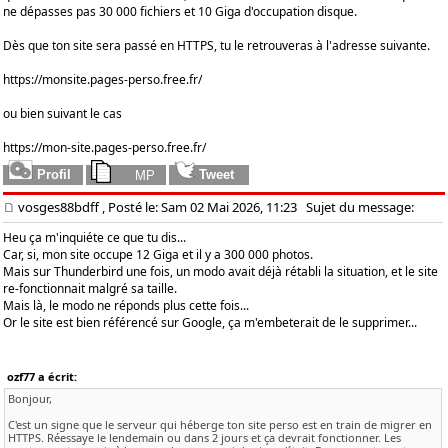
ne dépasses pas 30 000 fichiers et 10 Giga d'occupation disque.
Dès que ton site sera passé en HTTPS, tu le retrouveras à l'adresse suivante.
https://monsite.pages-perso.free.fr/
ou bien suivant le cas
https://mon-site.pages-perso.free.fr/
vosges88bdff
, Posté le: Sam 02 Mai 2026, 11:23
Sujet du message:
Heu ça m'inquiéte ce que tu dis...
Car, si, mon site occupe 12 Giga et il y a 300 000 photos.
Mais sur Thunderbird une fois, un modo avait déjà rétabli la situation, et le site
re-fonctionnait malgré sa taille.
Mais là, le modo ne réponds plus cette fois...
Or le site est bien référencé sur Google, ça m'embeterait de le supprimer...
ozf77 a écrit:
Bonjour,
C'est un signe que le serveur qui héberge ton site perso est en train de migrer en
HTTPS. Réessaye le lendemain ou dans 2 jours et ça devrait fonctionner. Les