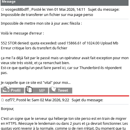
Message
vosges88bdff
, Posté le: Ven 01 Mai 2026, 14:11
Sujet du message:
Impossible de transferer un fichier sur ma page perso
Impossible de mettre mon site à jour avec filezila :
Voilà le message d'erreur :
552 STOR denied: quota exceeded: used 15866.61 of 1024.00 Upload Mb
Erreur critique lors du transfert du fichier
ça me l'a déjà fait par le passé mais un opérateur avait fait exception pour mon
vieux site trés visité, et ça remarchait bien.
Est-ce que quelqu'un peut faire pareil ici, car sur Thunderbird ils répondent
pas.
Je rappelle que ce site est "vital" pour moi...
ozf77, Posté le: Sam 02 Mai 2026, 9:22
Sujet du message:
Bonjour,
C'est un signe que le serveur qui héberge ton site perso est en train de migrer
en HTTPS. Réessaye le lendemain ou dans 2 jours et ça devrait fonctionner. Les
quotas vont revenir à la normale, comme si de rien n'était. Du moment que tu