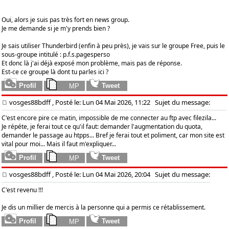
Oui, alors je suis pas très fort en news group.
Je me demande si je m'y prends bien ?
Je sais utiliser Thunderbird (enfin à peu près), je vais sur le groupe Free, puis le
sous-groupe intitulé : p.f.s.pagesperso
Et donc là j'ai déjà exposé mon problème, mais pas de réponse.
Est-ce ce groupe là dont tu parles ici ?
vosges88bdff
, Posté le: Lun 04 Mai 2026, 11:22
Sujet du message:
C'est encore pire ce matin, impossible de me connecter au ftp avec filezila...
Je répéte, je ferai tout ce qu'il faut: demander l'augmentation du quota,
demander le passage au htpps... Bref je ferai tout et poliment, car mon site est
vital pour moi... Mais il faut m'expliquer...
vosges88bdff
, Posté le: Lun 04 Mai 2026, 20:04
Sujet du message:
C'est revenu !!!
Je dis un millier de mercis à la personne qui a permis ce rétablissement.