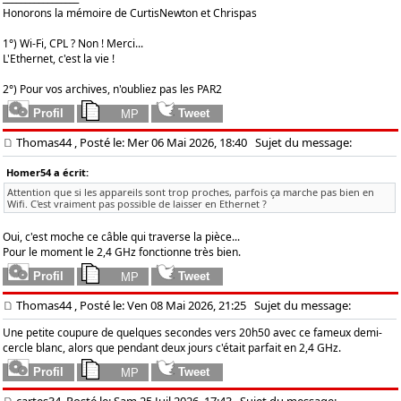
Honorons la mémoire de CurtisNewton et Chrispas
1°) Wi-Fi, CPL ? Non ! Merci...
L'Ethernet, c'est la vie !
2°) Pour vos archives, n'oubliez pas les PAR2
Thomas44
, Posté le: Mer 06 Mai 2026, 18:40
Sujet du message:
Homer54 a écrit:
Attention que si les appareils sont trop proches, parfois ça marche pas bien en
Wifi. C'est vraiment pas possible de laisser en Ethernet ?
Oui, c'est moche ce câble qui traverse la pièce...
Pour le moment le 2,4 GHz fonctionne très bien.
Thomas44
, Posté le: Ven 08 Mai 2026, 21:25
Sujet du message:
Une petite coupure de quelques secondes vers 20h50 avec ce fameux demi-
cercle blanc, alors que pendant deux jours c'était parfait en 2,4 GHz.
cartes34, Posté le: Sam 25 Juil 2026, 17:43
Sujet du message: