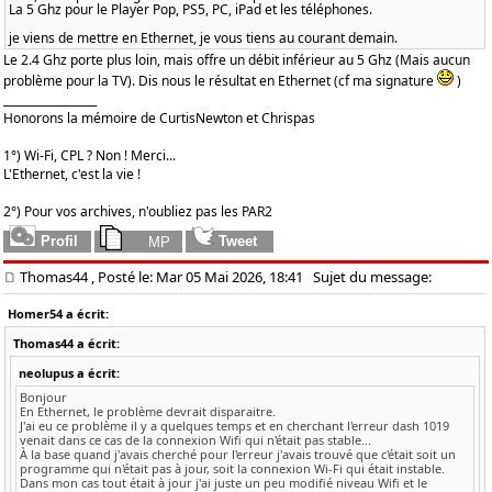
La 5 Ghz pour le Player Pop, PS5, PC, iPad et les téléphones.
je viens de mettre en Ethernet, je vous tiens au courant demain.
Le 2.4 Ghz porte plus loin, mais offre un débit inférieur au 5 Ghz (Mais aucun
problème pour la TV). Dis nous le résultat en Ethernet (cf ma signature
)
_________________
Honorons la mémoire de CurtisNewton et Chrispas
1°) Wi-Fi, CPL ? Non ! Merci...
L'Ethernet, c'est la vie !
2°) Pour vos archives, n'oubliez pas les PAR2
Thomas44
, Posté le: Mar 05 Mai 2026, 18:41
Sujet du message:
Homer54 a écrit:
Thomas44 a écrit:
neolupus a écrit:
Bonjour
En Ethernet, le problème devrait disparaitre.
J'ai eu ce problème il y a quelques temps et en cherchant l'erreur dash 1019
venait dans ce cas de la connexion Wifi qui n'était pas stable...
À la base quand j'avais cherché pour l'erreur j'avais trouvé que c'était soit un
programme qui n'était pas à jour, soit la connexion Wi-Fi qui était instable.
Dans mon cas tout était à jour j'ai juste un peu modifié niveau Wifi et le