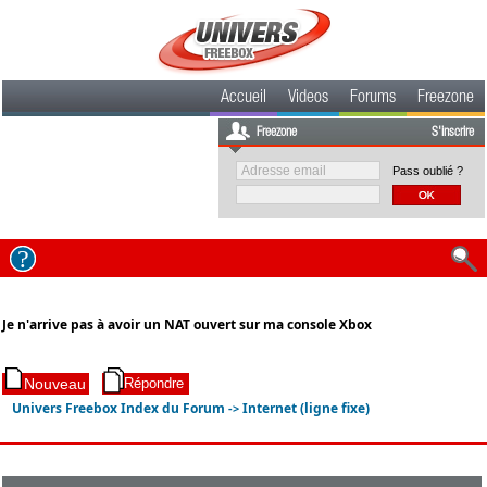
Accueil
Videos
Forums
Freezone
Freezone
S'inscrire
Pass oublié ?
Je n'arrive pas à avoir un NAT ouvert sur ma console Xbox
Univers Freebox Index du Forum
Internet (ligne fixe)
->