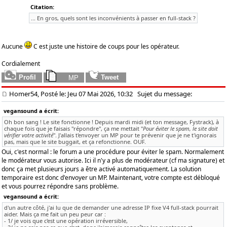
Citation:
... En gros, quels sont les inconvénients à passer en full-stack ?
Aucune
C est juste une histoire de coups pour les opérateur.
Cordialement
Homer54, Posté le: Jeu 07 Mai 2026, 10:32
Sujet du message:
vegansound a écrit:
Oh bon sang ! Le site fonctionne ! Depuis mardi midi (et ton message, Fystrack), à
chaque fois que je faisais "répondre", ça me mettait "
Pour éviter le spam, le site doit
vérifier votre activité
". J'allais t'envoyer un MP pour te prévenir que je ne t'ignorais
pas, mais que le site buggait, et ça refonctionne. OUF.
Oui, c'est normal : le forum a une procédure pour éviter le spam. Normalement
le modérateur vous autorise. Ici il n'y a plus de modérateur (cf ma signature) et
donc ça met plusieurs jours a être activé automatiquement. La solution
temporaire est donc d'envoyer un MP. Maintenant, votre compte est débloqué
et vous pourrez répondre sans problème.
vegansound a écrit:
d'un autre côté, j'ai lu que de demander une adresse IP fixe V4 full-stack pourrait
aider. Mais ça me fait un peu peur car :
- 1/ je vois que c'est une opération irréversible,