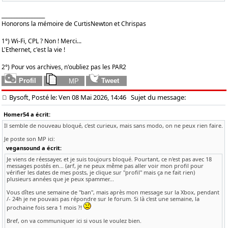
_________________
Honorons la mémoire de CurtisNewton et Chrispas
1°) Wi-Fi, CPL ? Non ! Merci...
L'Ethernet, c'est la vie !
2°) Pour vos archives, n'oubliez pas les PAR2
Bysoft, Posté le: Ven 08 Mai 2026, 14:46
Sujet du message:
Homer54 a écrit:
Il semble de nouveau bloqué, c'est curieux, mais sans modo, on ne peux rien faire.
Je poste son MP ici:
vegansound a écrit:
Je viens de réessayer, et je suis toujours bloqué. Pourtant, ce n'est pas avec 18
messages postés en... (arf, je ne peux même pas aller voir mon profil pour
vérifier les dates de mes posts, je clique sur "profil" mais ça ne fait rien)
plusieurs années que je peux spammer...
Vous dîtes une semaine de "ban", mais après mon message sur la Xbox, pendant
/- 24h je ne pouvais pas répondre sur le forum. Si là c'est une semaine, la
prochaine fois sera 1 mois ?!
Bref, on va communiquer ici si vous le voulez bien.