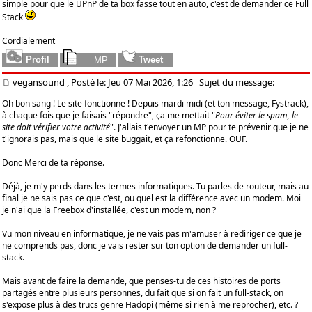
simple pour que le UPnP de ta box fasse tout en auto, c'est de demander ce Full
Stack
Cordialement
vegansound
, Posté le: Jeu 07 Mai 2026, 1:26
Sujet du message:
Oh bon sang ! Le site fonctionne ! Depuis mardi midi (et ton message, Fystrack),
à chaque fois que je faisais "répondre", ça me mettait "
Pour éviter le spam, le
site doit vérifier votre activité
". J'allais t'envoyer un MP pour te prévenir que je ne
t'ignorais pas, mais que le site buggait, et ça refonctionne. OUF.
Donc Merci de ta réponse.
Déjà, je m'y perds dans les termes informatiques. Tu parles de routeur, mais au
final je ne sais pas ce que c'est, ou quel est la différence avec un modem. Moi
je n'ai que la Freebox d'installée, c'est un modem, non ?
Vu mon niveau en informatique, je ne vais pas m'amuser à rediriger ce que je
ne comprends pas, donc je vais rester sur ton option de demander un full-
stack.
Mais avant de faire la demande, que penses-tu de ces histoires de ports
partagés entre plusieurs personnes, du fait que si on fait un full-stack, on
s'expose plus à des trucs genre Hadopi (même si rien à me reprocher), etc. ?