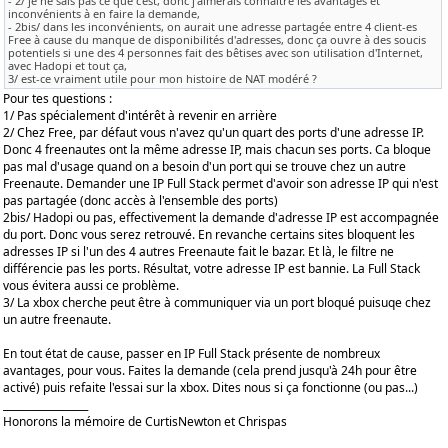
- 2/ je ne sais pas ce que c'est, donc j'aimerais connaître les avantages et
inconvénients à en faire la demande,
- 2bis/ dans les inconvénients, on aurait une adresse partagée entre 4 client-es
Free à cause du manque de disponibilités d'adresses, donc ça ouvre à des soucis
potentiels si une des 4 personnes fait des bêtises avec son utilisation d'Internet,
avec Hadopi et tout ça,
3/ est-ce vraiment utile pour mon histoire de NAT modéré ?
Pour tes questions :
1/ Pas spécialement d'intérêt à revenir en arrière
2/ Chez Free, par défaut vous n'avez qu'un quart des ports d'une adresse IP.
Donc 4 freenautes ont la même adresse IP, mais chacun ses ports. Ca bloque
pas mal d'usage quand on a besoin d'un port qui se trouve chez un autre
Freenaute. Demander une IP Full Stack permet d'avoir son adresse IP qui n'est
pas partagée (donc accès à l'ensemble des ports)
2bis/ Hadopi ou pas, effectivement la demande d'adresse IP est accompagnée
du port. Donc vous serez retrouvé. En revanche certains sites bloquent les
adresses IP si l'un des 4 autres Freenaute fait le bazar. Et là, le filtre ne
différencie pas les ports. Résultat, votre adresse IP est bannie. La Full Stack
vous évitera aussi ce problème.
3/ La xbox cherche peut être à communiquer via un port bloqué puisuqe chez
un autre freenaute.
En tout état de cause, passer en IP Full Stack présente de nombreux
avantages, pour vous. Faites la demande (cela prend jusqu'à 24h pour être
activé) puis refaite l'essai sur la xbox. Dites nous si ça fonctionne (ou pas...)
_________________
Honorons la mémoire de CurtisNewton et Chrispas