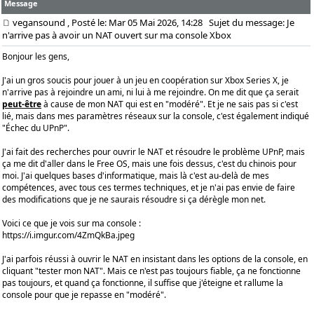
Message
vegansound
, Posté le: Mar 05 Mai 2026, 14:28
Sujet du message: Je
n'arrive pas à avoir un NAT ouvert sur ma console Xbox
Bonjour les gens,
J'ai un gros soucis pour jouer à un jeu en coopération sur Xbox Series X, je
n'arrive pas à rejoindre un ami, ni lui à me rejoindre. On me dit que ça serait
peut-être
à cause de mon NAT qui est en "modéré". Et je ne sais pas si c'est
lié, mais dans mes paramètres réseaux sur la console, c'est également indiqué
"Échec du UPnP".
J'ai fait des recherches pour ouvrir le NAT et résoudre le problème UPnP, mais
ça me dit d'aller dans le Free OS, mais une fois dessus, c'est du chinois pour
moi. J'ai quelques bases d'informatique, mais là c'est au-delà de mes
compétences, avec tous ces termes techniques, et je n'ai pas envie de faire
des modifications que je ne saurais résoudre si ça dérègle mon net.
Voici ce que je vois sur ma console :
https://i.imgur.com/4ZmQkBa.jpeg
J'ai parfois réussi à ouvrir le NAT en insistant dans les options de la console, en
cliquant "tester mon NAT". Mais ce n'est pas toujours fiable, ça ne fonctionne
pas toujours, et quand ça fonctionne, il suffise que j'éteigne et rallume la
console pour que je repasse en "modéré".