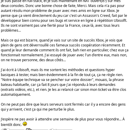
Je suis passé en full-stack, et je suis maintenant en NAT ouvert(e?) sur mes
deux consoles. Donc une bonne chose de faite, Merci. Mais cela n'a pas pour
autant résolu mon problème de jouer avec mes amis en ligne sur Xbox. Je
pense que ça vient directement du jeu car c'est un Assassin's Creed, fait par le
développeur bien connu pour ses bugs et service en ligne à répétition Ubisolft.
Ils ne sont vraiment pas une fierté pour la France, ceux-là, avec tous leurs
problèmes...
Mais ce qui est bizarre, quand je vais sur un site de succès Xbox, je vois que
plein de gens ont déverrouillé ces fameux succès coopération récemment. Et
quand je leur demande comment ils ont fait, bah rien en particulier, chez eux ça
fonctionnait normalement. J'ai essayé de jouer avec l'un d'entre eux, mais non,
on ne trouve personne, des deux côtés...
J'ai écrit à Ubisoft, mais ils me sortent les méthodes et questions hyper
basiques à tester, mais bien évidemment à la fin de tout ça, ça ne règle rien.
"Notre équipe technique va se pencher sur votre dossier", mouais, la phrase
bateau habituelle, car ça fait 8 jours que j'ai répondu à leurs demandes
(extraits vidéos, etc.), et rien. Je les ai relancé car sinon mon ticket va être clos
automatiquement.
On ne peut pas dire que leurs serveurs sont fermés car il y a encore des gens
qui y arrivent, c'est ça qui me perturbe le plus.
J'espère ne pas avoir à attendre une semaine de plus pour vous répondre... À
bientôt donc.