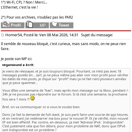
1°) Wi-Fi, CPL ? Non ! Merci...
L'Ethernet, c'est la vie !
2°) Pour vos archives, n'oubliez pas les PAR2
Homer54, Posté le: Ven 08 Mai 2026, 14:31
Sujet du message:
Il semble de nouveau bloqué, c'est curieux, mais sans modo, on ne peux rien
faire.
Je poste son MP ici:
vegansound a écrit:
Je viens de réessayer, et je suis toujours bloqué. Pourtant, ce n'est pas avec 18
messages postés en... (arf, je ne peux même pas aller voir mon profil pour vérifier
les dates de mes posts, je clique sur "profil" mais ça ne fait rien) plusieurs années
que je peux spammer...
Vous dîtes une semaine de "ban", mais après mon message sur la Xbox, pendant /-
24h je ne pouvais pas répondre sur le forum. Si là c'est une semaine, la prochaine
fois sera 1 mois ?!
Bref, on va communiquer ici si vous le voulez bien.
Donc j'ai fait la demande de full-stack. Je suis parti faire une course de qqs heures,
et en rentrant j'ai redémarrer ma box pour le nouvel IP. Et j'ai vérifié, mon nouvel
IP est bien effectif. Par contre, en-dessous, ça met "Adresse IPv6 : Indisponible".
C'est justement cela que l'on désire, pour mon problème de NAT, donc que l'IPv6
soit indisponible est un problème ?