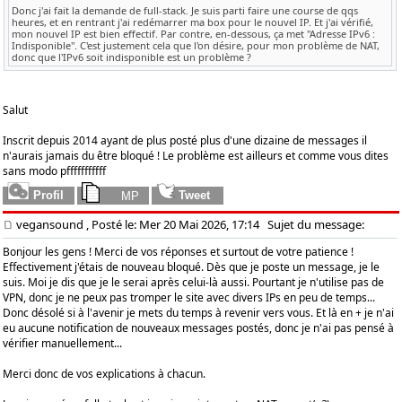
Donc j'ai fait la demande de full-stack. Je suis parti faire une course de qqs
heures, et en rentrant j'ai redémarrer ma box pour le nouvel IP. Et j'ai vérifié,
mon nouvel IP est bien effectif. Par contre, en-dessous, ça met "Adresse IPv6 :
Indisponible". C'est justement cela que l'on désire, pour mon problème de NAT,
donc que l'IPv6 soit indisponible est un problème ?
Salut
Inscrit depuis 2014 ayant de plus posté plus d'une dizaine de messages il
n'aurais jamais du être bloqué ! Le problème est ailleurs et comme vous dites
sans modo pfffffffffff
vegansound
, Posté le: Mer 20 Mai 2026, 17:14
Sujet du message:
Bonjour les gens ! Merci de vos réponses et surtout de votre patience !
Effectivement j'étais de nouveau bloqué. Dès que je poste un message, je le
suis. Moi je dis que je le serai après celui-là aussi. Pourtant je n'utilise pas de
VPN, donc je ne peux pas tromper le site avec divers IPs en peu de temps...
Donc désolé si à l'avenir je mets du temps à revenir vers vous. Et là en + je n'ai
eu aucune notification de nouveaux messages postés, donc je n'ai pas pensé à
vérifier manuellement...
Merci donc de vos explications à chacun.