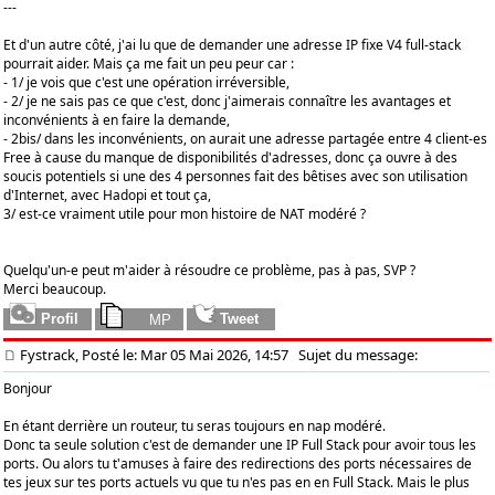
---
Et d'un autre côté, j'ai lu que de demander une adresse IP fixe V4 full-stack
pourrait aider. Mais ça me fait un peu peur car :
- 1/ je vois que c'est une opération irréversible,
- 2/ je ne sais pas ce que c'est, donc j'aimerais connaître les avantages et
inconvénients à en faire la demande,
- 2bis/ dans les inconvénients, on aurait une adresse partagée entre 4 client-es
Free à cause du manque de disponibilités d'adresses, donc ça ouvre à des
soucis potentiels si une des 4 personnes fait des bêtises avec son utilisation
d'Internet, avec Hadopi et tout ça,
3/ est-ce vraiment utile pour mon histoire de NAT modéré ?
Quelqu'un-e peut m'aider à résoudre ce problème, pas à pas, SVP ?
Merci beaucoup.
Fystrack, Posté le: Mar 05 Mai 2026, 14:57
Sujet du message:
Bonjour
En étant derrière un routeur, tu seras toujours en nap modéré.
Donc ta seule solution c'est de demander une IP Full Stack pour avoir tous les
ports. Ou alors tu t'amuses à faire des redirections des ports nécessaires de
tes jeux sur tes ports actuels vu que tu n'es pas en en Full Stack. Mais le plus