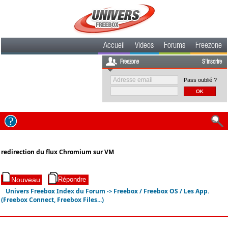
Accueil
Videos
Forums
Freezone
Freezone
S'inscrire
Pass oublié ?
redirection du flux Chromium sur VM
Univers Freebox Index du Forum
Freebox / Freebox OS / Les App.
->
(Freebox Connect, Freebox Files...)