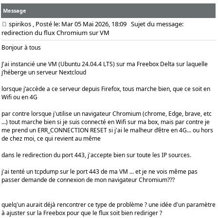
Message
spirikos
, Posté le: Mar 05 Mai 2026, 18:09
Sujet du message:
redirection du flux Chromium sur VM
Bonjour à tous
J'ai instancié une VM (Ubuntu 24.04.4 LTS) sur ma Freebox Delta sur laquelle
j’héberge un serveur Nextcloud
lorsque j’accède a ce serveur depuis Firefox, tous marche bien, que ce soit en
Wifi ou en 4G
par contre lorsque j'utilise un navigateur Chromium (chrome, Edge, brave, etc
...) tout marche bien si je suis connecté en Wifi sur ma box, mais par contre je
me prend un ERR_CONNECTION RESET si j'ai le malheur d’être en 4G... ou hors
de chez moi, ce qui revient au même
dans le redirection du port 443, j'accepte bien sur toute les IP sources.
j'ai tenté un tcpdump sur le port 443 de ma VM ... et je ne vois même pas
passer demande de connexion de mon navigateur Chromium???
quelq'un aurait déjà rencontrer ce type de problème ? une idée d'un paramètre
à ajuster sur la Freebox pour que le flux soit bien rediriger ?