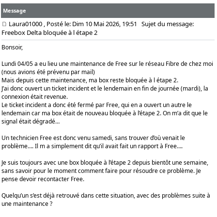
Message
Laura01000
, Posté le: Dim 10 Mai 2026, 19:51
Sujet du message:
Freebox Delta bloquée à l étape 2
Bonsoir,
Lundi 04/05 a eu lieu une maintenance de Free sur le réseau Fibre de chez moi
(nous avions été prévenu par mail)
Mais depuis cette maintenance, ma box reste bloquée à l étape 2.
J’ai donc ouvert un ticket incident et le lendemain en fin de journée (mardi), la
connexion était revenue.
Le ticket incident a donc été fermé par Free, qui en a ouvert un autre le
lendemain car ma box était de nouveau bloquée à l’étape 2. On m’a dit que le
signal était dégradé…
Un technicien Free est donc venu samedi, sans trouver d’où venait le
problème…. Il m a simplement dit qu’il avait fait un rapport à Free….
Je suis toujours avec une box bloquée à l’étape 2 depuis bientôt une semaine,
sans savoir pour le moment comment faire pour résoudre ce problème. Je
pense devoir recontacter Free.
Quelqu’un s’est déjà retrouvé dans cette situation, avec des problèmes suite à
une maintenance ?