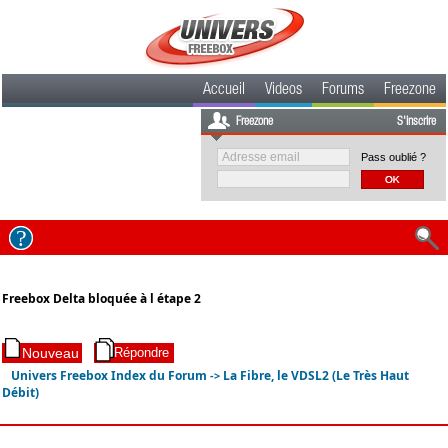
Accueil
Videos
Forums
Freezone
Freezone
S'inscrire
Pass oublié ?
Freebox Delta bloquée à l étape 2
Univers Freebox Index du Forum
La Fibre, le VDSL2 (Le Très Haut
->
Débit)