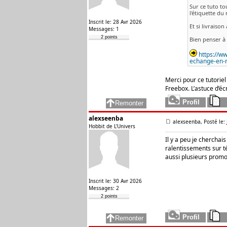
Sur ce tuto to
l'étiquette du 
Inscrit le: 28 Avr 2026
Et si livraison
Messages: 1
2 points
Bien penser à 
https://w
echange-en-re
Merci pour ce tutoriel 
Freebox. L’astuce d’é
alexseenba
alexseenba, Posté le:
Hobbit de L'Univers
Il y a peu je cherchai
ralentissements sur t
aussi plusieurs promo
Inscrit le: 30 Avr 2026
Messages: 2
2 points