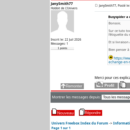
JanySmith77
JanySmith77, Posté le:
Hobbit de L'Univers
Busyspider a é
Bonsoir,
Sur ce tuto to
l'étiquette du 
Inscrit le: 22 Juil 2026
Et si livraison
Messages: 1
1 points
Bien penser à 
https://w
echange-en-re
Merci pour ces explicat
Montrer les messages depuis:
Univers Freebox Index du Forum
->
Informat
Page
1
sur
1