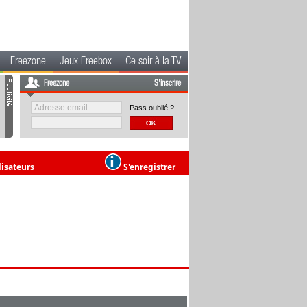
Freezone
Jeux Freebox
Ce soir à la TV
Freezone
S'inscrire
Pass oublié ?
lisateurs
S'enregistrer