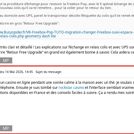
ut la procédure d'échange pour recevoir la Freebox Pop, avec le § spécial échange de coli
nouveau colis qu'il va te remettre... pour la coller pour le retour du tien.
 au domicile avec UPS, pareil le transporteur décolle l'étiquette du colis qu'il te remet et 
écrire en gros "Retour Free Upgrade" :
ww.Busyspider.fr/V8-Freebox-Pop-TUTO-migration-changer-Freebox-suivi-espace-
lais-colis.php
geometry dash lite
très clair et détaillé ! Les explications sur l’échange en relais colis et avec UPS so
crire “Retour Free Upgrade” en grand est également bonne à savoir. Cela aidera
 Jeu 14 Mai 2026, 14:45
Sujet du message:
s un casino en ligne pendant une soirée calme à la maison avec un thé. Je voulais
éléphone. Ensuite je suis tombé sur
rockstar casino
et l’interface semblait vraime
tions disponibles en France et des conseils faciles à suivre. Ça a rendu mes soi