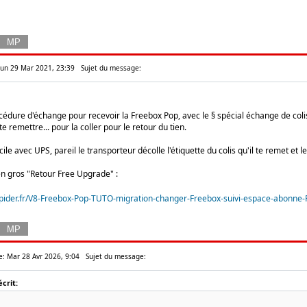
 Lun 29 Mar 2021, 23:39
Sujet du message:
océdure d'échange pour recevoir la Freebox Pop, avec le § spécial échange de colis. C
te remettre... pour la coller pour le retour du tien.
cile avec UPS, pareil le transporteur décolle l'étiquette du colis qu'il te remet et le 
en gros "Retour Free Upgrade" :
pider.fr/V8-Freebox-Pop-TUTO-migration-changer-Freebox-suivi-espace-abonne-Fr
e: Mar 28 Avr 2026, 9:04
Sujet du message:
crit: