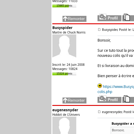
Messages: 11033
15965 points
Busyspider
Busyspider, Posté le:
Maitre de Chuck Norris
Bonsoir,
Sur ce tuto tout la pr
nouveau colis qu'il va 
Inscrit le: 24 Juin 2008
Et si livraison au domi
Messages: 10824
15324 points
Bien penser à écrire 
https://www.Busys
colis.php
eugenesnyder
eugenesnyder, Posté l
Hobbit de L'Univers
Busyspider a é
Bonsoir,