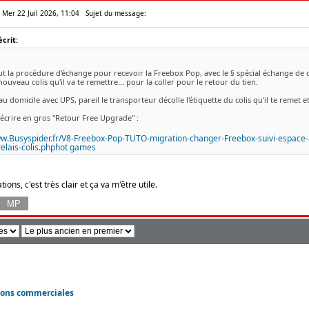
 Mer 22 Juil 2026, 11:04
Sujet du message:
crit:
ut la procédure d'échange pour recevoir la Freebox Pop, avec le § spécial échange de coli
nouveau colis qu'il va te remettre... pour la coller pour le retour du tien.
 au domicile avec UPS, pareil le transporteur décolle l'étiquette du colis qu'il te remet et 
écrire en gros "Retour Free Upgrade" :
ww.Busyspider.fr/V8-Freebox-Pop-TUTO-migration-changer-Freebox-suivi-espace-
lais-colis.php
hot games
ions, c'est très clair et ça va m'être utile.
ions commerciales