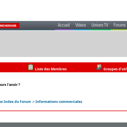
Accueil
Videos
Univers TV
Forums
Liste des Membres
Groupes d'uti
urs l'avoir ?
ox Index du Forum
Informations commerciales
->