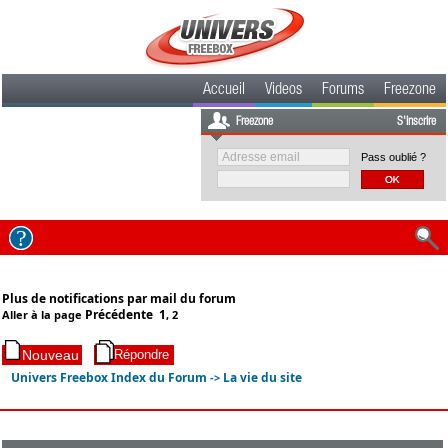
Accueil
Videos
Forums
Freezone
Freezone
S'inscrire
Pass oublié ?
Plus de notifications par mail du forum
Précédente
1
Aller à la page
,
2
Univers Freebox Index du Forum
La vie du site
->