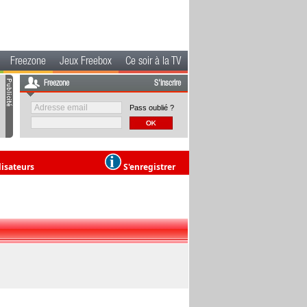
Freezone
Jeux Freebox
Ce soir à la TV
Freezone
S'inscrire
Pass oublié ?
lisateurs
S'enregistrer