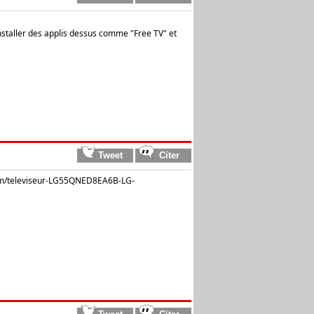
nstaller des applis dessus comme "Free TV" et
om/televiseur-LG55QNED8EA6B-LG-