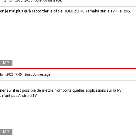
Dim 21 Juin 2026, 20:53
Sujet du message:
on je n'ai plus qu'à raccorder le câble HDMI du HC Yamaha sur la TV + le RJ45.
 Juin 2026, 7:45
Sujet du message:
igner sur il est possible de mettre n'omporte quelles applications sur la RV
 n'ont pas Android TV