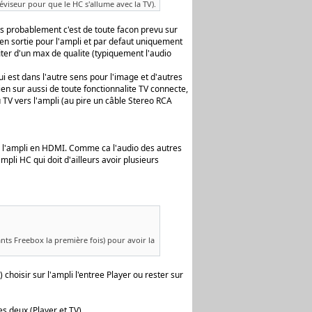
éviseur pour que le HC s'allume avec la TV).
es probablement c'est de toute facon prevu sur
c en sortie pour l'ampli et par defaut uniquement
fiter d'un max de qualite (typiquement l'audio
i est dans l'autre sens pour l'image et d'autres
ien sur aussi de toute fonctionnalite TV connecte,
TV vers l'ampli (au pire un câble Stereo RCA
. a l'ampli en HDMI. Comme ca l'audio des autres
mpli HC qui doit d'ailleurs avoir plusieurs
fiants Freebox la première fois) pour avoir la
hoisir sur l'ampli l'entree Player ou rester sur
es deux (Player et TV) ...