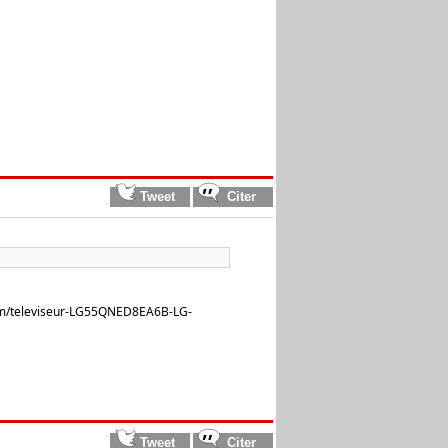
om/televiseur-LG55QNED8EA6B-LG-