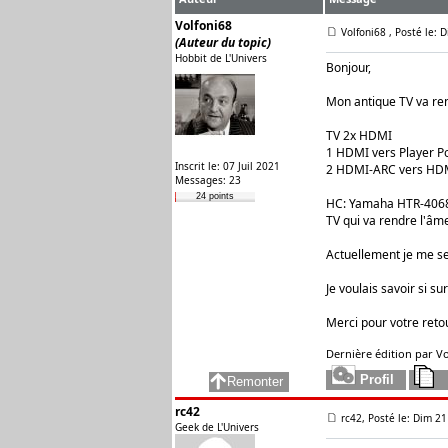
Volfoni68
Volfoni68
, Posté le: 
(Auteur du topic)
Hobbit de L'Univers
Bonjour,
Mon antique TV va re
TV 2x HDMI
1 HDMI vers Player P
Inscrit le: 07 Juil 2021
2 HDMI-ARC vers HD
Messages: 23
24 points
HC: Yamaha HTR-406
TV qui va rendre l'âm
Actuellement je me se
Je voulais savoir si 
Merci pour votre retou
Dernière édition par Vol
rc42
rc42, Posté le: Dim 21
Geek de L'Univers