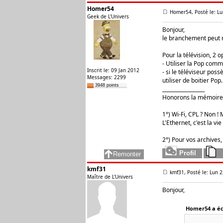
Homer54
Homer54, Posté le: Lu
Geek de L'Univers
Bonjour,
le branchement peut re
Pour la télévision, 2 o
- Utiliser la Pop com
Inscrit le: 09 Jan 2012
- si le téléviseur poss
Messages: 2299
utiliser de boitier Pop.
3948 points
_________________
Honorons la mémoire 
1°) Wi-Fi, CPL ? Non ! M
L'Ethernet, c'est la vie 
2°) Pour vos archives,
kmf31
kmf31, Posté le: Lun 2
Maître de L'Univers
Bonjour,
Homer54 a écr