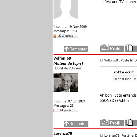
si c'est une TV connec
Inscrit le: 19 Nov 2009
Messages: 1984
2717 points
Volfoni68
Volfoni68
, Posté le: 
(Auteur du topic)
Hobbit de L'Univers
rc42 a écrit:
si c'est une T
Ah bon ! Et tu entends
55QNED8EA.htm
Inscrit le: 07 Juil 2021
Messages: 23
24 points
Lorenzo79
Lorenzo79, Posté le: 