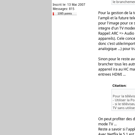
le branchement
Inscrit le: 13 Mai 2007
Messages: 815
Pour la gestion de la
1095 points
l'ampli et la future t
pour l'image pour ce s
integre d'un TV moder
Rappel: ARC => Audio 
appareils). Cele conce
donc c'est utile/impo
analogique ...) pour t
Sinon pour le reste a
brancher tous les autr
appareil ira au HC mai
entrees HDMI ...
Citation:
Pour la télévi
- Utiliser la 
- si le télévis
TV sans utilis
On peut profiter des d
mode TV ...
Reste a savoir si l'app
Avec Netflix le 5.1 est