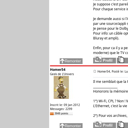
Je suppose c'est parei
Pour chaque service in
Je demande aussi si l
par une source/appli s
Je pense pour le Dolby
Pour info: un câble o
Bluray et ampli).
Enfin, pour ca il y a 
moderne) que le TV c
Homer54
Homer54, Posté le: Lu
Geek de L'Univers
Il me semblait que la 
_________________
Honorons la mémoire 
1°) Wi-Fi, CPL ? Non ! M
Inscrit le: 09 Jan 2012
L'Ethernet, c'est la vie 
Messages: 2299
3948 points
2°) Pour vos archives,