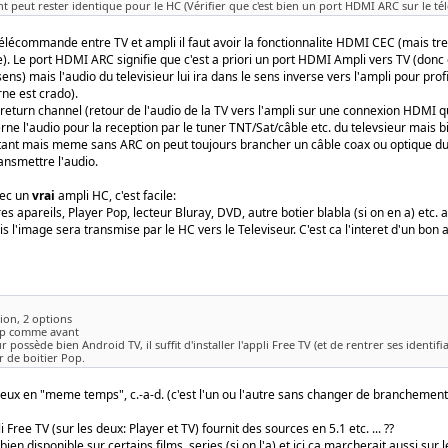
 peut rester identique pour le HC (Vérifier que c'est bien un port HDMI ARC sur le tél
 télécommande entre TV et ampli il faut avoir la fonctionnalite HDMI CEC (mais tr
ele). Le port HDMI ARC signifie que c'est a priori un port HDMI Ampli vers TV (don
ens) mais l'audio du televisieur lui ira dans le sens inverse vers l'ampli pour pro
ne est crado).
return channel (retour de l'audio de la TV vers l'ampli sur une connexion HDMI qu
rne l'audio pour la reception par le tuner TNT/Sat/câble etc. du televsieur mais b
rtant mais meme sans ARC on peut toujours brancher un câble coax ou optique du 
ransmettre l'audio.
vec un
vrai
ampli HC, c'est facile:
es apareils, Player Pop, lecteur Bluray, DVD, autre botier blabla (si on en a) etc
s l'image sera transmise par le HC vers le Televiseur. C'est ca l'interet d'un bon a
sion, 2 options
Pop comme avant
eur possède bien Android TV, il suffit d'installer l'appli Free TV (et de rentrer ses identi
er de boitier Pop.
eux en "meme temps", c.-a-d. (c'est l'un ou l'autre sans changer de branchement) c
li Free TV (sur les deux: Player et TV) fournit des sources en 5.1 etc. ... ??
 bien disponible sur certains films, series (si on l'a) et ici ca marcherait aussi sur l