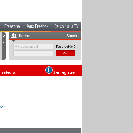
Freezone
Jeux Freebox
Ce soir à la TV
Freezone
S'inscrire
Pass oublié ?
lisateurs
S'enregistrer
éo »