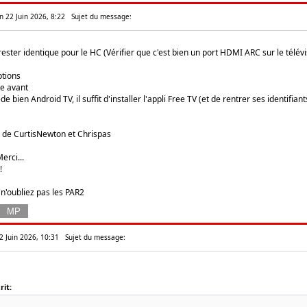
n 22 Juin 2026, 8:22
Sujet du message:
ster identique pour le HC (Vérifier que c'est bien un port HDMI ARC sur le télévi
ptions
me avant
ède bien Android TV, il suffit d'installer l'appli Free TV (et de rentrer ses identifi
de CurtisNewton et Chrispas
erci...
!
 n'oubliez pas les PAR2
2 Juin 2026, 10:31
Sujet du message:
it: