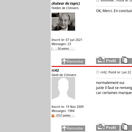
Volfoni68
, Posté le: 
(Auteur du topic)
Hobbit de L'Univers
OK, Merci. En conclusi
Inscrit le: 07 Juil 2021
Messages: 23
24 points
rc42
rc42, Posté le: Lun 22
Geek de L'Univers
normalement oui
juste il faut se rense
car certaines marques
Inscrit le: 19 Nov 2009
Messages: 1984
2717 points