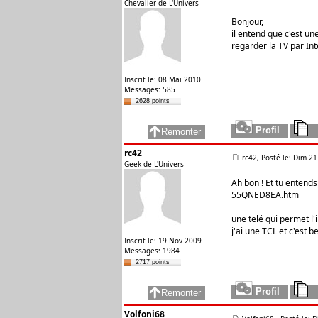
Chevalier de L'Univers
Bonjour,
il entend que c'est u
regarder la TV par Int
Inscrit le: 08 Mai 2010
Messages: 585
2628 points
rc42
rc42, Posté le: Dim 21
Geek de L'Univers
Ah bon ! Et tu entends
55QNED8EA.htm
une telé qui permet l'
j'ai une TCL et c'est 
Inscrit le: 19 Nov 2009
Messages: 1984
2717 points
Volfoni68