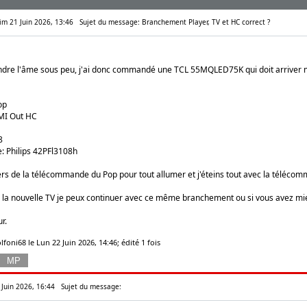
Dim 21 Juin 2026, 13:46
Sujet du message: Branchement Player, TV et HC correct ?
ndre l'âme sous peu, j'ai donc commandé une TCL 55MQLED75K qui doit arriver m
op
MI Out HC
8
e: Philips 42PFl3108h
rs de la télécommande du Pop pour tout allumer et j'éteins tout avec la télécom
sur la nouvelle TV je peux continuer avec ce même branchement ou si vous avez m
r.
foni68 le Lun 22 Juin 2026, 14:46; édité 1 fois
 Juin 2026, 16:44
Sujet du message: