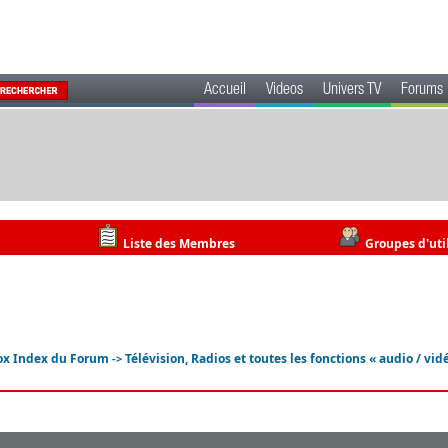
Accueil
Videos
Univers TV
Forums
Liste des Membres
Groupes d'uti
ox Index du Forum
Télévision, Radios et toutes les fonctions « audio / vid
->