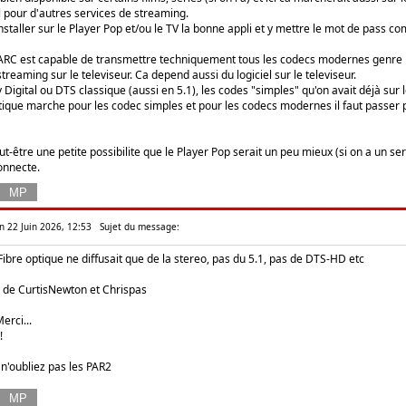
l pour d'autres services de streaming.
staller sur le Player Pop et/ou le TV la bonne appli et y mettre le mot de pass co
'ARC est capable de transmettre techniquement tous les codecs modernes genre DT
treaming sur le televiseur. Ca depend aussi du logiciel sur le televiseur.
 Digital ou DTS classique (aussi en 5.1), les codes "simples" qu'on avait déjà sur 
ptique marche pour les codec simples et pour les codecs modernes il faut passer
peut-être une petite possibilite que le Player Pop serait un peu mieux (si on a un 
onnecte.
n 22 Juin 2026, 12:53
Sujet du message:
Fibre optique ne diffusait que de la stereo, pas du 5.1, pas de DTS-HD etc
de CurtisNewton et Chrispas
erci...
!
 n'oubliez pas les PAR2