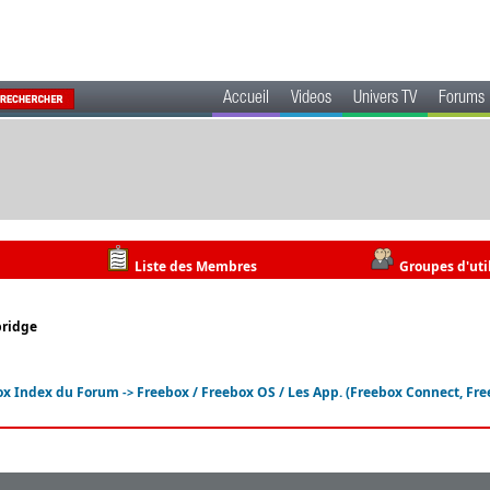
Accueil
Videos
Univers TV
Forums
Liste des Membres
Groupes d'uti
bridge
ox Index du Forum
Freebox / Freebox OS / Les App. (Freebox Connect, Freeb
->