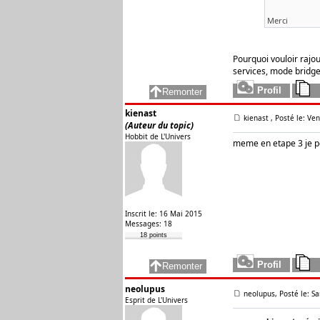
Merci
Pourquoi vouloir rajo
services, mode bridge
kienast
kienast
, Posté le: Ve
(Auteur du topic)
Hobbit de L'Univers
meme en etape 3 je po
Inscrit le: 16 Mai 2015
Messages: 18
18 points
neolupus
neolupus, Posté le: Sa
Esprit de L'Univers