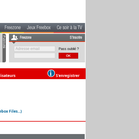
Freezone
Jeux Freebox
Ce soir à la TV
Freezone
S'inscrire
Pass oublié ?
lisateurs
S'enregistrer
ox Files...)