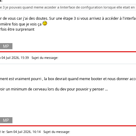
t:
3 je pouvais quand meme acceder a linterface de configuration lorsque elle etait en 
 de vous car j'ai des doutes. Sur une étape 3 si vous arrivez à accéder à l'inter
emière fois que je vois ça
fois être surprenant
m 04 Juil 2026, 15:39
Sujet du message:
ment est vraiment pourri , la box devrait quand meme booter et nous donner access
avoir un minimum de cerveau lors du dev pour pouvoir y penser ...
 le: Sam 04 Juil 2026, 16:14
Sujet du message: