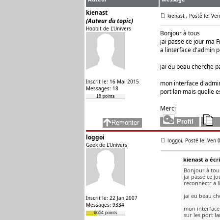
kienast
kienast
, Posté le: Ve
(Auteur du topic)
Hobbit de L'Univers
Bonjour à tous
jai passe ce jour ma 
a linterface d'admin 
jai eu beau cherche pa
Inscrit le: 16 Mai 2015
mon interface d'admin
Messages: 18
port lan mais quelle 
18 points
Merci
loggoi
loggoi, Posté le: Ven 
Geek de L'Univers
kienast a écri
Bonjour à tou
jai passe ce 
reconnectr a 
jai eu beau ch
Inscrit le: 22 Jan 2007
Messages: 9334
mon interface 
6654 points
sur les port l