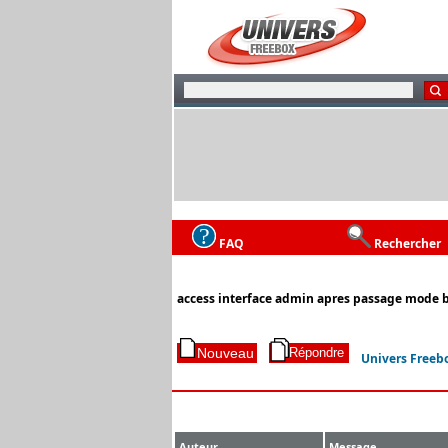
FAQ
Rechercher
access interface admin apres passage mode 
Univers Freeb
Auteur
Message