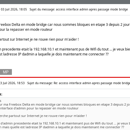
n 03 Juil 2026, 18:05
Sujet du message: access interface admin apres passage mode bridge
Freebox Delta en mode bridge car nous sommes bloques en etape 3 depuis 2 jour
pour la repasser en mode routeur
rtout sur Internet je ne rouve rien pour m'aider !
 precedente etait la 192.168.10.1 et maintenant pus de Wifi du tout ... je veux b
est ladresse IP dadmin a laquelle je dois maintenant me connecter ??
03 Juil 2026, 18:53
Sujet du message: Re: access interface admin apres passage mode bridg
t:
s
jour ma Freebox Delta en mode bridge car nous sommes bloques en etape 3 depuis 2 jo
linterface d'admin pour la repasser en mode routeur
erche partout sur Internet je ne rouve rien pour m'aider !
d'admin precedente etait la 192.168.10.1 et maintenant pus de Wifi du tout ... je veu
an mais quelle est ladresse IP dadmin a laquelle je dois maintenant me connecter ??