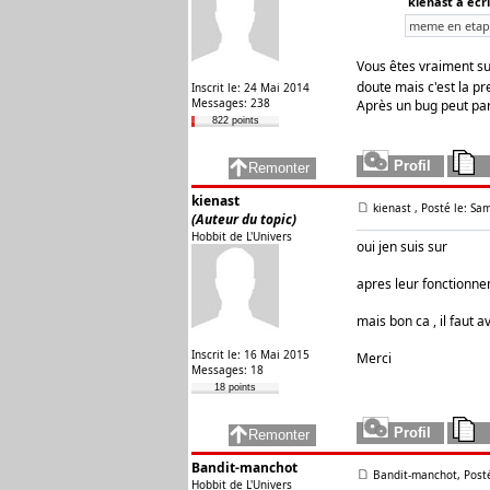
kienast a écri
meme en etape 
Vous êtes vraiment sur
doute mais c'est la pr
Inscrit le: 24 Mai 2014
Messages: 238
Après un bug peut par
822 points
kienast
kienast
, Posté le: Sa
(Auteur du topic)
Hobbit de L'Univers
oui jen suis sur
apres leur fonctionne
mais bon ca , il faut 
Inscrit le: 16 Mai 2015
Merci
Messages: 18
18 points
Bandit-manchot
Bandit-manchot, Posté
Hobbit de L'Univers