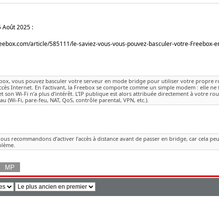
5 Août 2025 :
reebox.com/article/585111/le-saviez-vous-vous-pouvez-basculer-votre-Freebox-e
ox, vous pouvez basculer votre serveur en mode bridge pour utiliser votre propre 
ccès Internet. En l’activant, la Freebox se comporte comme un simple modem : elle ne fa
et son Wi-Fi n’a plus d’intérêt. L’IP publique est alors attribuée directement à votre ro
au (Wi-Fi, pare-feu, NAT, QoS, contrôle parental, VPN, etc.).
nous recommandons d’activer l’accès à distance avant de passer en bridge, car cela peu
blème.