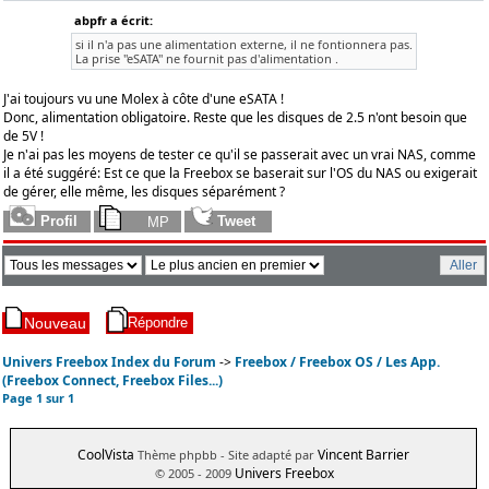
abpfr a écrit:
si il n'a pas une alimentation externe, il ne fontionnera pas.
La prise "eSATA" ne fournit pas d'alimentation .
J'ai toujours vu une Molex à côte d'une eSATA !
Donc, alimentation obligatoire. Reste que les disques de 2.5 n'ont besoin que
de 5V !
Je n'ai pas les moyens de tester ce qu'il se passerait avec un vrai NAS, comme
il a été suggéré: Est ce que la Freebox se baserait sur l'OS du NAS ou exigerait
de gérer, elle même, les disques séparément ?
Univers Freebox Index du Forum
->
Freebox / Freebox OS / Les App.
(Freebox Connect, Freebox Files...)
Page
1
sur
1
CoolVista
Vincent Barrier
Thème phpbb
- Site adapté par
Univers Freebox
© 2005 - 2009