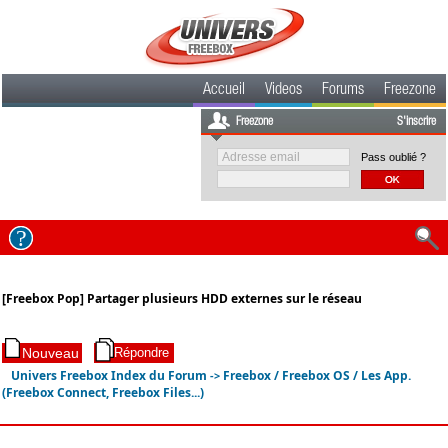
Accueil
Videos
Forums
Freezone
Freezone
S'inscrire
Pass oublié ?
[Freebox Pop] Partager plusieurs HDD externes sur le réseau
Univers Freebox Index du Forum
Freebox / Freebox OS / Les App.
->
(Freebox Connect, Freebox Files...)