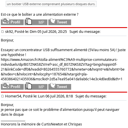
un boitier USB externe comprenant plusieurs disques durs.
Est-ce que le boîtier a une alimentation externe ?
sk92, Posté le: Dim 05 Juil 2026, 20:25
Sujet du message:
Bonjour,
Essayez un concentrateur USB suffisamment alimenté (5V/au moins 5A) ! Juste
une hypothèse !
https://www.Amazon.fr/Atolla-aliment%C3%A9-multiprise-commutateurs-
individuels/dp/B07ZNKS8ZV/ref=asc_df_B07ZNKS8ZV?tag=bingshoppin0f-
21&linkCode=df0&hvadid=80264555760772&hvnetw=o&hvqmt=e&hvbmt=be
&hvdev=c&hvlocint=&hvlocphy=187654&hvtargid=pla-
4583864021435936&msclkid=2d5a7ea95a041da9ab6c14e3c4d0ed0d&th=1
Homer54, Posté le: Lun 06 Juil 2026, 8:18
Sujet du message:
Bonjour,
je pense pas que ce soit le problème d'alimentation puisqu'il peut naviguer
dans le disque
_________________
Honorons la mémoire de CurtisNewton et Chrispas