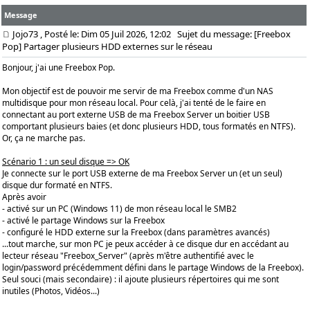
Message
Jojo73
, Posté le: Dim 05 Juil 2026, 12:02
Sujet du message: [Freebox
Pop] Partager plusieurs HDD externes sur le réseau
Bonjour, j'ai une Freebox Pop.
Mon objectif est de pouvoir me servir de ma Freebox comme d'un NAS
multidisque pour mon réseau local. Pour celà, j'ai tenté de le faire en
connectant au port externe USB de ma Freebox Server un boitier USB
comportant plusieurs baies (et donc plusieurs HDD, tous formatés en NTFS).
Or, ça ne marche pas.
Scénario 1 : un seul disque => OK
Je connecte sur le port USB externe de ma Freebox Server un (et un seul)
disque dur formaté en NTFS.
Après avoir
- activé sur un PC (Windows 11) de mon réseau local le SMB2
- activé le partage Windows sur la Freebox
- configuré le HDD externe sur la Freebox (dans paramètres avancés)
...tout marche, sur mon PC je peux accéder à ce disque dur en accédant au
lecteur réseau "Freebox_Server" (après m'être authentifié avec le
login/password précédemment défini dans le partage Windows de la Freebox).
Seul souci (mais secondaire) : il ajoute plusieurs répertoires qui me sont
inutiles (Photos, Vidéos...)