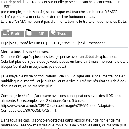
Tout dépend de la Freebox et sur quelle prise est branché le concentrateur
"USB" :
par exemple, sur la Mini 4K, si un disque est branché sur la prise "eSATA",
si il n'a pas une alimentation externe, il ne fontionnera pas.
La prise "eSATA" ne fournit pas d'alimentation : elle traite uniquement les Data.
Jojo73
, Posté le: Lun 06 Juil 2026, 18:21
Sujet du message:
Merci à tous de vos réponses.
De mon côté, après plusieurs test, je pense avoir un début d'explications.
Celà fait plusieurs jours que je voulait vous en faire part mais mon compte était
bloqué (vérif admin ou je sais pas quoi...)
J'ai essayé pleins de configurations : clé USB, disque dur autoalimenté, boitier
multidisque alimenté...et je suis toujours arrivé au même résultat : au delà de 6
disques durs, ça ne marche plus.
Comme je le répète, j'ai essayé avec des configurations avec des HDD tous
alimenté. Par exemple avec 2 stations Orico 5 baies :
https://www.Amazon.fr/ORICO-daccueil-magn%C3%A9tique-Adaptateur-
Compatible/dp/B07QD5DXV2?th=1.
Dans tous les cas, ils sont bien détectés dans l'explorateur de fichier de ma
mafreebox.Freebox mais dès que l'on a plus de 6 disques durs, ça marche plus