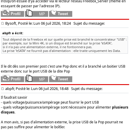
lrosqu'on essaie d'ya accéder via le lecteur réseau Freebox_Server (même en
essayant de passer par l'adresse IP).
Bysoft, Posté le: Lun 06 Juil 2026, 18:24
Sujet du message:
abpfr a écrit:
Tout dépend de la Freebox et sur quelle prise est branché le concentrateur "USB" :
par exemple, sur la Mini 4K, si un disque est branché sur la prise "eSATA",
si il n'a pas une alimentation externe, il ne fontionnera pas.
La prise "eSATA" ne fournit pas d'alimentation : elle traite uniquement les Data.
Il le dit dès son premier post c'est une Pop donc et il a branché un boitier USB
externe donc sur le port USB de la dite Pop
abpfr, Posté le: Lun 06 Juil 2026, 18:48
Sujet du message:
Il faudrait savoir
- quels voltage/puissance/ampérage peut fournir le port USB
- quels voltage/puissance/ampérage sont nécessaire pour alimenter
plusieurs
disques
.
A mon avis, si pas d'alimentation externe, la prise USB de la Pop pourrait ne
pas pas suffire pour alimenter le boîtîer.