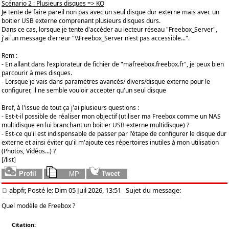
Scénario 2 : Plusieurs disques => KO
Je tente de faire pareil non pas avec un seul disque dur externe mais avec un
boitier USB externe comprenant plusieurs disques durs.
Dans ce cas, lorsque je tente d'accéder au lecteur réseau "Freebox_Server",
j'ai un message d'erreur "\\Freebox_Server n'est pas accessible...".
Rem :
- En allant dans l'explorateur de fichier de "mafreebox.freebox.fr", je peux bien
parcourir à mes disques.
- Lorsque je vais dans paramètres avancés/ divers/disque externe pour le
configurer, il ne semble vouloir accepter qu'un seul disque
Bref, à l'issue de tout ça j'ai plusieurs questions :
- Est-t-il possible de réaliser mon objectif (utiliser ma Freebox comme un NAS
multidisque en lui branchant un boitier USB externe multidisque) ?
- Est-ce qu'il est indispensable de passer par l'étape de configurer le disque dur
externe et ainsi éviter qu'il m'ajoute ces répertoires inutiles à mon utilisation
(Photos, Vidéos...) ?
[/list]
abpfr, Posté le: Dim 05 Juil 2026, 13:51
Sujet du message:
Quel modèle de Freebox ?
Citation: