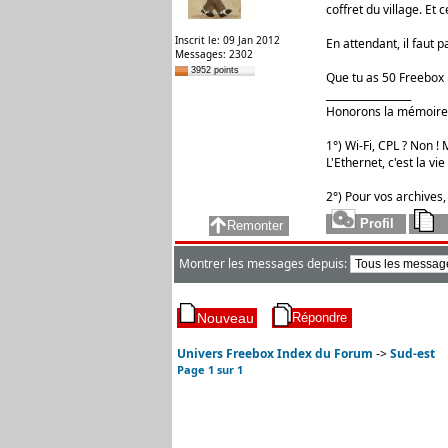
coffret du village. Et
Inscrit le: 09 Jan 2012
En attendant, il faut p
Messages: 2302
3952 points
Que tu as 50 Freebox
_________________
Honorons la mémoire 
1°) Wi-Fi, CPL ? Non ! M
L'Ethernet, c'est la vie 
2°) Pour vos archives,
Montrer les messages depuis:
Univers Freebox Index du Forum
->
Sud-est
Page
1
sur
1