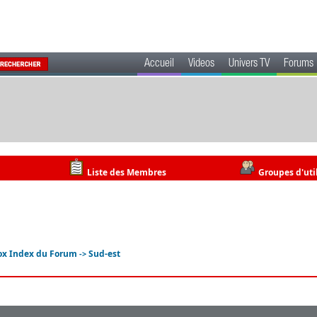
Accueil
Videos
Univers TV
Forums
Liste des Membres
Groupes d'uti
ox Index du Forum
Sud-est
->