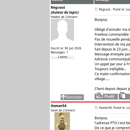
Regcout
Regcout
, Posté le: Lu
(Auteur du topic)
Hobbit de L'Univers
Bonjour,
Obligé d'annuler ma d
Freebox commandée de
Pas de nouvelle pendan
Intervention de ma pa
Inscrit le: 06 Juil 2026
Fait depuis le 23 juin...
Messages: 1
Message envoyée par L
1 points
Adresse communiquée à
Un appel par jour à Fre
Toujours inéligible...
Ce matin confirmation
village.....
Client depuis depuis 
Homer54
Homer54, Posté le: Lu
Geek de L'Univers
Bonjour,
l'adresse PTO c'est bi
De ce que je comprends