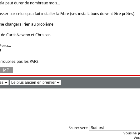
 cela peut durer de nombreux mois...
asser par celui qui a fait installer la Fibre (ses installations doivent être prêtes).
 ne changerai rien au problème
de CurtisNewton et Chrispas
erci...
!
 n'oubliez pas les PAR2
Sauter vers:
Vous
ne p
Vo