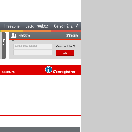
Freezone
Jeux Freebox
Ce soir à la TV
Freezone
S'inscrire
Pass oublié ?
lisateurs
S'enregistrer