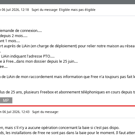
n 06 Juil 2026, 12:18
Sujet du message: Eligible mais pas éligible
emande de connexion.....
puis 2 mois.....
t 1 mois....
rt auprès de LiAin (en charge de déploiement) pour relier notre maison au résea
.
iAin indiquant l'adresse PTO.....
 Free...dans mon dossier depuis le 25 juin....
e....
 de LiAin de mon raccordement mais information que Free n'a toujours pas fait l
plus de 25 ans, plusieurs Freebox et abonnement téléphoniques en cours depuis 
n 06 Juil 2026, 12:43
Sujet du message:
en, mais s'il n'y a aucune opération concernant la baie si c'est pas dispo.
, les installations de Free ne sont pas dans la baie pour le moment. Il faut atten