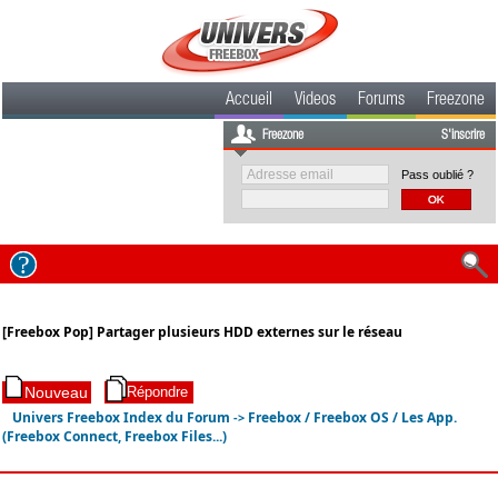
Accueil
Videos
Forums
Freezone
Freezone
S'inscrire
Pass oublié ?
[Freebox Pop] Partager plusieurs HDD externes sur le réseau
Univers Freebox Index du Forum
Freebox / Freebox OS / Les App.
->
(Freebox Connect, Freebox Files...)