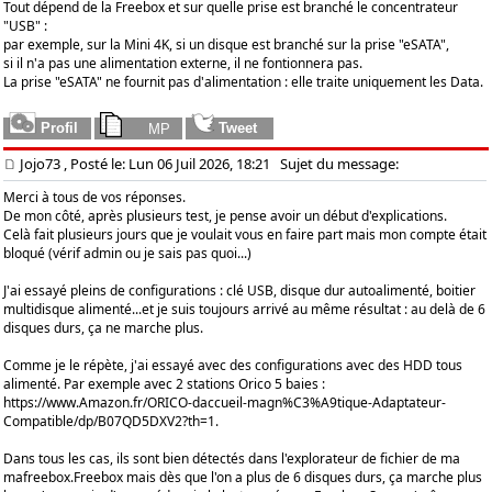
Tout dépend de la Freebox et sur quelle prise est branché le concentrateur
"USB" :
par exemple, sur la Mini 4K, si un disque est branché sur la prise "eSATA",
si il n'a pas une alimentation externe, il ne fontionnera pas.
La prise "eSATA" ne fournit pas d'alimentation : elle traite uniquement les Data.
Jojo73
, Posté le: Lun 06 Juil 2026, 18:21
Sujet du message:
Merci à tous de vos réponses.
De mon côté, après plusieurs test, je pense avoir un début d'explications.
Celà fait plusieurs jours que je voulait vous en faire part mais mon compte était
bloqué (vérif admin ou je sais pas quoi...)
J'ai essayé pleins de configurations : clé USB, disque dur autoalimenté, boitier
multidisque alimenté...et je suis toujours arrivé au même résultat : au delà de 6
disques durs, ça ne marche plus.
Comme je le répète, j'ai essayé avec des configurations avec des HDD tous
alimenté. Par exemple avec 2 stations Orico 5 baies :
https://www.Amazon.fr/ORICO-daccueil-magn%C3%A9tique-Adaptateur-
Compatible/dp/B07QD5DXV2?th=1.
Dans tous les cas, ils sont bien détectés dans l'explorateur de fichier de ma
mafreebox.Freebox mais dès que l'on a plus de 6 disques durs, ça marche plus