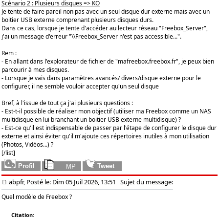
Scénario 2 : Plusieurs disques => KO
Je tente de faire pareil non pas avec un seul disque dur externe mais avec un
boitier USB externe comprenant plusieurs disques durs.
Dans ce cas, lorsque je tente d'accéder au lecteur réseau "Freebox_Server",
j'ai un message d'erreur "\\Freebox_Server n'est pas accessible...".
Rem :
- En allant dans l'explorateur de fichier de "mafreebox.freebox.fr", je peux bien
parcourir à mes disques.
- Lorsque je vais dans paramètres avancés/ divers/disque externe pour le
configurer, il ne semble vouloir accepter qu'un seul disque
Bref, à l'issue de tout ça j'ai plusieurs questions :
- Est-t-il possible de réaliser mon objectif (utiliser ma Freebox comme un NAS
multidisque en lui branchant un boitier USB externe multidisque) ?
- Est-ce qu'il est indispensable de passer par l'étape de configurer le disque dur
externe et ainsi éviter qu'il m'ajoute ces répertoires inutiles à mon utilisation
(Photos, Vidéos...) ?
[/list]
abpfr, Posté le: Dim 05 Juil 2026, 13:51
Sujet du message:
Quel modèle de Freebox ?
Citation: