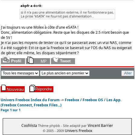
abpfr a écrit:
si il n'a pas une alimentation externe, il ne fontionnera pas.
La prise "eSATA" ne fournit pas d'alimentation .
J'ai toujours vu une Molex à côte d'une eSATA !
Donc, alimentation obligatoire. Reste que les disques de 2.5 n'ont besoin que
de 5V !
Je n'ai pas les moyens de tester ce qu'il se passerait avec un vrai NAS, comme
il a été suggéré: Est ce que la Freebox se baserait sur l'OS du NAS ou exigerait
de gérer, elle même, les disques séparément ?
Univers Freebox Index du Forum
->
Freebox / Freebox OS / Les App.
(Freebox Connect, Freebox Files...)
Page
1
sur
1
CoolVista
Vincent Barrier
Thème phpbb
- Site adapté par
Univers Freebox
© 2005 - 2009