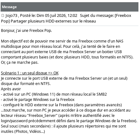
Message
Jojo73
, Posté le: Dim 05 Juil 2026, 12:02
Sujet du message: [Freebox
Pop] Partager plusieurs HDD externes sur le réseau
Bonjour, j'ai une Freebox Pop.
Mon objectif est de pouvoir me servir de ma Freebox comme d'un NAS
multidisque pour mon réseau local. Pour celà, j'ai tenté de le faire en
connectant au port externe USB de ma Freebox Server un boitier USB
comportant plusieurs baies (et donc plusieurs HDD, tous formatés en NTFS).
Or, ça ne marche pas.
Scénario 1 : un seul disque => OK
Je connecte sur le port USB externe de ma Freebox Server un (et un seul)
disque dur formaté en NTFS.
Après avoir
- activé sur un PC (Windows 11) de mon réseau local le SMB2
- activé le partage Windows sur la Freebox
- configuré le HDD externe sur la Freebox (dans paramètres avancés)
...tout marche, sur mon PC je peux accéder à ce disque dur en accédant au
lecteur réseau "Freebox_Server" (après m'être authentifié avec le
login/password précédemment défini dans le partage Windows de la Freebox).
Seul souci (mais secondaire) : il ajoute plusieurs répertoires qui me sont
inutiles (Photos, Vidéos...)