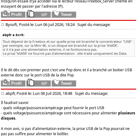
lrosqu'on essaie d'ya accéder via le lecteur réseau Freebox_Server (même en
essayant de passer par l'adresse IP).
Bysoft, Posté le: Lun 06 Juil 2026, 18:24
Sujet du message:
abpfr a écrit:
Tout dépend de la Freebox et sur quelle prise est branché le concentrateur "USB" :
par exemple, sur la Mini 4K, si un disque est branché sur la prise "eSATA",
si il n'a pas une alimentation externe, il ne fontionnera pas.
La prise "eSATA" ne fournit pas d'alimentation : elle traite uniquement les Data.
Il le dit dès son premier post c'est une Pop donc et il a branché un boitier USB
externe donc sur le port USB de la dite Pop
abpfr, Posté le: Lun 06 Juil 2026, 18:48
Sujet du message:
Il faudrait savoir
- quels voltage/puissance/ampérage peut fournir le port USB
- quels voltage/puissance/ampérage sont nécessaire pour alimenter
plusieurs
disques
.
A mon avis, si pas d'alimentation externe, la prise USB de la Pop pourrait ne
pas pas suffire pour alimenter le boîtîer.