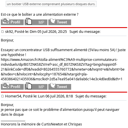
un boitier USB externe comprenant plusieurs disques durs.
Est-ce que le boîtier a une alimentation externe ?
sk92, Posté le: Dim 05 Juil 2026, 20:25
Sujet du message:
Bonjour,
Essayez un concentrateur USB suffisamment alimenté (5V/au moins 5A) ! Juste
une hypothèse !
https://www.Amazon.fr/Atolla-aliment%C3%A9-multiprise-commutateurs-
individuels/dp/B07ZNKS8ZV/ref=asc_df_B07ZNKS8ZV?tag=bingshoppin0f-
21&linkCode=df0&hvadid=80264555760772&hvnetw=o&hvqmt=e&hvbmt=be
&hvdev=c&hvlocint=&hvlocphy=187654&hvtargid=pla-
4583864021435936&msclkid=2d5a7ea95a041da9ab6c14e3c4d0ed0d&th=1
Homer54, Posté le: Lun 06 Juil 2026, 8:18
Sujet du message:
Bonjour,
je pense pas que ce soit le problème d'alimentation puisqu'il peut naviguer
dans le disque
_________________
Honorons la mémoire de CurtisNewton et Chrispas