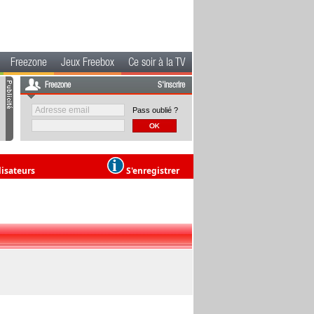
Freezone
Jeux Freebox
Ce soir à la TV
Freezone
S'inscrire
Pass oublié ?
lisateurs
S'enregistrer