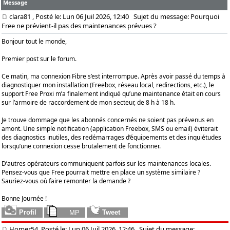
Message
clara81
, Posté le: Lun 06 Juil 2026, 12:40
Sujet du message: Pourquoi
Free ne prévient-il pas des maintenances prévues ?
Bonjour tout le monde,
Premier post sur le forum.
Ce matin, ma connexion Fibre s’est interrompue. Après avoir passé du temps à
diagnostiquer mon installation (Freebox, réseau local, redirections, etc.), le
support Free Proxi m’a finalement indiqué qu’une maintenance était en cours
sur l’armoire de raccordement de mon secteur, de 8 h à 18 h.
Je trouve dommage que les abonnés concernés ne soient pas prévenus en
amont. Une simple notification (application Freebox, SMS ou email) éviterait
des diagnostics inutiles, des redémarrages d’équipements et des inquiétudes
lorsqu’une connexion cesse brutalement de fonctionner.
D’autres opérateurs communiquent parfois sur les maintenances locales.
Pensez-vous que Free pourrait mettre en place un système similaire ?
Sauriez-vous où faire remonter la demande ?
Bonne Journée !
Homer54, Posté le: Lun 06 Juil 2026, 12:46
Sujet du message: