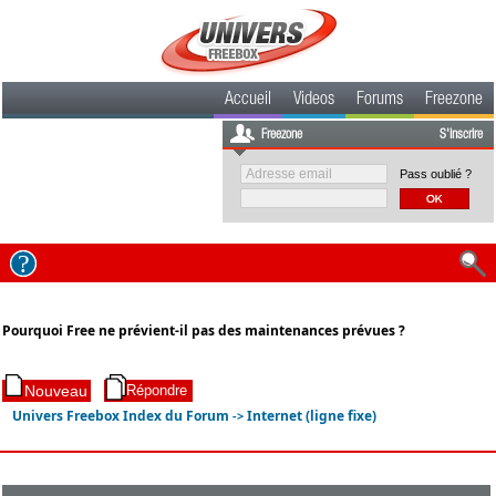
Accueil
Videos
Forums
Freezone
Freezone
S'inscrire
Pass oublié ?
Pourquoi Free ne prévient-il pas des maintenances prévues ?
Univers Freebox Index du Forum
Internet (ligne fixe)
->