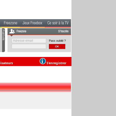
Freezone
Jeux Freebox
Ce soir à la TV
Freezone
S'inscrire
Pass oublié ?
lisateurs
S'enregistrer