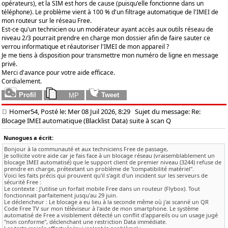
opérateurs), et la SIM est hors de cause (puisqu'elle fonctionne dans un
téléphone). Le problème vient à 100 % d'un filtrage automatique de l'IMEI de
mon routeur sur le réseau Free.
Est-ce qu'un technicien ou un modérateur ayant accès aux outils réseau de
niveau 2/3 pourrait prendre en charge mon dossier afin de faire sauter ce
verrou informatique et réautoriser l'IMEI de mon appareil ?
Je me tiens à disposition pour transmettre mon numéro de ligne en message
privé.
Merci d'avance pour votre aide efficace.
Cordialement.
Homer54, Posté le: Mer 08 Juil 2026, 8:29
Sujet du message: Re:
Blocage IMEI automatique (Blacklist Data) suite à scan Q
Nunogues a écrit:
Bonjour à la communauté et aux techniciens Free de passage,
Je sollicite votre aide car je fais face à un blocage réseau (vraisemblablement un
blocage IMEI automatisé) que le support client de premier niveau (3244) refuse de
prendre en charge, prétextant un problème de "compatibilité matériel".
Voici les faits précis qui prouvent qu'il s'agit d'un incident sur les serveurs de
sécurité Free :
Le contexte : J'utilise un forfait mobile Free dans un routeur (Flybox). Tout
fonctionnait parfaitement jusqu'au 29 juin.
Le déclencheur : Le blocage a eu lieu à la seconde même où j'ai scanné un QR
Code Free TV sur mon téléviseur à l'aide de mon smartphone. Le système
automatisé de Free a visiblement détecté un conflit d'appareils ou un usage jugé
"non conforme", déclenchant une restriction Data immédiate.