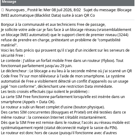
Message
Nunogues
, Posté le: Mer 08 Juil 2026, 8:02
Sujet du message: Blocage
IMEI automatique (Blacklist Data) suite à scan QR Co
Bonjour à la communauté et aux techniciens Free de passage,
Je sollicite votre aide car je fais face à un blocage réseau (vraisemblablement
un blocage IMEI automatisé) que le support client de premier niveau (3244)
refuse de prendre en charge, prétextant un problème de "compatibilité
matériel".
Voici les faits précis qui prouvent qu'il s'agit d'un incident sur les serveurs de
sécurité Free :
Le contexte : J'utilise un forfait mobile Free dans un routeur (Flybox). Tout
fonctionnait parfaitement jusqu'au 29 juin.
Le déclencheur : Le blocage a eu lieu à la seconde même où j'ai scanné un QR
Code Free TV sur mon téléviseur à l'aide de mon smartphone. Le système
automatisé de Free a visiblement détecté un conflit d'appareils ou un usage
jugé "non conforme", déclenchant une restriction Data immédiate.
Les tests croisés effectués (qui isolent le problème) :
La carte SIM Free fonctionne parfaitement lorsqu'elle est insérée dans un
smartphone (Appels + Data OK).
Le routeur a subi un Reset complet d'usine (bouton physique).
Des cartes SIM concurrentes (Bouygues et Prixtel) ont été testées dans ce
même routeur : la connexion Internet s'établit instantanément.
Dès que la SIM Free est remise dans le routeur, l'accès au réseau mobile est
systématiquement rejeté (statut déconnecté malgré la saisie du PIN).
Le routeur est donc hors de cause (puisqu'il fonctionne avec d'autres