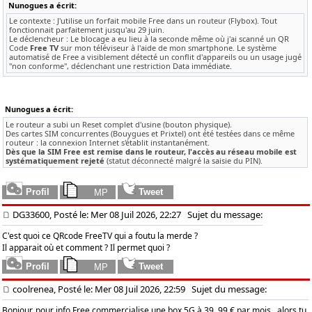
Nunogues a écrit:
Le contexte : J'utilise un forfait mobile Free dans un routeur (Flybox). Tout
fonctionnait parfaitement jusqu'au 29 juin.
Le déclencheur : Le blocage a eu lieu à la seconde même où j'ai scanné un QR
Code
Free TV
sur mon téléviseur à l'aide de mon smartphone. Le système
automatisé de Free a visiblement détecté un conflit d'appareils ou un usage jugé
"non conforme", déclenchant une restriction Data immédiate.
Nunogues a écrit:
Le routeur a subi un Reset complet d'usine (bouton physique).
Des cartes SIM concurrentes (Bouygues et Prixtel) ont été testées dans ce même
routeur : la connexion Internet s'établit instantanément.
Dès que la SIM Free est remise dans le routeur, l'accès au réseau mobile est
systématiquement rejeté
(statut déconnecté malgré la saisie du PIN).
DG33600, Posté le: Mer 08 Juil 2026, 22:27
Sujet du message:
C'est quoi ce QRcode FreeTV qui a foutu la merde ?
Il apparait où et comment ? Il permet quoi ?
coolrenea, Posté le: Mer 08 Juil 2026, 22:59
Sujet du message:
Bonjour, pour info Free commercialise une box 5G à 39, 99 € par mois , alors tu