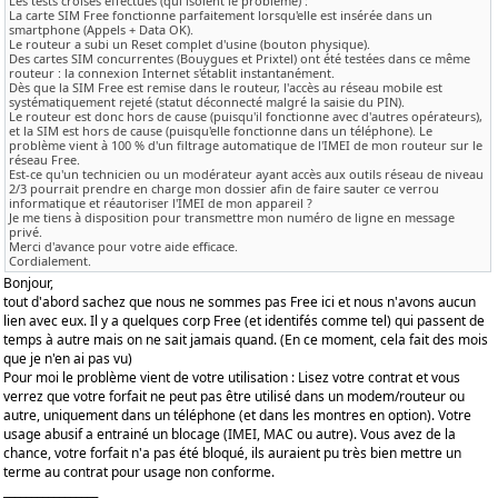
Les tests croisés effectués (qui isolent le problème) :
La carte SIM Free fonctionne parfaitement lorsqu'elle est insérée dans un
smartphone (Appels + Data OK).
Le routeur a subi un Reset complet d'usine (bouton physique).
Des cartes SIM concurrentes (Bouygues et Prixtel) ont été testées dans ce même
routeur : la connexion Internet s'établit instantanément.
Dès que la SIM Free est remise dans le routeur, l'accès au réseau mobile est
systématiquement rejeté (statut déconnecté malgré la saisie du PIN).
Le routeur est donc hors de cause (puisqu'il fonctionne avec d'autres opérateurs),
et la SIM est hors de cause (puisqu'elle fonctionne dans un téléphone). Le
problème vient à 100 % d'un filtrage automatique de l'IMEI de mon routeur sur le
réseau Free.
Est-ce qu'un technicien ou un modérateur ayant accès aux outils réseau de niveau
2/3 pourrait prendre en charge mon dossier afin de faire sauter ce verrou
informatique et réautoriser l'IMEI de mon appareil ?
Je me tiens à disposition pour transmettre mon numéro de ligne en message
privé.
Merci d'avance pour votre aide efficace.
Cordialement.
Bonjour,
tout d'abord sachez que nous ne sommes pas Free ici et nous n'avons aucun
lien avec eux. Il y a quelques corp Free (et identifés comme tel) qui passent de
temps à autre mais on ne sait jamais quand. (En ce moment, cela fait des mois
que je n'en ai pas vu)
Pour moi le problème vient de votre utilisation : Lisez votre contrat et vous
verrez que votre forfait ne peut pas être utilisé dans un modem/routeur ou
autre, uniquement dans un téléphone (et dans les montres en option). Votre
usage abusif a entrainé un blocage (IMEI, MAC ou autre). Vous avez de la
chance, votre forfait n'a pas été bloqué, ils auraient pu très bien mettre un
terme au contrat pour usage non conforme.
_________________