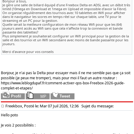
Bonjour à tous,
Je gère une salle de billard équipé d'une Freebox Delta en ADSL avec un débit très
limité (10mega en Download et 1mega en Upload et impossible d'avoir la Fibre).
On organise régulièrement des tournois avec 10 tablettes en Wifi pour afficher
dans le navigateur les scores en temps réel sur chaque table, une TV pour le
streaming et un PC pour la gestion.
Quelle serait la meilleure configuration de mon réseau Wifi pour que les (64)
joueurs aient accès au Wifi sans que cela n'affecte trop la connexion et bande
passante des tablettes?
Plus simplement je souhaiterait configurer un Wifi principal pour la gestion de la
salle et des tournoi et un Wifi secondaire avec moins de bande passante pour les
joueurs.
Merci d'avance pour vos conseils
Bonjour, je n'ai pas la Delta pour essayer mais il ne me semble pas que ça soit
possible (je peux me tromper), mais pour moi il faut un autre routeur :
https://www.leblogdupaf.fr/comment-activer-qos-box-Freebox-2026-guide-
complet-et-etapes/
Freekbox, Posté le: Mar 07 Juil 2026, 12:36
Sujet du message:
Hello poto
Je vois 2 possibilités :