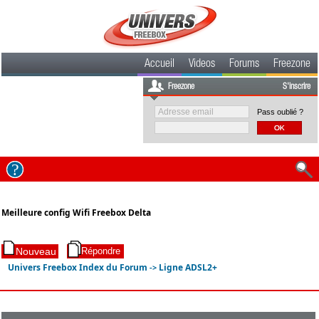
Accueil
Videos
Forums
Freezone
Freezone
S'inscrire
Pass oublié ?
Meilleure config Wifi Freebox Delta
Univers Freebox Index du Forum
Ligne ADSL2+
->