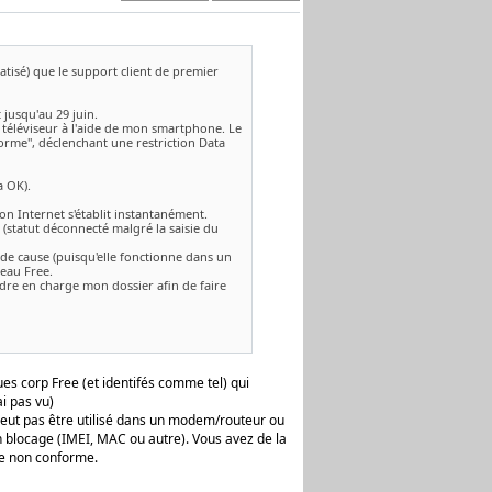
atisé) que le support client de premier
 jusqu'au 29 juin.
 téléviseur à l'aide de mon smartphone. Le
orme", déclenchant une restriction Data
a OK).
on Internet s'établit instantanément.
 (statut déconnecté malgré la saisie du
 de cause (puisqu'elle fonctionne dans un
eau Free.
dre en charge mon dossier afin de faire
es corp Free (et identifés comme tel) qui
i pas vu)
e peut pas être utilisé dans un modem/routeur ou
n blocage (IMEI, MAC ou autre). Vous avez de la
age non conforme.