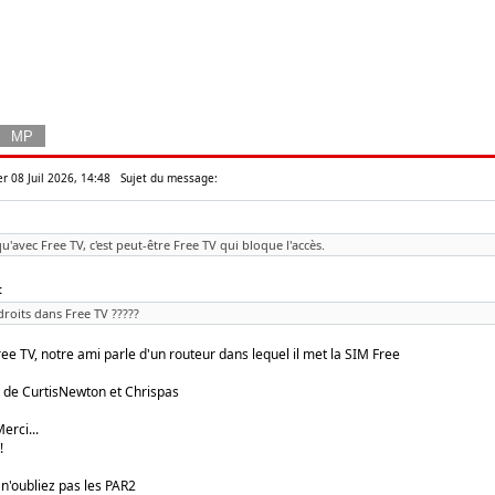
r 08 Juil 2026, 14:48
Sujet du message:
qu'avec Free TV, c'est peut-être Free TV qui bloque l'accès.
:
 droits dans Free TV ?????
ee TV, notre ami parle d'un routeur dans lequel il met la SIM Free
de CurtisNewton et Chrispas
erci...
!
 n'oubliez pas les PAR2