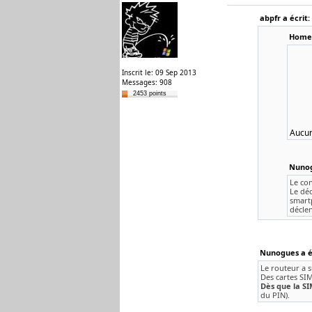
abpfr a écrit:
Homer
Inscrit le: 09 Sep 2013
Messages: 908
2453 points
Aucun
Nunog
Le con
Le dé
smart
décle
Nunogues a éc
Le routeur a 
Des cartes SIM
Dès que la SI
du PIN).