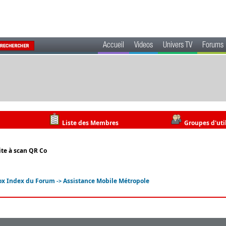
Accueil
Videos
Univers TV
Forums
Liste des Membres
Groupes d'uti
ite à scan QR Co
ox Index du Forum
Assistance Mobile Métropole
->