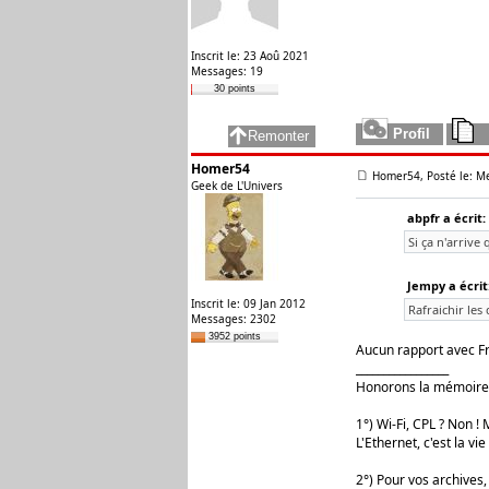
Inscrit le: 23 Aoû 2021
Messages: 19
30 points
Homer54
Homer54, Posté le: Me
Geek de L'Univers
abpfr a écrit:
Si ça n'arrive 
Jempy a écrit
Inscrit le: 09 Jan 2012
Rafraichir les
Messages: 2302
3952 points
Aucun rapport avec Fr
_________________
Honorons la mémoire 
1°) Wi-Fi, CPL ? Non ! M
L'Ethernet, c'est la vie 
2°) Pour vos archives,