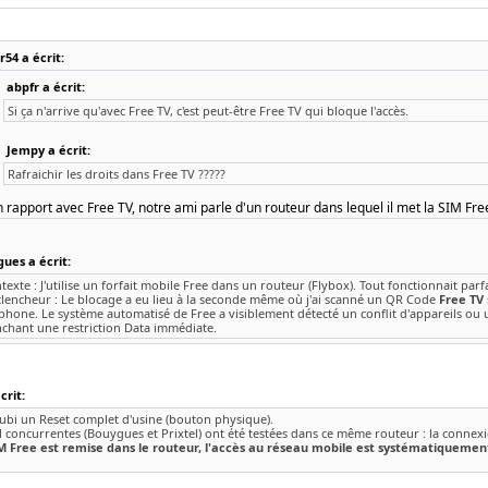
54 a écrit:
abpfr a écrit:
Si ça n'arrive qu'avec Free TV, c'est peut-être Free TV qui bloque l'accès.
Jempy a écrit:
Rafraichir les droits dans Free TV ?????
 rapport avec Free TV, notre ami parle d'un routeur dans lequel il met la SIM Fre
ues a écrit:
texte : J'utilise un forfait mobile Free dans un routeur (Flybox). Tout fonctionnait parf
clencheur : Le blocage a eu lieu à la seconde même où j'ai scanné un QR Code
Free TV
phone. Le système automatisé de Free a visiblement détecté un conflit d'appareils ou
nchant une restriction Data immédiate.
rit:
subi un Reset complet d'usine (bouton physique).
 concurrentes (Bouygues et Prixtel) ont été testées dans ce même routeur : la connexi
M Free est remise dans le routeur, l'accès au réseau mobile est systématiquemen