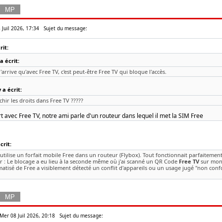
 Juil 2026, 17:34
Sujet du message:
it:
a écrit:
n'arrive qu'avec Free TV, c'est peut-être Free TV qui bloque l'accès.
a écrit:
chir les droits dans Free TV ?????
 avec Free TV, notre ami parle d'un routeur dans lequel il met la SIM Free
rit:
J'utilise un forfait mobile Free dans un routeur (Flybox). Tout fonctionnait parfaitement
r : Le blocage a eu lieu à la seconde même où j'ai scanné un QR Code
Free TV
sur mon 
tisé de Free a visiblement détecté un conflit d'appareils ou un usage jugé "non conf
Mer 08 Juil 2026, 20:18
Sujet du message: