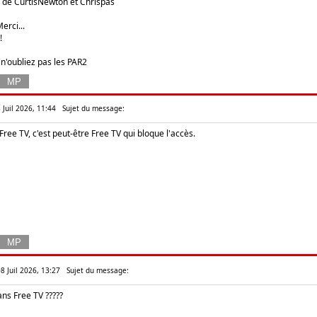
de CurtisNewton et Chrispas
erci...
!
 n'oubliez pas les PAR2
 Juil 2026, 11:44
Sujet du message:
 Free TV, c'est peut-être Free TV qui bloque l'accès.
8 Juil 2026, 13:27
Sujet du message:
ans Free TV ?????