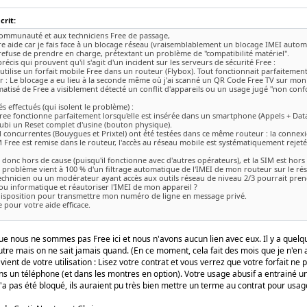
rit:
communauté et aux techniciens Free de passage,
otre aide car je fais face à un blocage réseau (vraisemblablement un blocage IMEI autom
refuse de prendre en charge, prétextant un problème de "compatibilité matériel".
 précis qui prouvent qu'il s'agit d'un incident sur les serveurs de sécurité Free :
J'utilise un forfait mobile Free dans un routeur (Flybox). Tout fonctionnait parfaitement
r : Le blocage a eu lieu à la seconde même où j'ai scanné un QR Code Free TV sur mon
tisé de Free a visiblement détecté un conflit d'appareils ou un usage jugé "non conf
és effectués (qui isolent le problème) :
ree fonctionne parfaitement lorsqu'elle est insérée dans un smartphone (Appels + Dat
subi un Reset complet d'usine (bouton physique).
 concurrentes (Bouygues et Prixtel) ont été testées dans ce même routeur : la connexi
 Free est remise dans le routeur, l'accès au réseau mobile est systématiquement rejeté
 donc hors de cause (puisqu'il fonctionne avec d'autres opérateurs), et la SIM est hors
 problème vient à 100 % d'un filtrage automatique de l'IMEI de mon routeur sur le rés
echnicien ou un modérateur ayant accès aux outils réseau de niveau 2/3 pourrait pren
ou informatique et réautoriser l'IMEI de mon appareil ?
 disposition pour transmettre mon numéro de ligne en message privé.
 pour votre aide efficace.
ue nous ne sommes pas Free ici et nous n'avons aucun lien avec eux. Il y a quelqu
tre mais on ne sait jamais quand. (En ce moment, cela fait des mois que je n'en a
ient de votre utilisation : Lisez votre contrat et vous verrez que votre forfait n
s un téléphone (et dans les montres en option). Votre usage abusif a entrainé u
n'a pas été bloqué, ils auraient pu très bien mettre un terme au contrat pour us