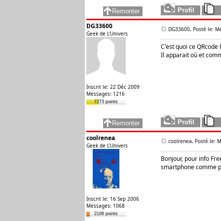
DG33600
DG33600, Posté le: Me
Geek de L'Univers
C'est quoi ce QRcode 
Il apparait où et comm
Inscrit le: 22 Déc 2009
Messages: 1216
7273 points
coolrenea
coolrenea, Posté le: M
Geek de L'Univers
Bonjour, pour info Free
smartphone comme po
Inscrit le: 16 Sep 2006
Messages: 1068
2106 points