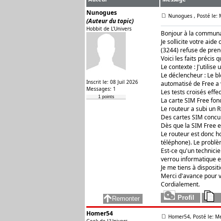
Nunogues
Nunogues
, Posté le:
(Auteur du topic)
Hobbit de L'Univers
Bonjour à la communa
Je sollicite votre aid
(3244) refuse de pren
Voici les faits précis 
Le contexte : J'utilise
Le déclencheur : Le b
Inscrit le: 08 Juil 2026
automatisé de Free a 
Messages: 1
Les tests croisés effec
1 points
La carte SIM Free fon
Le routeur a subi un 
Des cartes SIM concur
Dès que la SIM Free e
Le routeur est donc ho
téléphone). Le problè
Est-ce qu'un technici
verrou informatique e
Je me tiens à disposi
Merci d'avance pour v
Cordialement.
Homer54
Homer54, Posté le: Me