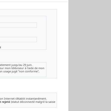
e
aitement jusqu'au 29 juin.
sur mon téléviseur à l'aide de mon
 un usage jugé "non conforme",
on Internet s'établit instantanément.
t rejeté
(statut déconnecté malgré la saisie