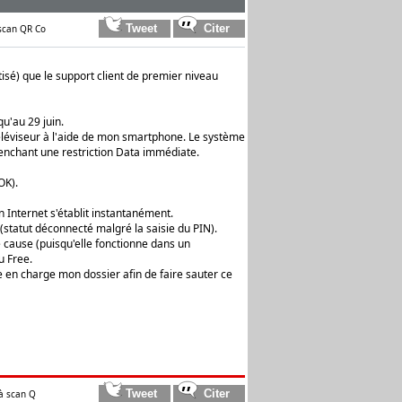
 scan QR Co
isé) que le support client de premier niveau
qu'au 29 juin.
éléviseur à l'aide de mon smartphone. Le système
lenchant une restriction Data immédiate.
OK).
 Internet s'établit instantanément.
(statut déconnecté malgré la saisie du PIN).
e cause (puisqu'elle fonctionne dans un
u Free.
 en charge mon dossier afin de faire sauter ce
à scan Q