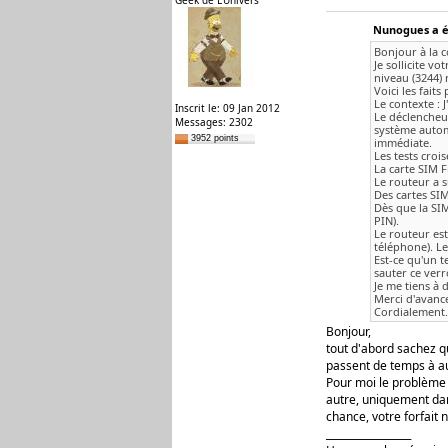
Geek de L'Univers
Nunogues a éc
Bonjour à la 
Je sollicite v
niveau (3244) 
Voici les faits
Le contexte : 
Inscrit le: 09 Jan 2012
Le déclencheu
Messages: 2302
système automa
3952 points
immédiate.
Les tests crois
La carte SIM F
Le routeur a 
Des cartes SIM
Dès que la SIM
PIN).
Le routeur est
téléphone). Le
Est-ce qu'un t
sauter ce verr
Je me tiens à
Merci d'avance
Cordialement.
Bonjour,
tout d'abord sachez q
passent de temps à au
Pour moi le problème v
autre, uniquement dan
chance, votre forfait 
_________________