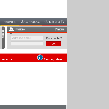
Freezone
Jeux Freebox
Ce soir à la TV
Freezone
S'inscrire
Pass oublié ?
lisateurs
S'enregistrer