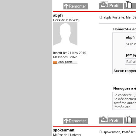
abpfr
abpfr, Posté le: Mer 08
Geek de L'Univers
Homer54 a écr
abpfr 
Si ça 
Inscrit le: 21 Nov 2010
Jempy 
Messages: 2962
Rafrai
3600 points
Aucun rapport
Nunogues a éc
Le contexte : 
Le déclencheu
système automa
immédiate.
spokenman
spokenman, Posté le: 
Maître de L'Univers