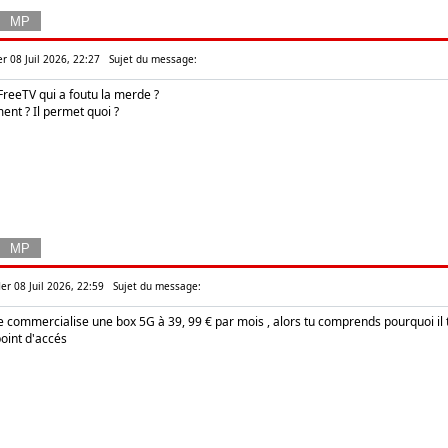
r 08 Juil 2026, 22:27
Sujet du message:
FreeTV qui a foutu la merde ?
ent ? Il permet quoi ?
er 08 Juil 2026, 22:59
Sujet du message:
 commercialise une box 5G à 39, 99 € par mois , alors tu comprends pourquoi il t as b
int d'accés