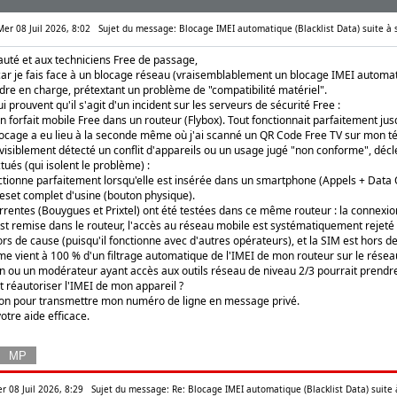
 Mer 08 Juil 2026, 8:02
Sujet du message: Blocage IMEI automatique (Blacklist Data) suite à
uté et aux techniciens Free de passage,
e car je fais face à un blocage réseau (vraisemblablement un blocage IMEI automat
dre en charge, prétextant un problème de "compatibilité matériel".
qui prouvent qu'il s'agit d'un incident sur les serveurs de sécurité Free :
 un forfait mobile Free dans un routeur (Flybox). Tout fonctionnait parfaitement jus
locage a eu lieu à la seconde même où j'ai scanné un QR Code Free TV sur mon t
visiblement détecté un conflit d'appareils ou un usage jugé "non conforme", déc
tués (qui isolent le problème) :
ctionne parfaitement lorsqu'elle est insérée dans un smartphone (Appels + Data 
Reset complet d'usine (bouton physique).
rentes (Bouygues et Prixtel) ont été testées dans ce même routeur : la connexion
st remise dans le routeur, l'accès au réseau mobile est systématiquement rejeté 
rs de cause (puisqu'il fonctionne avec d'autres opérateurs), et la SIM est hors d
me vient à 100 % d'un filtrage automatique de l'IMEI de mon routeur sur le résea
en ou un modérateur ayant accès aux outils réseau de niveau 2/3 pourrait prendre
t réautoriser l'IMEI de mon appareil ?
tion pour transmettre mon numéro de ligne en message privé.
otre aide efficace.
r 08 Juil 2026, 8:29
Sujet du message: Re: Blocage IMEI automatique (Blacklist Data) suite 