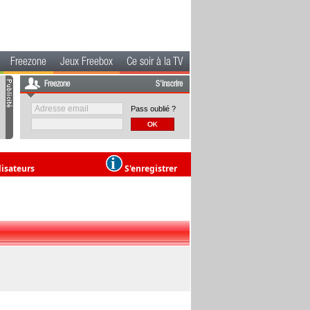
Freezone
Jeux Freebox
Ce soir à la TV
Freezone
S'inscrire
Pass oublié ?
lisateurs
S'enregistrer