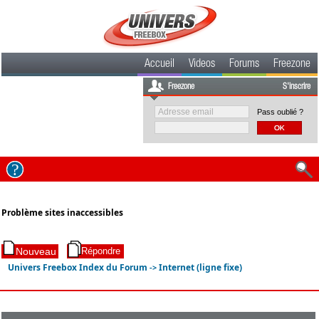
Accueil
Videos
Forums
Freezone
Freezone
S'inscrire
Pass oublié ?
Problème sites inaccessibles
Univers Freebox Index du Forum
Internet (ligne fixe)
->