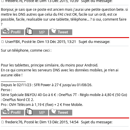
frederic76, Posté le: Dim 13 Déc 2015, 10:39
Sujet du message:
Bonjour, je sais que ce poste est ancien mais j'aurai une petite question bete. si
mettre les DNS autres que celui du FAI c'est OK, facile sur un ordi, est ce
possible, facile, realisable sur une tablette, téléphone... ? si oui, comment faire
?
UserFBX, Posté le: Dim 13 Déc 2015, 13:21
Sujet du message:
Sur un téléphone, comme ceci :
Pour les tablettes, principe similaire, du moins pour Android.
En ce qui concerne les serveurs DNS avec les données mobiles, je n'en ai
aucune idée !
_________________
Depuis le 02/11/23 : SFR Power à 27 € jusqu'au 01/08/26.
Perso :
Série Spéciale B&YOU 40 Go à 6 € : OnePlus 7T - Réglo mobile à 4,80 € (50 Go)
: OnePlus Nord CE 2.
Pro : OVH Télécom à 1,19 € (fixe) + 2 € Free Mobile.
frederic76, Posté le: Dim 13 Déc 2015, 14:54
Sujet du message: