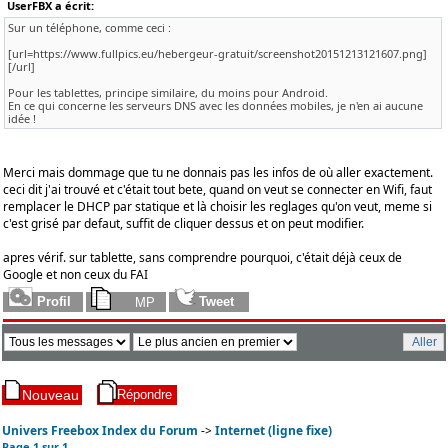
UserFBX a écrit:
Sur un téléphone, comme ceci :
[url=https://www.fullpics.eu/hebergeur-gratuit/screenshot20151213121607.png]
[/url]
Pour les tablettes, principe similaire, du moins pour Android.
En ce qui concerne les serveurs DNS avec les données mobiles, je n'en ai aucune
idée !
Merci mais dommage que tu ne donnais pas les infos de où aller exactement.
ceci dit j'ai trouvé et c'était tout bete, quand on veut se connecter en Wifi, faut
remplacer le DHCP par statique et là choisir les reglages qu'on veut, meme si
c'est grisé par defaut, suffit de cliquer dessus et on peut modifier.
apres vérif. sur tablette, sans comprendre pourquoi, c'était déjà ceux de
Google et non ceux du FAI
Univers Freebox Index du Forum
->
Internet (ligne fixe)
Page
1
sur
1