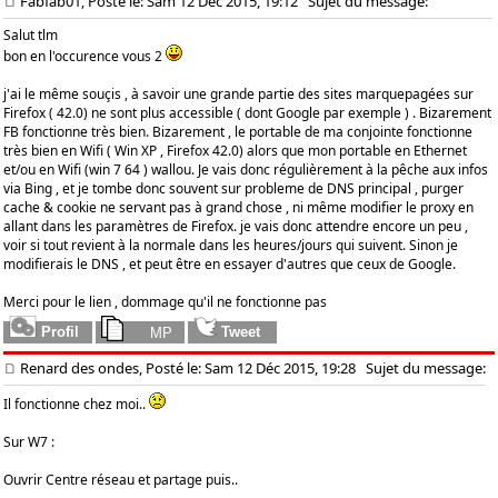
Fabfab01, Posté le: Sam 12 Déc 2015, 19:12
Sujet du message:
Salut tlm
bon en l'occurence vous 2
j'ai le même souçis , à savoir une grande partie des sites marquepagées sur
Firefox ( 42.0) ne sont plus accessible ( dont Google par exemple ) . Bizarement
FB fonctionne très bien. Bizarement , le portable de ma conjointe fonctionne
très bien en Wifi ( Win XP , Firefox 42.0) alors que mon portable en Ethernet
et/ou en Wifi (win 7 64 ) wallou. Je vais donc régulièrement à la pêche aux infos
via Bing , et je tombe donc souvent sur probleme de DNS principal , purger
cache & cookie ne servant pas à grand chose , ni même modifier le proxy en
allant dans les paramètres de Firefox. je vais donc attendre encore un peu ,
voir si tout revient à la normale dans les heures/jours qui suivent. Sinon je
modifierais le DNS , et peut être en essayer d'autres que ceux de Google.
Merci pour le lien , dommage qu'il ne fonctionne pas
Renard des ondes, Posté le: Sam 12 Déc 2015, 19:28
Sujet du message:
Il fonctionne chez moi..
Sur W7 :
Ouvrir Centre réseau et partage puis..